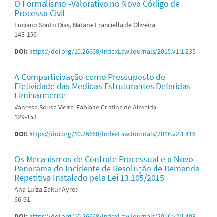
O Formalismo -Valorativo no Novo Código de
Processo Civil
Luciano Souto Dias, Natane Franciella de Oliveira
143-166
DOI:
https://doi.org/10.26668/IndexLawJournals/2015.v1i1.235
A Comparticipação como Pressuposto de
Efetividade das Medidas Estruturantes Deferidas
Liminarmente
Vanessa Sousa Vieira, Fabiane Cristina de Almeida
129-153
DOI:
https://doi.org/10.26668/IndexLawJournals/2016.v2i1.416
Os Mecanismos de Controle Processual e o Novo
Panorama do Incidente de Resolução de Demanda
Repetitiva Instalado pela Lei 13.105/2015
Ana Luíza Zakur Ayres
66-91
DOI:
https://doi.org/10.26668/IndexLawJournals/2016.v2i1.403