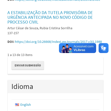
A ESTABILIZAÇÃO DA TUTELA PROVISÓRIA DE
URGÊNCIA ANTECIPADA NO NOVO CÓDIGO DE
PROCESSO CIVIL
Artur César de Souza, Rubia Cristina Sorrilha
137-157
DOI:
https://doi.org/10.26668/IndexLawJournals/2017.v3i1.1988
1 a 13 de 13 itens
Enviar
ENVIAR SUBMISSÃO
Submissão
Idioma
English