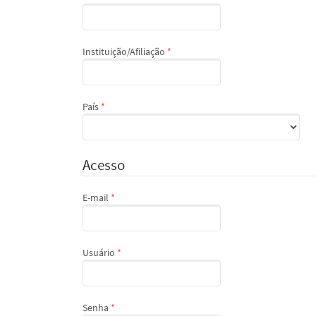
Obrigatório
Instituição/Afiliação
*
Obrigatório
País
*
Acesso
Obrigatório
E-mail
*
Obrigatório
Usuário
*
Obrigatório
Senha
*