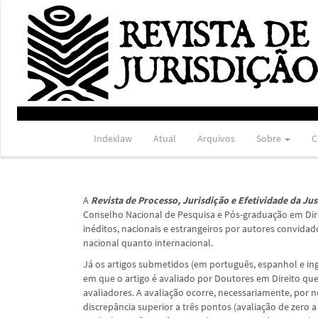
Navegação
Principal
Conteúdo
principal
Barra
Lateral
Indexlaw
Atual
Arquivos
Sobre
C
A
Revista de Processo, Jurisdição e Efetividade da Ju
Conselho Nacional de Pesquisa e Pós-graduação em Direi
inéditos, nacionais e estrangeiros por autores convida
nacional quanto internacional.
Já os artigos submetidos (em português, espanhol e i
em que o artigo é avaliado por Doutores em Direito q
avaliadores. A avaliação ocorre, necessariamente, por 
discrepância superior a três pontos (avaliação de zero a