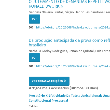
O JULGAMENTO DE DEMANDAS REPETITIVAS 
RONALD DWORKIN
Gabriela Oliveira Freitas, Sérgio Henriques Zandona Fre
PDF
DOI:
https://doi.org/10.26668/IndexLawJournals/2024.
Da produção antecipada da prova como refle
brasileiro
Nathalia Godoy Rodrigues, Renan de Quintal, Luiz Ferna
PDF
DOI:
https://doi.org/10.26668/IndexLawJournals/2024.
VER TODAS AS EDIÇÕES
Artigos mais acessados (últimos 30 dias)
Precatório X Efetividade Da Tutela Jurisdicional: Uma
Constitucional Processual
Caldas