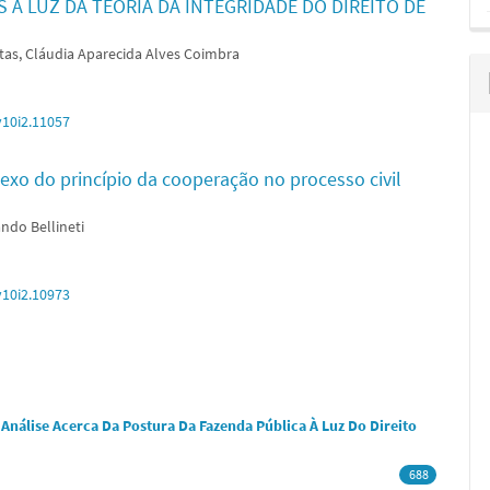
À LUZ DA TEORIA DA INTEGRIDADE DO DIREITO DE
itas, Cláudia Aparecida Alves Coimbra
v10i2.11057
xo do princípio da cooperação no processo civil
ndo Bellineti
v10i2.10973
 Análise Acerca Da Postura Da Fazenda Pública À Luz Do Direito
688