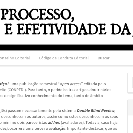
onselho Editorial
Código de Conduta Editorial
Buscar
E
stiça
é uma publicação semestral “
open access
” editada pelo
S
to (CONPEDI). Para tanto, o periódico traz artigos doutrinários
dos de significativo conhecimento do tema, tanto de âmbito
nglês) passam necessariamente pelo sistema
Double Blind Review
,
ue desconhecem os autores, assim como estes desconhecem os seus
no mínimo dois pareceristas
ad hoc
(avaliadores). Todavia, caso haja
 dez), ocorrerá uma terceira avaliação. Importante destacar, que os