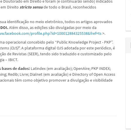
e Doutorado em Direito e foram (e continuarão sendo) indicados
em Direito
stricto sensu
de todo o Brasil, reconhecidos
a sua identificação no meio eletrônico, todos os artigos aprovados
– DOI.
Além disso, as edições são divulgadas por meio da
ww.facebook.com/profile.php?id=100012884325538&fref=ts
>.
ema operacional concebido pelo “Public Knowledge Project - PKP”.
tems (OJS)
". A plataforma digital OJS adotada por este periódico, é
ção de Revistas (SEER), tendo sido traduzido e customizado pelo
ia – IBICT.
s bases de dados:
Latindex (em avaliação); OpenAire; PKP INDEX;
ng; Redib; Livre; Dialnet (em avaliação) e Directory of Open Access
acionais têm como objetivo promover a divulgação e visibilidade