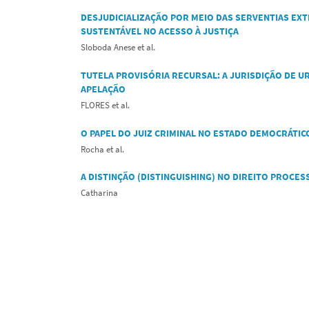
DESJUDICIALIZAÇÃO POR MEIO DAS SERVENTIAS EXT
SUSTENTÁVEL NO ACESSO À JUSTIÇA
Sloboda Anese et al.
TUTELA PROVISÓRIA RECURSAL: A JURISDIÇÃO DE U
APELAÇÃO
FLORES et al.
O PAPEL DO JUIZ CRIMINAL NO ESTADO DEMOCRÁTIC
Rocha et al.
A DISTINÇÃO (DISTINGUISHING) NO DIREITO PROCE
Catharina