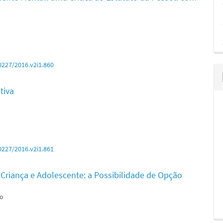
0227/2016.v2i1.860
tiva
0227/2016.v2i1.861
 Criança e Adolescente: a Possibilidade de Opção
so