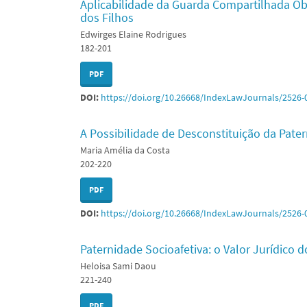
Aplicabilidade da Guarda Compartilhada Obr
dos Filhos
Edwirges Elaine Rodrigues
182-201
PDF
DOI:
https://doi.org/10.26668/IndexLawJournals/2526-
A Possibilidade de Desconstituição da Pat
Maria Amélia da Costa
202-220
PDF
DOI:
https://doi.org/10.26668/IndexLawJournals/2526-
Paternidade Socioafetiva: o Valor Jurídico d
Heloisa Sami Daou
221-240
PDF