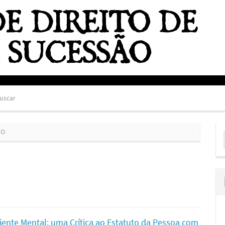
uscar
E
HO
S
ciente Mental: uma Crítica ao Estatuto da Pessoa com