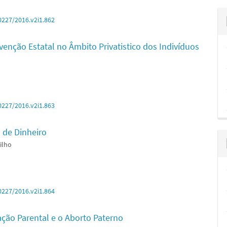
0227/2016.v2i1.862
venção Estatal no Âmbito Privatistico dos Indivíduos
0227/2016.v2i1.863
 de Dinheiro
ilho
0227/2016.v2i1.864
ação Parental e o Aborto Paterno