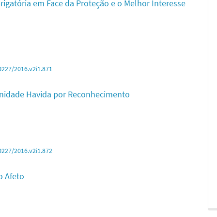
igatória em Face da Proteção e o Melhor Interesse
0227/2016.v2i1.871
ernidade Havida por Reconhecimento
0227/2016.v2i1.872
o Afeto