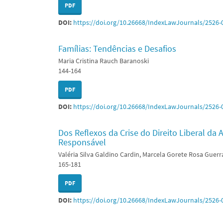
PDF
DOI:
https://doi.org/10.26668/IndexLawJournals/2526-
Famílias: Tendências e Desafios
Maria Cristina Rauch Baranoski
144-164
PDF
DOI:
https://doi.org/10.26668/IndexLawJournals/2526-
Dos Reflexos da Crise do Direito Liberal da
Responsável
Valéria Silva Galdino Cardin, Marcela Gorete Rosa Guerr
165-181
PDF
DOI:
https://doi.org/10.26668/IndexLawJournals/2526-