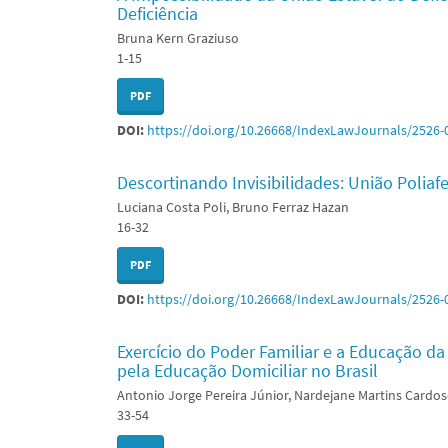
Deficiência
Bruna Kern Graziuso
1-15
PDF
DOI:
https://doi.org/10.26668/IndexLawJournals/2526-
Descortinando Invisibilidades: União Poliafe
Luciana Costa Poli, Bruno Ferraz Hazan
16-32
PDF
DOI:
https://doi.org/10.26668/IndexLawJournals/2526-
Exercício do Poder Familiar e a Educação da
pela Educação Domiciliar no Brasil
Antonio Jorge Pereira Júnior, Nardejane Martins Cardo
33-54