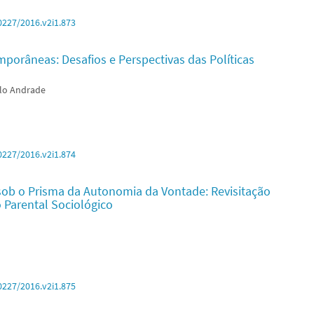
0227/2016.v2i1.873
mporâneas: Desafios e Perspectivas das Políticas
elo Andrade
0227/2016.v2i1.874
sob o Prisma da Autonomia da Vontade: Revisitação
 Parental Sociológico
0227/2016.v2i1.875