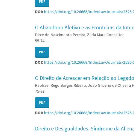
PDF
DOI:
https://doi.org/10.26668/IndexLawJournals/2526-
O Abandono Afetivo e as Fronteiras da Inter
Dirce do Nascimento Pereira, Zilda Mara Consalter
55-74
PDF
DOI:
https://doi.org/10.26668/IndexLawJournals/2526-
O Direito de Acrescer em Relação ao Legado
Raphael Rego Borges Ribeiro, João Glicério de Oliveira F
75-93
PDF
DOI:
https://doi.org/10.26668/IndexLawJournals/2526-
Direito e Desigualdades: Síndrome da Alien