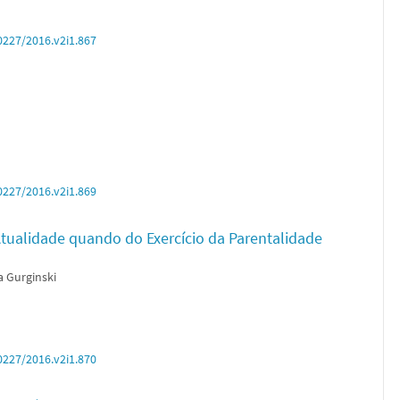
0227/2016.v2i1.867
0227/2016.v2i1.869
 Atualidade quando do Exercício da Parentalidade
a Gurginski
0227/2016.v2i1.870