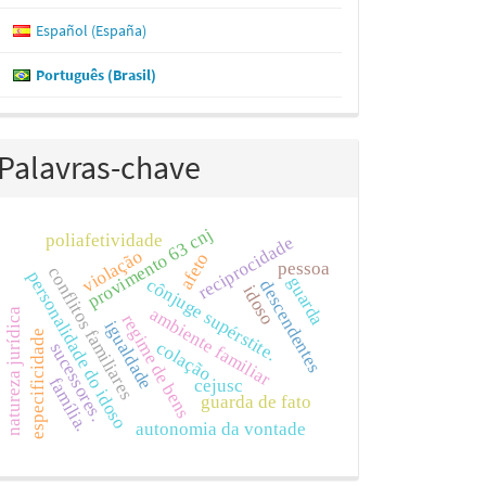
Español (España)
Português (Brasil)
Palavras-chave
provimento 63 cnj
poliafetividade
reciprocidade
violação
afeto
pessoa
conflitos familiares
personalidade do idoso
guarda
cônjuge supérstite.
descendentes
idoso
ambiente familiar
natureza jurídica
regime de bens
igualdade
especificidade
colação
sucessores.
família.
cejusc
guarda de fato
autonomia da vontade