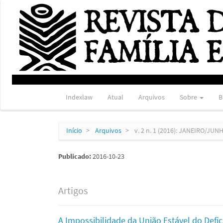
Navegação
Principal
Conteúdo
principal
Barra
Lateral
Indexlaw
Atual
Arquivos
Sobre
B
Início
Arquivos
v. 2 n. 1 (2016): JANEIRO/JUN
Publicado:
2016-10-23
Artigos
A Impossibilidade da União Estável do Defi