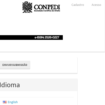
Cadastro
Acesso
nviar
ENVIAR SUBMISSÃO
ubmissão
Idioma
English