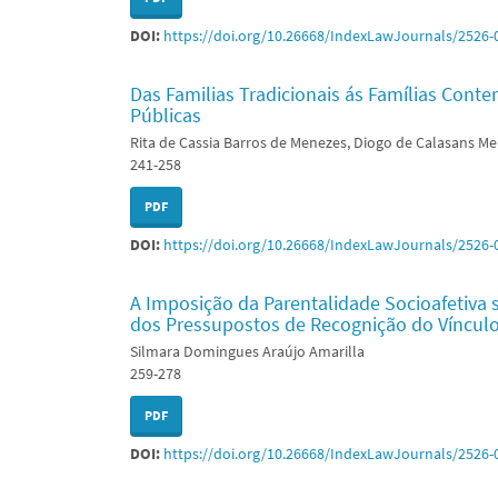
DOI:
https://doi.org/10.26668/IndexLawJournals/2526-
Das Familias Tradicionais ás Famílias Conte
Públicas
Rita de Cassia Barros de Menezes, Diogo de Calasans M
241-258
PDF
DOI:
https://doi.org/10.26668/IndexLawJournals/2526-
A Imposição da Parentalidade Socioafetiva 
dos Pressupostos de Recognição do Vínculo
Silmara Domingues Araújo Amarilla
259-278
PDF
DOI:
https://doi.org/10.26668/IndexLawJournals/2526-