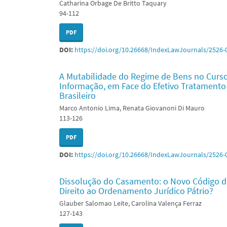
Catharina Orbage De Britto Taquary
94-112
PDF
DOI:
https://doi.org/10.26668/IndexLawJournals/2526-
A Mutabilidade do Regime de Bens no Curs
Informação, em Face do Efetivo Tratament
Brasileiro
Marco Antonio Lima, Renata Giovanoni Di Mauro
113-126
PDF
DOI:
https://doi.org/10.26668/IndexLawJournals/2526-
Dissolução do Casamento: o Novo Código de
Direito ao Ordenamento Jurídico Pátrio?
Glauber Salomao Leite, Carolina Valença Ferraz
127-143