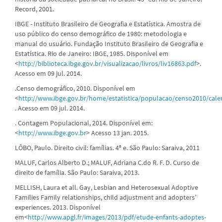
Record, 2001.
IBGE - Instituto Brasileiro de Geografia e Estatística. Amostra de
uso público do censo demográfico de 1980: metodologia e
manual do usuário. Fundação Instituto Brasileiro de Geografia e
Estatística. Rio de Janeiro: IBGE, 1985. Disponível em
<
http://biblioteca.ibge.gov.br/visualizacao/livros/liv16863.pdf
>.
Acesso em 09 jul. 2014.
.Censo demográfico, 2010. Disponível em
<
http://www.ibge.gov.br/home/estatistica/populacao/censo2010/cale
. Acesso em 09 jul. 2014.
. Contagem Populacional, 2014. Disponível em:
<
http://www.ibge.gov.br
> Acesso 13 jan. 2015.
LÔBO, Paulo. Direito civil: famílias. 4ª e. São Paulo: Saraiva, 2011
MALUF, Carlos Alberto D.; MALUF, Adriana C.do R. F. D. Curso de
direito de família. São Paulo: Saraiva, 2013.
MELLISH, Laura et all. Gay, Lesbian and Heterosexual Adoptive
Families Family relationships, child adjustment and adopters’
experiences. 2013. Disponível
em<
http://www.apgl.fr/images/2013/pdf/etude-enfants-adoptes-