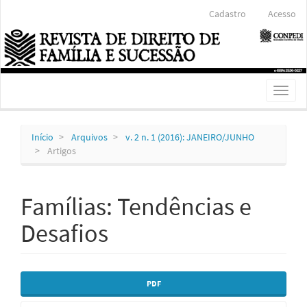
Navegação
Cadastro
Acesso
Principal
Conteúdo
principal
Barra
Lateral
Toggl
naviga
Início
Arquivos
v. 2 n. 1 (2016): JANEIRO/JUNHO
Artigos
Famílias: Tendências e
Desafios
Barra
PDF
lateral