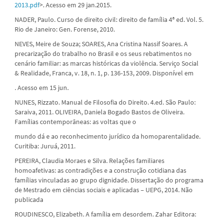
2013.pdf
>. Acesso em 29 jan.2015.
NADER, Paulo. Curso de direito civil: direito de família 4ª ed. Vol. 5.
Rio de Janeiro: Gen. Forense, 2010.
NEVES, Meire de Souza; SOARES, Ana Cristina Nassif Soares. A
precarização do trabalho no Brasil e os seus rebatimentos no
cenário familiar: as marcas históricas da violência. Serviço Social
& Realidade, Franca, v. 18, n. 1, p. 136-153, 2009. Disponível em
. Acesso em 15 jun.
NUNES, Rizzato. Manual de Filosofia do Direito. 4.ed. São Paulo:
Saraiva, 2011. OLIVEIRA, Daniela Bogado Bastos de Oliveira.
Famílias contemporâneas: as voltas que o
mundo dá e ao reconhecimento jurídico da homoparentalidade.
Curitiba: Juruá, 2011.
PEREIRA, Claudia Moraes e Silva. Relações familiares
homoafetivas: as contradições e a construção cotidiana das
famílias vinculadas ao grupo dignidade. Dissertação do programa
de Mestrado em ciências sociais e aplicadas – UEPG, 2014. Não
publicada
ROUDINESCO, Elizabeth. A família em desordem. Zahar Editora: