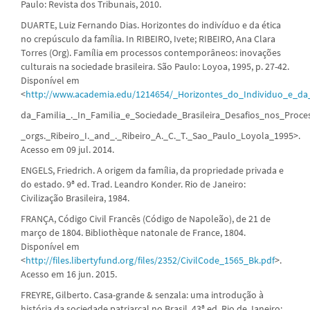
Paulo: Revista dos Tribunais, 2010.
DUARTE, Luiz Fernando Dias. Horizontes do indivíduo e da ética
no crepúsculo da família. In RIBEIRO, Ivete; RIBEIRO, Ana Clara
Torres (Org). Família em processos contemporâneos: inovações
culturais na sociedade brasileira. São Paulo: Loyoa, 1995, p. 27-42.
Disponível em
<
http://www.academia.edu/1214654/_Horizontes_do_Individuo_e_da
da_Familia_._In_Familia_e_Sociedade_Brasileira_Desafios_nos_Pro
_orgs._Ribeiro_I._and_._Ribeiro_A._C._T._Sao_Paulo_Loyola_1995>.
Acesso em 09 jul. 2014.
ENGELS, Friedrich. A origem da família, da propriedade privada e
do estado. 9ª ed. Trad. Leandro Konder. Rio de Janeiro:
Civilização Brasileira, 1984.
FRANÇA, Código Civil Francês (Código de Napoleão), de 21 de
março de 1804. Bibliothèque natonale de France, 1804.
Disponível em
<
http://files.libertyfund.org/files/2352/CivilCode_1565_Bk.pdf
>.
Acesso em 16 jun. 2015.
FREYRE, Gilberto. Casa-grande & senzala: uma introdução à
história da sociedade patriarcal no Brasil. 43ª ed. Rio de Janeiro: