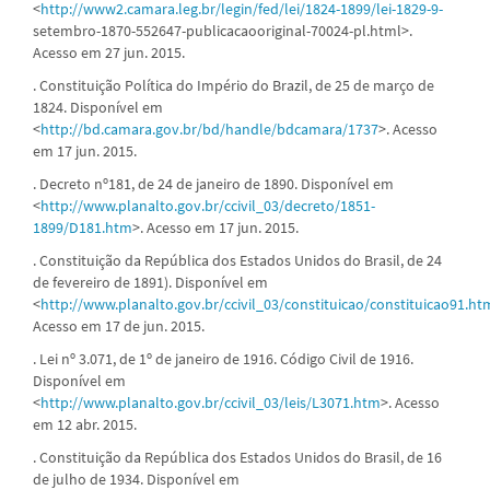
<
http://www2.camara.leg.br/legin/fed/lei/1824-1899/lei-1829-9-
setembro-1870-552647-publicacaooriginal-70024-pl.html>.
Acesso em 27 jun. 2015.
. Constituição Política do Império do Brazil, de 25 de março de
1824. Disponível em
<
http://bd.camara.gov.br/bd/handle/bdcamara/1737
>. Acesso
em 17 jun. 2015.
. Decreto nº181, de 24 de janeiro de 1890. Disponível em
<
http://www.planalto.gov.br/ccivil_03/decreto/1851-
1899/D181.htm
>. Acesso em 17 jun. 2015.
. Constituição da República dos Estados Unidos do Brasil, de 24
de fevereiro de 1891). Disponível em
<
http://www.planalto.gov.br/ccivil_03/constituicao/constituicao91.ht
Acesso em 17 de jun. 2015.
. Lei nº 3.071, de 1º de janeiro de 1916. Código Civil de 1916.
Disponível em
<
http://www.planalto.gov.br/ccivil_03/leis/L3071.htm
>. Acesso
em 12 abr. 2015.
. Constituição da República dos Estados Unidos do Brasil, de 16
de julho de 1934. Disponível em