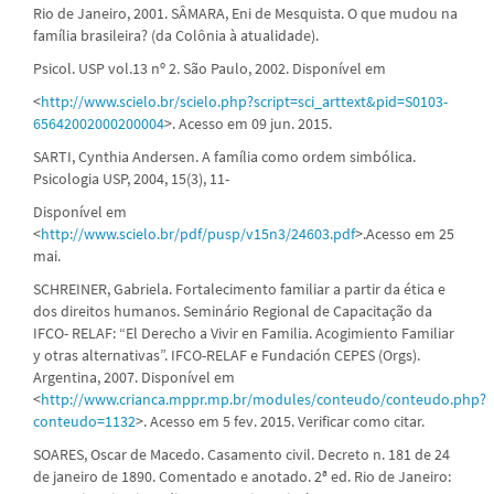
Rio de Janeiro, 2001. SÂMARA, Eni de Mesquista. O que mudou na
família brasileira? (da Colônia à atualidade).
Psicol. USP vol.13 nº 2. São Paulo, 2002. Disponível em
<
http://www.scielo.br/scielo.php?script=sci_arttext&pid=S0103-
65642002000200004
>. Acesso em 09 jun. 2015.
SARTI, Cynthia Andersen. A família como ordem simbólica.
Psicologia USP, 2004, 15(3), 11-
Disponível em
<
http://www.scielo.br/pdf/pusp/v15n3/24603.pdf
>.Acesso em 25
mai.
SCHREINER, Gabriela. Fortalecimento familiar a partir da ética e
dos direitos humanos. Seminário Regional de Capacitação da
IFCO- RELAF: “El Derecho a Vivir en Familia. Acogimiento Familiar
y otras alternativas”. IFCO-RELAF e Fundación CEPES (Orgs).
Argentina, 2007. Disponível em
<
http://www.crianca.mppr.mp.br/modules/conteudo/conteudo.php?
conteudo=1132
>. Acesso em 5 fev. 2015. Verificar como citar.
SOARES, Oscar de Macedo. Casamento civil. Decreto n. 181 de 24
de janeiro de 1890. Comentado e anotado. 2ª ed. Rio de Janeiro: