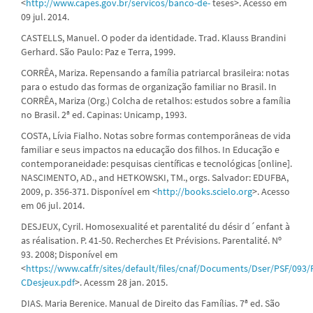
<
http://www.capes.gov.br/servicos/banco-de-
teses>. Acesso em
09 jul. 2014.
CASTELLS, Manuel. O poder da identidade. Trad. Klauss Brandini
Gerhard. São Paulo: Paz e Terra, 1999.
CORRÊA, Mariza. Repensando a família patriarcal brasileira: notas
para o estudo das formas de organização familiar no Brasil. In
CORRÊA, Mariza (Org.) Colcha de retalhos: estudos sobre a família
no Brasil. 2ª ed. Capinas: Unicamp, 1993.
COSTA, Lívia Fialho. Notas sobre formas contemporâneas de vida
familiar e seus impactos na educação dos filhos. In Educação e
contemporaneidade: pesquisas científicas e tecnológicas [online].
NASCIMENTO, AD., and HETKOWSKI, TM., orgs. Salvador: EDUFBA,
2009, p. 356-371. Disponível em <
http://books.scielo.org
>. Acesso
em 06 jul. 2014.
DESJEUX, Cyril. Homosexualité et parentalité du désir d´enfant à
as réalisation. P. 41-50. Recherches Et Prévisions. Parentalité. Nº
93. 2008; Disponível em
<
https://www.caf.fr/sites/default/files/cnaf/Documents/Dser/PSF/093/
CDesjeux.pdf
>. Acessm 28 jan. 2015.
DIAS. Maria Berenice. Manual de Direito das Famílias. 7ª ed. São