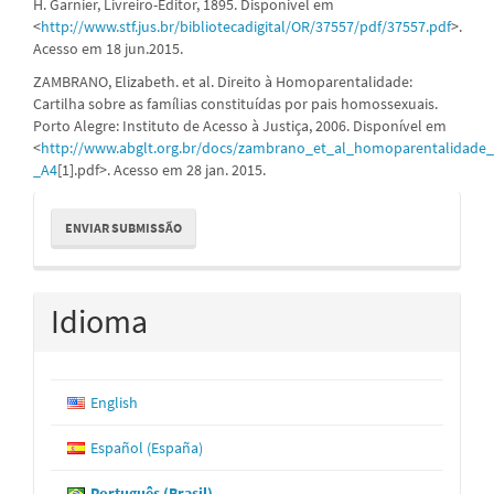
H. Garnier, Livreiro-Editor, 1895. Disponivel em
<
http://www.stf.jus.br/bibliotecadigital/OR/37557/pdf/37557.pdf
>.
Acesso em 18 jun.2015.
ZAMBRANO, Elizabeth. et al. Direito à Homoparentalidade:
Cartilha sobre as famílias constituídas por pais homossexuais.
Porto Alegre: Instituto de Acesso à Justiça, 2006. Disponível em
<
http://www.abglt.org.br/docs/zambrano_et_al_homoparentalidade_
_A4
[1].pdf>. Acesso em 28 jan. 2015.
Enviar
ENVIAR SUBMISSÃO
Submissão
Idioma
English
Español (España)
Português (Brasil)