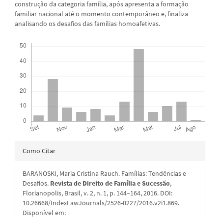
construção da categoria família, após apresenta a formação
familiar nacional até o momento contemporâneo e, finaliza
analisando os desafios das famílias homoafetivas.
Downloads
Detalhes
Como Citar
do
BARANOSKI, Maria Cristina Rauch. Famílias: Tendências e
artigo
Desafios.
Revista de Direito de Família e Sucessão
,
Florianopolis, Brasil, v. 2, n. 1, p. 144–164, 2016. DOI:
10.26668/IndexLawJournals/2526-0227/2016.v2i1.869.
Disponível em: