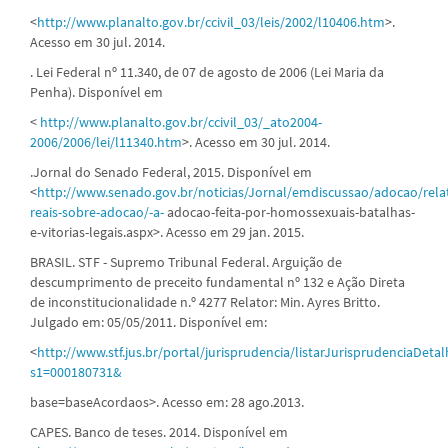
<
http://www.planalto.gov.br/ccivil_03/leis/2002/l10406.htm
>.
Acesso em 30 jul. 2014.
. Lei Federal nº 11.340, de 07 de agosto de 2006 (Lei Maria da
Penha). Disponível em
<
http://www.planalto.gov.br/ccivil_03/_ato2004-
2006/2006/lei/l11340.htm
>. Acesso em 30 jul. 2014.
.Jornal do Senado Federal, 2015. Disponível em
<
http://www.senado.gov.br/noticias/Jornal/emdiscussao/adocao/rela
reais-sobre-adocao/-a-
adocao-feita-por-homossexuais-batalhas-
e-vitorias-legais.aspx>. Acesso em 29 jan. 2015.
BRASIL. STF - Supremo Tribunal Federal. Arguição de
descumprimento de preceito fundamental nº 132 e Ação Direta
de inconstitucionalidade n.º 4277 Relator: Min. Ayres Britto.
Julgado em: 05/05/2011. Disponível em:
<
http://www.stf.jus.br/portal/jurisprudencia/listarJurisprudenciaDeta
s1=000180731&
base=baseAcordaos>. Acesso em: 28 ago.2013.
CAPES. Banco de teses. 2014. Disponível em