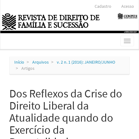
Navegação
Cadastro
Acesso
Principal
Conteúdo
principal
Barra
Lateral
Toggl
naviga
Início
Arquivos
v. 2 n. 1 (2016): JANEIRO/JUNHO
Artigos
Dos Reflexos da Crise do
Direito Liberal da
Atualidade quando do
Exercício da