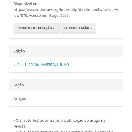
Disponível em:
https://www.indexlaw.org/index.php/direitofamilia/article/v
iew/870. Acesso em: 8 ago. 2026.
FOMATOS DE CITAÇÃO
BAIXAR CITAÇÃO
Edição
v. 2 n. 1 (2016): JANEIRO/JUNHO
Seção
Artigos
• O(s) autor(es) autoriza(m) a publicação do artigo na
revista;
• O(s) autor(es) garante(m) que a contribuição é original e