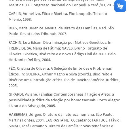
Assistida. XXI Congresso Nacional do Conpedi. Niterói/RJ, 2012.
CARLIN, Volnei Ivo. Ética e Bioética. Florianópolis: Terceiro
Milênio, 1998.
DIAS, Maria Berenice. Manual de Direito das Famílias. 4 ed. São
Paulo: Revista dos Tribunais, 2007.
FACHIN, Luiz Edson. Discriminação por Motivos Genéticos. In:
FREIRE DE SÁ, Maria de Fátima; NAVES, Bruno Torquato de
Oliveira. Bioética, Biodireito e o novo Código Civil de 2002. Belo
Horizonte: Del Rey, 2004.
FÉO, Cristina de Oliveira. A Seleção de Embriões e Problemas
Éticos. In: GUERRA, Arthur Magno e Silva (coord.). Biodireito e
Bioética: uma introdução crítica. Rio de Janeiro: América Jurídica,
2005.
GIRARDI, Viviane. Famílias Contemporâneas, filiação e Afeto: a
possibilidade jurídica da adoção por homossexuais. Porto Alegre:
Livraria do Advogado, 2005.
HABERMAS, Jürgen. O futuro da natureza humana. São Paulo:
Martins Fontes, 2004. LAGRASTA NETO, Caetano; TARTUCE, Flávio;
SIMÃO, José Fernando. Direito de Família: novas tendências e