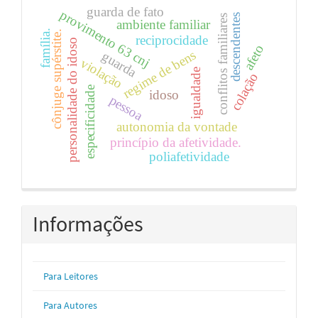
guarda de fato
provimento 63 cnj
descendentes
conflitos familiares
ambiente familiar
família.
cônjuge supérstite.
reciprocidade
personalidade do idoso
afeto
regime de bens
guarda
violação
igualdade
colação
especificidade
idoso
pessoa
autonomia da vontade
princípio da afetividade.
poliafetividade
Informações
Para Leitores
Para Autores