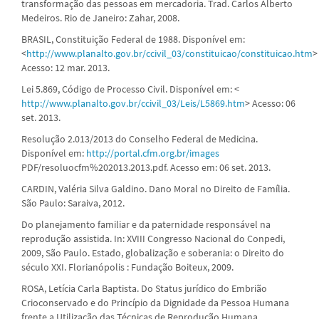
transformação das pessoas em mercadoria. Trad. Carlos Alberto
Medeiros. Rio de Janeiro: Zahar, 2008.
BRASIL, Constituição Federal de 1988. Disponível em:
<
http://www.planalto.gov.br/ccivil_03/constituicao/constituicao.htm
>
Acesso: 12 mar. 2013.
Lei 5.869, Código de Processo Civil. Disponível em: <
http://www.planalto.gov.br/ccivil_03/Leis/L5869.htm
> Acesso: 06
set. 2013.
Resolução 2.013/2013 do Conselho Federal de Medicina.
Disponível em:
http://portal.cfm.org.br/images
PDF/resoluocfm%202013.2013.pdf. Acesso em: 06 set. 2013.
CARDIN, Valéria Silva Galdino. Dano Moral no Direito de Família.
São Paulo: Saraiva, 2012.
Do planejamento familiar e da paternidade responsável na
reprodução assistida. In: XVIII Congresso Nacional do Conpedi,
2009, São Paulo. Estado, globalização e soberania: o Direito do
século XXI. Florianópolis : Fundação Boiteux, 2009.
ROSA, Letícia Carla Baptista. Do Status jurídico do Embrião
Crioconservado e do Princípio da Dignidade da Pessoa Humana
frente a Utilização das Técnicas de Reprodução Humana