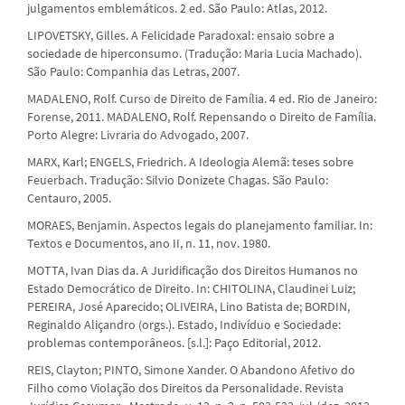
julgamentos emblemáticos. 2 ed. São Paulo: Atlas, 2012.
LIPOVETSKY, Gilles. A Felicidade Paradoxal: ensaio sobre a
sociedade de hiperconsumo. (Tradução: Maria Lucia Machado).
São Paulo: Companhia das Letras, 2007.
MADALENO, Rolf. Curso de Direito de Família. 4 ed. Rio de Janeiro:
Forense, 2011. MADALENO, Rolf. Repensando o Direito de Família.
Porto Alegre: Livraria do Advogado, 2007.
MARX, Karl; ENGELS, Friedrich. A Ideologia Alemã: teses sobre
Feuerbach. Tradução: Silvio Donizete Chagas. São Paulo:
Centauro, 2005.
MORAES, Benjamin. Aspectos legais do planejamento familiar. In:
Textos e Documentos, ano II, n. 11, nov. 1980.
MOTTA, Ivan Dias da. A Juridificação dos Direitos Humanos no
Estado Democrático de Direito. In: CHITOLINA, Claudinei Luiz;
PEREIRA, José Aparecido; OLIVEIRA, Lino Batista de; BORDIN,
Reginaldo Aliçandro (orgs.). Estado, Indivíduo e Sociedade:
problemas contemporâneos. [s.l.]: Paço Editorial, 2012.
REIS, Clayton; PINTO, Simone Xander. O Abandono Afetivo do
Filho como Violação dos Direitos da Personalidade. Revista