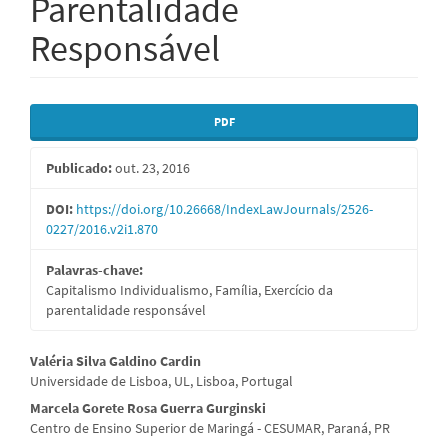
Parentalidade
Responsável
Barra
PDF
lateral
Publicado:
out. 23, 2016
de
artigos
DOI:
https://doi.org/10.26668/IndexLawJournals/2526-
0227/2016.v2i1.870
Palavras-chave:
Capitalismo Individualismo, Família, Exercício da
parentalidade responsável
Conteúdo
Valéria Silva Galdino Cardin
Universidade de Lisboa, UL, Lisboa, Portugal
do
Marcela Gorete Rosa Guerra Gurginski
artigo
Centro de Ensino Superior de Maringá - CESUMAR, Paraná, PR