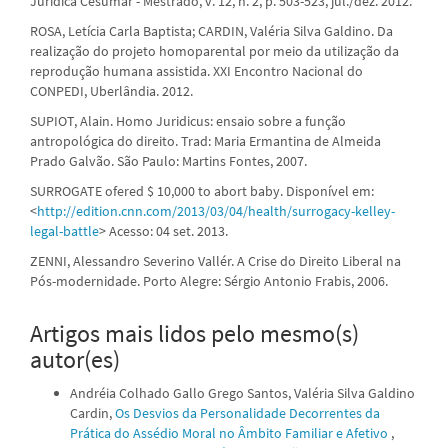
Jurídica Cesumar - Mestrado, v. 12, n. 2, p. 503-523, jul./dez. 2012.
ROSA, Letícia Carla Baptista; CARDIN, Valéria Silva Galdino. Da
realização do projeto homoparental por meio da utilização da
reprodução humana assistida. XXI Encontro Nacional do
CONPEDI, Uberlândia. 2012.
SUPIOT, Alain. Homo Juridicus: ensaio sobre a função
antropológica do direito. Trad: Maria Ermantina de Almeida
Prado Galvão. São Paulo: Martins Fontes, 2007.
SURROGATE ofered $ 10,000 to abort baby. Disponível em:
<
http://edition.cnn.com/2013/03/04/health/surrogacy-kelley-
legal-battle
> Acesso: 04 set. 2013.
ZENNI, Alessandro Severino Vallér. A Crise do Direito Liberal na
Pós-modernidade. Porto Alegre: Sérgio Antonio Frabis, 2006.
Artigos mais lidos pelo mesmo(s)
autor(es)
Andréia Colhado Gallo Grego Santos, Valéria Silva Galdino
Cardin,
Os Desvios da Personalidade Decorrentes da
Prática do Assédio Moral no Âmbito Familiar e Afetivo
,