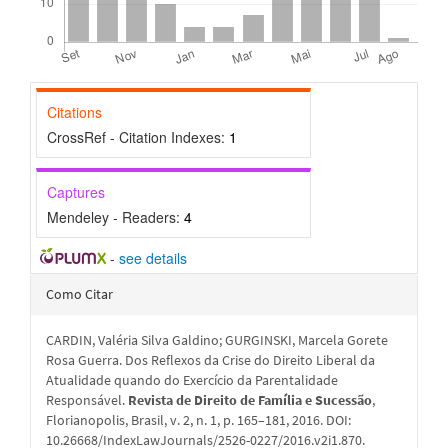
Citations
CrossRef - Citation Indexes:
1
Captures
Mendeley - Readers:
4
-
see details
Detalhes
Como Citar
do
CARDIN, Valéria Silva Galdino; GURGINSKI, Marcela Gorete
artigo
Rosa Guerra. Dos Reflexos da Crise do Direito Liberal da
Atualidade quando do Exercício da Parentalidade
Responsável.
Revista de Direito de Família e Sucessão
,
Florianopolis, Brasil, v. 2, n. 1, p. 165–181, 2016. DOI:
10.26668/IndexLawJournals/2526-0227/2016.v2i1.870.