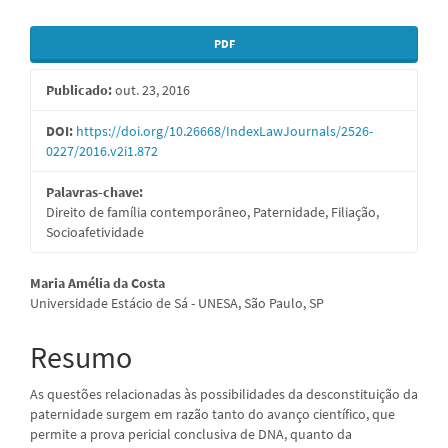
Barra
PDF
lateral
Publicado:
out. 23, 2016
de
artigos
DOI:
https://doi.org/10.26668/IndexLawJournals/2526-
0227/2016.v2i1.872
Palavras-chave:
Direito de família contemporâneo, Paternidade, Filiação,
Socioafetividade
Conteúdo
Maria Amélia da Costa
Universidade Estácio de Sá - UNESA, São Paulo, SP
do
artigo
Resumo
principal
As questões relacionadas às possibilidades da desconstituição da
paternidade surgem em razão tanto do avanço científico, que
permite a prova pericial conclusiva de DNA, quanto da