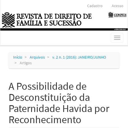
Navegação
Cadastro
Acesso
Principal
Conteúdo
principal
Barra
Lateral
Toggl
naviga
Início
Arquivos
v. 2 n. 1 (2016): JANEIRO/JUNHO
Artigos
A Possibilidade de
Desconstituição da
Paternidade Havida por
Reconhecimento