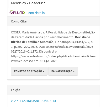
Mendeley - Readers:
1
-
see details
Detalhes
Como Citar
do
COSTA, Maria Amélia da. A Possibilidade de Desconstituição
artigo
da Paternidade Havida por Reconhecimento.
Revista de
Direito de Família e Sucessão
, Florianopolis, Brasil, v. 2, n.
1, p. 202–220, 2016. DOI: 10.26668/IndexLawJournals/2526-
0227/2016.v2i1.872. Disponível em:
https://www.indexlaw.org/index.php/direitofamilia/article/v
iew/872. Acesso em: 10 ago. 2026.
FOMATOS DE CITAÇÃO
BAIXAR CITAÇÃO
Edição
v. 2 n. 1 (2016): JANEIRO/JUNHO