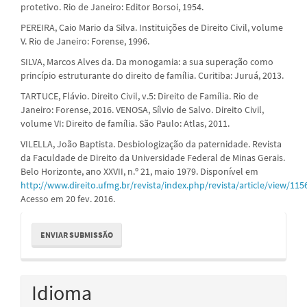
protetivo. Rio de Janeiro: Editor Borsoi, 1954.
PEREIRA, Caio Mario da Silva. Instituições de Direito Civil, volume
V. Rio de Janeiro: Forense, 1996.
SILVA, Marcos Alves da. Da monogamia: a sua superação como
princípio estruturante do direito de família. Curitiba: Juruá, 2013.
TARTUCE, Flávio. Direito Civil, v.5: Direito de Família. Rio de
Janeiro: Forense, 2016. VENOSA, Sílvio de Salvo. Direito Civil,
volume VI: Direito de família. São Paulo: Atlas, 2011.
VILELLA, João Baptista. Desbiologização da paternidade. Revista
da Faculdade de Direito da Universidade Federal de Minas Gerais.
Belo Horizonte, ano XXVII, n.º 21, maio 1979. Disponível em
http://www.direito.ufmg.br/revista/index.php/revista/article/view/115
Acesso em 20 fev. 2016.
Enviar
ENVIAR SUBMISSÃO
Submissão
Idioma