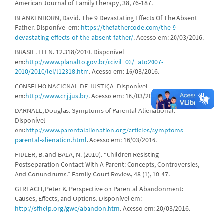
American Journal of FamilyTherapy, 38, 76-187.
BLANKENHORN, David. The 9 Devastating Effects Of The Absent
Father. Disponível em:
https://thefathercode.com/the-9-
devastating-effects-of-the-absent-father/
. Acesso em: 20/03/2016.
BRASIL. LEI N. 12.318/2010. Disponível
em:
http://www.planalto.gov.br/ccivil_03/_ato2007-
2010/2010/lei/l12318.htm
. Acesso em: 16/03/2016.
CONSELHO NACIONAL DE JUSTIÇA. Disponível
em:
http://www.cnj.jus.br/
. Acesso em: 16./03/2016
DARNALL, Douglas. Symptoms of Parental Alienational.
Disponível
em:
http://www.parentalalienation.org/articles/symptoms-
parental-alienation.html
. Acesso em: 16/03/2016.
FIDLER, B. and BALA, N. (2010). “Children Resisting
Postseparation Contact With A Parent: Concepts, Controversies,
And Conundrums.” Family Court Review, 48 (1), 10-47.
GERLACH, Peter K. Perspective on Parental Abandonment:
Causes, Effects, and Options. Disponível em:
http://sfhelp.org/gwc/abandon.htm
. Acesso em: 20/03/2016.