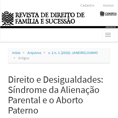
Navegação
Cadastro
Acesso
Principal
Conteúdo
principal
Barra
Lateral
Toggl
naviga
Início
Arquivos
v. 2 n. 1 (2016): JANEIRO/JUNHO
Artigos
Direito e Desigualdades:
Síndrome da Alienação
Parental e o Aborto
Paterno