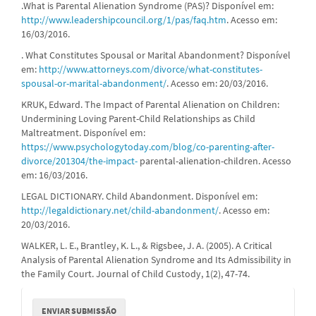
.What is Parental Alienation Syndrome (PAS)? Disponível em:
http://www.leadershipcouncil.org/1/pas/faq.htm
. Acesso em:
16/03/2016.
. What Constitutes Spousal or Marital Abandonment? Disponível
em:
http://www.attorneys.com/divorce/what-constitutes-
spousal-or-marital-abandonment/
. Acesso em: 20/03/2016.
KRUK, Edward. The Impact of Parental Alienation on Children:
Undermining Loving Parent-Child Relationships as Child
Maltreatment. Disponível em:
https://www.psychologytoday.com/blog/co-parenting-after-
divorce/201304/the-impact-
parental-alienation-children. Acesso
em: 16/03/2016.
LEGAL DICTIONARY. Child Abandonment. Disponível em:
http://legaldictionary.net/child-abandonment/
. Acesso em:
20/03/2016.
WALKER, L. E., Brantley, K. L., & Rigsbee, J. A. (2005). A Critical
Analysis of Parental Alienation Syndrome and Its Admissibility in
the Family Court. Journal of Child Custody, 1(2), 47-74.
Enviar
ENVIAR SUBMISSÃO