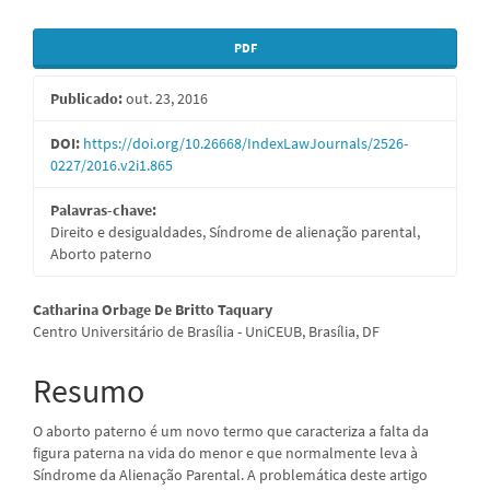
Barra
PDF
lateral
Publicado:
out. 23, 2016
de
artigos
DOI:
https://doi.org/10.26668/IndexLawJournals/2526-
0227/2016.v2i1.865
Palavras-chave:
Direito e desigualdades, Síndrome de alienação parental,
Aborto paterno
Conteúdo
Catharina Orbage De Britto Taquary
Centro Universitário de Brasília - UniCEUB, Brasília, DF
do
artigo
Resumo
principal
O aborto paterno é um novo termo que caracteriza a falta da
figura paterna na vida do menor e que normalmente leva à
Síndrome da Alienação Parental. A problemática deste artigo