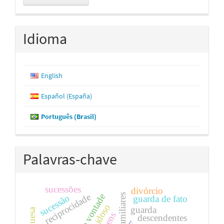
Submissão
Idioma
English
Español (España)
Português (Brasil)
Palavras-chave
sucessões
divórcio
reciprocidade
sucessão
guarda de fato
guarda
descendentes