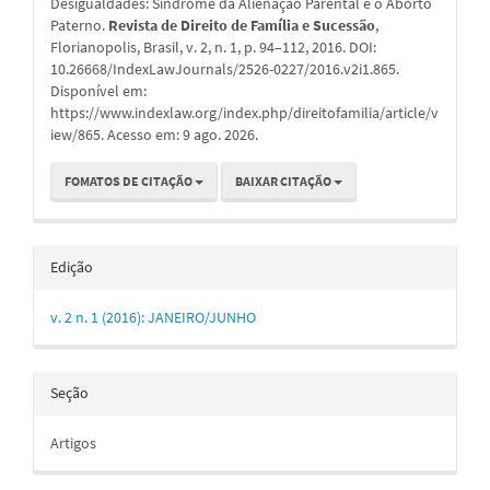
Desigualdades: Síndrome da Alienação Parental e o Aborto
Paterno.
Revista de Direito de Família e Sucessão
,
Florianopolis, Brasil, v. 2, n. 1, p. 94–112, 2016. DOI:
10.26668/IndexLawJournals/2526-0227/2016.v2i1.865.
Disponível em:
https://www.indexlaw.org/index.php/direitofamilia/article/v
iew/865. Acesso em: 9 ago. 2026.
FOMATOS DE CITAÇÃO
BAIXAR CITAÇÃO
Edição
v. 2 n. 1 (2016): JANEIRO/JUNHO
Seção
Artigos