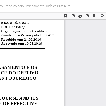
Bai
Ba
co Proposto pelo Ordenamento Jurídico Brasileiro
PD