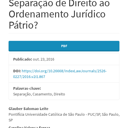
Separação de Direito ao
Ordenamento Jurídico
Pátrio?
Barra
PDF
lateral
Publicado:
out. 23, 2016
de
artigos
DOI:
https://doi.org/10.26668/IndexLawJournals/2526-
0227/2016.v2i1.867
Palavras-chave:
Separação, Casamento, Direito
Conteúdo
Glauber Salomao Leite
Pontifícia Universidade Católica de São Paulo - PUC/SP, São Paulo,
do
SP
Carolina Valença Ferraz