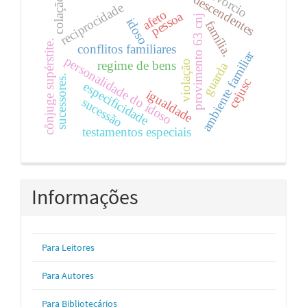
divórcio
descendentes
colação
reciprocidade
afeto
pessoa
provimento 63 cnj
idoso
família.
cônjuge supérstite.
conflitos familiares
ambiente familiar
personalidade do idoso
regime de bens
violação
guarda
sucessores.
cejusc
especificidade
igualdade
sucessão
testamentos especiais
Informações
Para Leitores
Para Autores
Para Bibliotecários