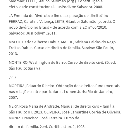
Salomão; LEITE, Glauco Salomão (org.). Constituição e
efetividade constitucional. JusPodivm: Salvador. 2008.
. A Emenda do Divórcio: o fim da separação de direito? In:
FERRAZ, Carolina Valença; LEITE, Glauber Salomão (coord.). O
novo divórcio no Brasil – de acordo com a EC nº 66/2010.
Salvador: JusPodivm, 2011.
MALUF, Carlos Alberto Dabus; MALUF, Adriana Caldas do Rego
Freitas Dabus. Curso de direito de família. Saraiva: São Paulo,
2013.
MONTEIRO, Washington de Barro. Curso de direito civil. 35. ed.
São Paulo: Saraiva,
, v. 2.
MOREIRA, Eduardo Ribeiro. Obtenção dos direitos fundamentais
nas relações entre particulares. Lumen Juris: Rio de Janeiro,
2007.
NERY, Rosa Maria de Andrade. Manual de direito civil – família.
São Paulo: RT, 2013. OLIVEIRA, José Lamartine Corrêa de Oliveira,
MUNIZ, Francisco José Ferreira. Curso de
direito de família. 2.ed. Curitiba: Juruá, 1998.