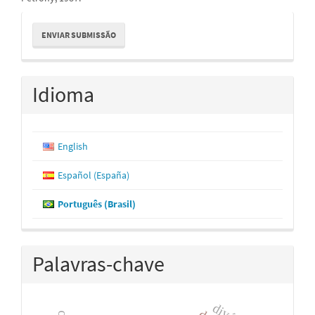
Enviar
ENVIAR SUBMISSÃO
Submissão
Idioma
English
Español (España)
Português (Brasil)
Palavras-chave