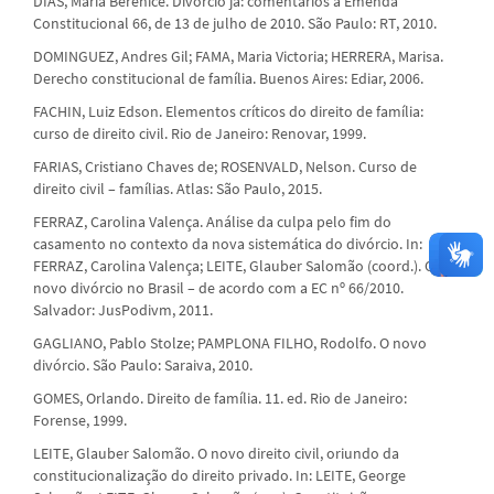
DIAS, Maria Berenice. Divórcio já: comentários à Emenda
Constitucional 66, de 13 de julho de 2010. São Paulo: RT, 2010.
DOMINGUEZ, Andres Gil; FAMA, Maria Victoria; HERRERA, Marisa.
Derecho constitucional de família. Buenos Aires: Ediar, 2006.
FACHIN, Luiz Edson. Elementos críticos do direito de família:
curso de direito civil. Rio de Janeiro: Renovar, 1999.
FARIAS, Cristiano Chaves de; ROSENVALD, Nelson. Curso de
direito civil – famílias. Atlas: São Paulo, 2015.
FERRAZ, Carolina Valença. Análise da culpa pelo fim do
casamento no contexto da nova sistemática do divórcio. In:
FERRAZ, Carolina Valença; LEITE, Glauber Salomão (coord.). O
novo divórcio no Brasil – de acordo com a EC nº 66/2010.
Salvador: JusPodivm, 2011.
GAGLIANO, Pablo Stolze; PAMPLONA FILHO, Rodolfo. O novo
divórcio. São Paulo: Saraiva, 2010.
GOMES, Orlando. Direito de família. 11. ed. Rio de Janeiro:
Forense, 1999.
LEITE, Glauber Salomão. O novo direito civil, oriundo da
constitucionalização do direito privado. In: LEITE, George