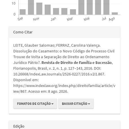
Detalhes
Como Citar
do
LEITE, Glauber Salomao; FERRAZ, Carolina Valença.
artigo
Dissolução do Casamento: o Novo Código de Processo Civil
Trouxe de Volta a Separação de Direito ao Ordenamento
Jurídico Pátrio?.
Revista de Direito de Família e Sucessão
,
Florianopolis, Brasil, v. 2, n. 1, p. 127–143, 2016. DOI:
10.26668/IndexLawJournals/2526-0227/2016.v2i1.867.
Disponível em:
https://www.indexlaw.org/index.php/direitofamilia/article/v
iew/867. Acesso em: 8 ago. 2026.
FOMATOS DE CITAÇÃO
BAIXAR CITAÇÃO
Edição