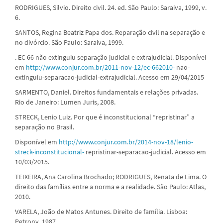
RODRIGUES, Silvio. Direito civil. 24. ed. São Paulo: Saraiva, 1999, v.
6.
SANTOS, Regina Beatriz Papa dos. Reparação civil na separação e
no divórcio. São Paulo: Saraiva, 1999.
. EC 66 não extinguiu separação judicial e extrajudicial. Disponível
em
http://www.conjur.com.br/2011-nov-12/ec-662010-
nao-
extinguiu-separacao-judicial-extrajudicial. Acesso em 29/04/2015
SARMENTO, Daniel. Direitos fundamentais e relações privadas.
Rio de Janeiro: Lumen Juris, 2008.
STRECK, Lenio Luiz. Por que é inconstitucional “repristinar” a
separação no Brasil.
Disponível em
http://www.conjur.com.br/2014-nov-18/lenio-
streck-inconstitucional-
repristinar-separacao-judicial. Acesso em
10/03/2015.
TEIXEIRA, Ana Carolina Brochado; RODRIGUES, Renata de Lima. O
direito das famílias entre a norma e a realidade. São Paulo: Atlas,
2010.
VARELA, João de Matos Antunes. Direito de família. Lisboa:
Petrony, 1987.