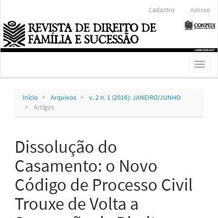
Navegação
Cadastro
Acesso
Principal
Conteúdo
principal
Barra
Lateral
Toggl
naviga
Início
Arquivos
v. 2 n. 1 (2016): JANEIRO/JUNHO
Artigos
Dissolução do
Casamento: o Novo
Código de Processo Civil
Trouxe de Volta a