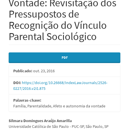
Vontade: Revisitação dos
Pressupostos de
Recognição do Vínculo
Parental Sociológico
Barra
PDF
lateral
Publicado:
out. 23, 2016
de
artigos
DOI:
https://doi.org/10.26668/IndexLawJournals/2526-
0227/2016.v2i1.875
Palavras-chave:
Família, Parentalidade, Afeto e autonomia da vontade
Conteúdo
Silmara Domingues Araújo Amarilla
Universidade Católica de São Paulo - PUC-SP, São Paulo, SP