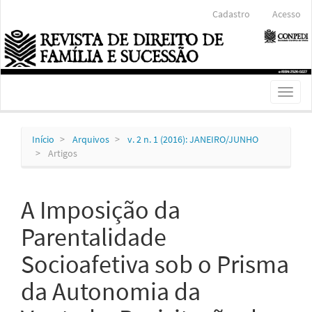
Navegação
Cadastro
Acesso
Principal
Conteúdo
principal
Barra
Lateral
Toggl
naviga
Início
Arquivos
v. 2 n. 1 (2016): JANEIRO/JUNHO
Artigos
A Imposição da
Parentalidade
Socioafetiva sob o Prisma
da Autonomia da