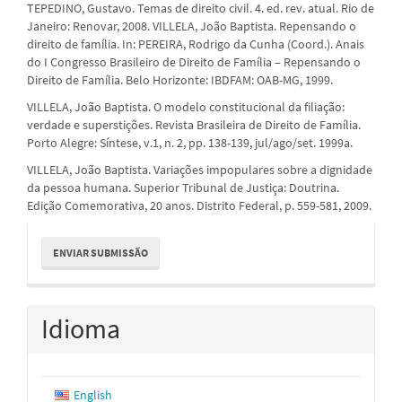
TEPEDINO, Gustavo. Temas de direito civil. 4. ed. rev. atual. Rio de
Janeiro: Renovar, 2008. VILLELA, João Baptista. Repensando o
direito de família. In: PEREIRA, Rodrigo da Cunha (Coord.). Anais
do I Congresso Brasileiro de Direito de Família – Repensando o
Direito de Família. Belo Horizonte: IBDFAM: OAB-MG, 1999.
VILLELA, João Baptista. O modelo constitucional da filiação:
verdade e superstições. Revista Brasileira de Direito de Família.
Porto Alegre: Síntese, v.1, n. 2, pp. 138-139, jul/ago/set. 1999a.
VILLELA, João Baptista. Variações impopulares sobre a dignidade
da pessoa humana. Superior Tribunal de Justiça: Doutrina.
Edição Comemorativa, 20 anos. Distrito Federal, p. 559-581, 2009.
Enviar
ENVIAR SUBMISSÃO
Submissão
Idioma
English