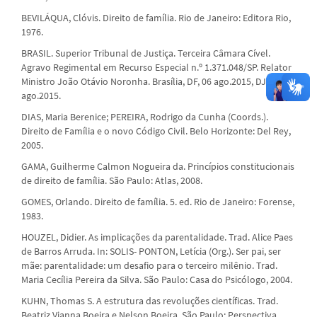
BEVILÁQUA, Clóvis. Direito de família. Rio de Janeiro: Editora Rio,
1976.
BRASIL. Superior Tribunal de Justiça. Terceira Câmara Cível.
Agravo Regimental em Recurso Especial n.º 1.371.048/SP. Relator
Ministro João Otávio Noronha. Brasília, DF, 06 ago.2015, DJe 12
ago.2015.
DIAS, Maria Berenice; PEREIRA, Rodrigo da Cunha (Coords.).
Direito de Família e o novo Código Civil. Belo Horizonte: Del Rey,
2005.
GAMA, Guilherme Calmon Nogueira da. Princípios constitucionais
de direito de família. São Paulo: Atlas, 2008.
GOMES, Orlando. Direito de família. 5. ed. Rio de Janeiro: Forense,
1983.
HOUZEL, Didier. As implicações da parentalidade. Trad. Alice Paes
de Barros Arruda. In: SOLIS- PONTON, Letícia (Org.). Ser pai, ser
mãe: parentalidade: um desafio para o terceiro milênio. Trad.
Maria Cecília Pereira da Silva. São Paulo: Casa do Psicólogo, 2004.
KUHN, Thomas S. A estrutura das revoluções científicas. Trad.
Beatriz Vianna Boeira e Nelson Boeira. São Paulo: Perspectiva,