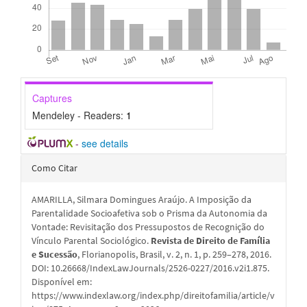
Captures
Mendeley - Readers:
1
-
see details
Detalhes
Como Citar
do
AMARILLA, Silmara Domingues Araújo. A Imposição da
artigo
Parentalidade Socioafetiva sob o Prisma da Autonomia da
Vontade: Revisitação dos Pressupostos de Recognição do
Vínculo Parental Sociológico.
Revista de Direito de Família
e Sucessão
, Florianopolis, Brasil, v. 2, n. 1, p. 259–278, 2016.
DOI: 10.26668/IndexLawJournals/2526-0227/2016.v2i1.875.
Disponível em:
https://www.indexlaw.org/index.php/direitofamilia/article/v