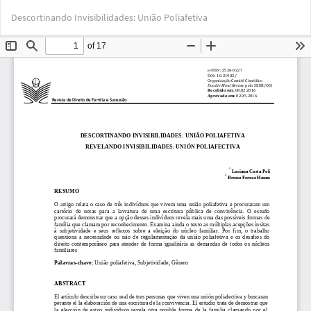
Voltar
Bai
Ba
Descortinando Invisibilidades: União Poliafetiva
aos
PD
Detalhes
do
Artigo