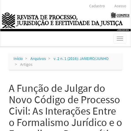
Navegação
Cadastro
Acesso
Principal
Conteúdo
principal
Barra
Lateral
Toggl
naviga
Início
Arquivos
v. 2 n. 1 (2016): JANEIRO/JUNHO
Artigos
A Função de Julgar do
Novo Código de Processo
Civil: As Interações Entre
o Formalismo Jurídico e o