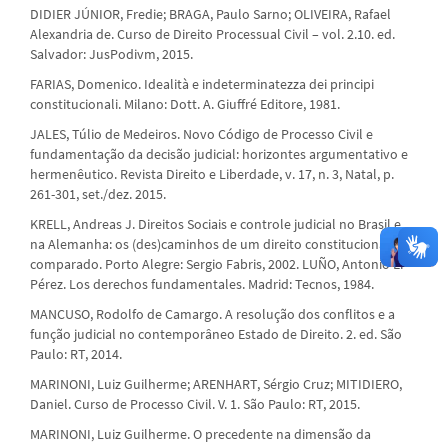
DIDIER JÚNIOR, Fredie; BRAGA, Paulo Sarno; OLIVEIRA, Rafael
Alexandria de. Curso de Direito Processual Civil – vol. 2.10. ed.
Salvador: JusPodivm, 2015.
FARIAS, Domenico. Idealità e indeterminatezza dei principi
constitucionali. Milano: Dott. A. Giuffré Editore, 1981.
JALES, Túlio de Medeiros. Novo Código de Processo Civil e
fundamentação da decisão judicial: horizontes argumentativo e
hermenêutico. Revista Direito e Liberdade, v. 17, n. 3, Natal, p.
261-301, set./dez. 2015.
KRELL, Andreas J. Direitos Sociais e controle judicial no Brasil e
na Alemanha: os (des)caminhos de um direito constitucional
comparado. Porto Alegre: Sergio Fabris, 2002. LUÑO, Antonio E.
Pérez. Los derechos fundamentales. Madrid: Tecnos, 1984.
MANCUSO, Rodolfo de Camargo. A resolução dos conflitos e a
função judicial no contemporâneo Estado de Direito. 2. ed. São
Paulo: RT, 2014.
MARINONI, Luiz Guilherme; ARENHART, Sérgio Cruz; MITIDIERO,
Daniel. Curso de Processo Civil. V. 1. São Paulo: RT, 2015.
MARINONI, Luiz Guilherme. O precedente na dimensão da