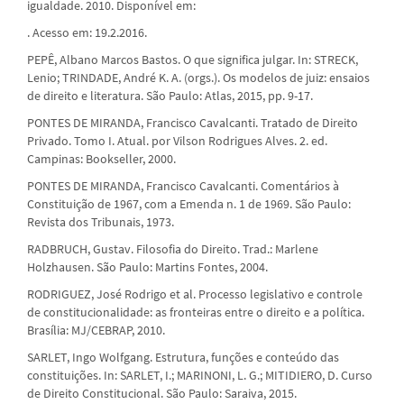
igualdade. 2010. Disponível em:
. Acesso em: 19.2.2016.
PEPÊ, Albano Marcos Bastos. O que significa julgar. In: STRECK,
Lenio; TRINDADE, André K. A. (orgs.). Os modelos de juiz: ensaios
de direito e literatura. São Paulo: Atlas, 2015, pp. 9-17.
PONTES DE MIRANDA, Francisco Cavalcanti. Tratado de Direito
Privado. Tomo I. Atual. por Vilson Rodrigues Alves. 2. ed.
Campinas: Bookseller, 2000.
PONTES DE MIRANDA, Francisco Cavalcanti. Comentários à
Constituição de 1967, com a Emenda n. 1 de 1969. São Paulo:
Revista dos Tribunais, 1973.
RADBRUCH, Gustav. Filosofia do Direito. Trad.: Marlene
Holzhausen. São Paulo: Martins Fontes, 2004.
RODRIGUEZ, José Rodrigo et al. Processo legislativo e controle
de constitucionalidade: as fronteiras entre o direito e a política.
Brasília: MJ/CEBRAP, 2010.
SARLET, Ingo Wolfgang. Estrutura, funções e conteúdo das
constituições. In: SARLET, I.; MARINONI, L. G.; MITIDIERO, D. Curso
de Direito Constitucional. São Paulo: Saraiva, 2015.