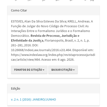
Detalhes
Como Citar
do
ESTEVES, Alan Da Silva Esteves Da Silva; KRELL, Andreas. A
artigo
Função de Julgar do Novo Código de Processo Civil: As
Interações Entre o Formalismo Jurídico e o Formalismo
Democrático.
Revista de Processo, Jurisdição e
Efetividade da Justiça
, Florianopolis, Brasil, v. 2, n. 1, p.
261–281, 2016. DOI:
10.26668/IndexLawJournals/2016.v2i1.464. Disponível em:
https://www.indexlaw.org/index.php/revistaprocessojurisdi
cao/article/view/464. Acesso em: 6 ago. 2026.
FOMATOS DE CITAÇÃO
BAIXAR CITAÇÃO
Edição
v. 2 n. 1 (2016): JANEIRO/JUNHO