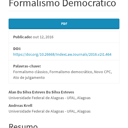
Formalismo Democrático
Barra
PDF
lateral
Publicado:
out 12, 2016
de
artigos
DOI:
https://doi.org/10.26668/IndexLawJournals/2016.v2i1.464
Palavras-chave:
Formalismo clássico, Formalismo democrático, Novo CPC,
Ato de julgamento
Conteúdo
Alan Da Silva Esteves Da Silva Esteves
Universidade Federal de Alagoas - UFAL, Alagoas
do
Andreas Krell
artigo
Universidade Federal de Alagoas - UFAL, Alagoas
principal
Resumo