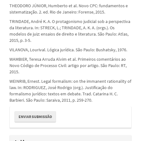
THEODORO JÚNIOR, Humberto et al. Novo CPC: fundamentos e
sistematização. 2. ed. Rio de Janeiro: Forense, 2015.
TRINDADE, André K. A. O protagonismo judicial sob a perspectiva
da literatura. In: STRECK, L.; TRINDADE, A. K. A. (orgs.). Os
modelos de juiz: ensaios de direito e literatura. São Paulo: Atlas,
2015, p. 3-5.
VILANOVA, Lourival. Lógica jurídica. São Paulo: Bushatsky, 1976.
WAMBIER, Teresa Arruda Alvim et al. Primeiros comentários ao
Novo Código de Processo Civil: artigo por artigo. São Paulo: RT,
2015.
WEINRIB, Ernest. Legal formalism: on the immanent rationality of
law. In: RODRIGUEZ, José Rodrigo (org.). Justificação do
formalismo jurídico: textos em debate. Trad. Catarina H. C.
Barbieri. São Paulo: Saraiva, 2011, p. 259-270.
Enviar
ENVIAR SUBMISSÃO
Submissão