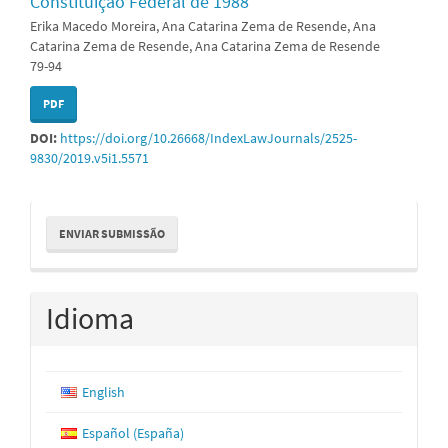
Constituição Federal de 1988
Erika Macedo Moreira, Ana Catarina Zema de Resende, Ana
Catarina Zema de Resende, Ana Catarina Zema de Resende
79-94
PDF
DOI:
https://doi.org/10.26668/IndexLawJournals/2525-
9830/2019.v5i1.5571
Enviar
ENVIAR SUBMISSÃO
Submissão
Idioma
English
Español (España)