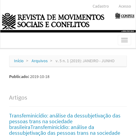
Navegação
Cadastro
Acesso
Principal
Conteúdo
principal
Barra
Lateral
Toggl
naviga
Início
Arquivos
v. 5 n. 1 (2019): JANEIRO - JUNHO
Publicado:
2019-10-18
Artigos
Transfeminicídio: análise da dessubjetivação das
pessoas trans na sociedade
brasileiraTransfeminicídio: análise da
dessubjetivação das pessoas trans na sociedade