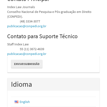
Index Law Journals
Conselho Nacional de Pesquisa e Pós-graduação em Direito
(CONPEDI).
(48) 3334-3077
Telefone
publicacao@conpedi.org.br
Contato para Suporte Técnico
Staff Index Law
55 (11) 3672-4639
Telefone
publicacao@conpedi.org.br
Enviar
ENVIAR SUBMISSÃO
Submissão
Idioma
English