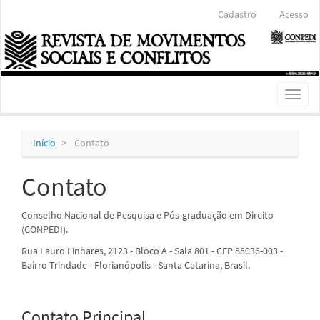
Navegação
Cadastro
Acesso
Principal
Conteúdo
principal
Barra
Lateral
Toggl
naviga
Início
Contato
Contato
Conselho Nacional de Pesquisa e Pós-graduação em Direito
(CONPEDI).
Rua Lauro Linhares, 2123 - Bloco A - Sala 801 - CEP 88036-003 -
Bairro Trindade - Florianópolis - Santa Catarina, Brasil.
Contato Principal