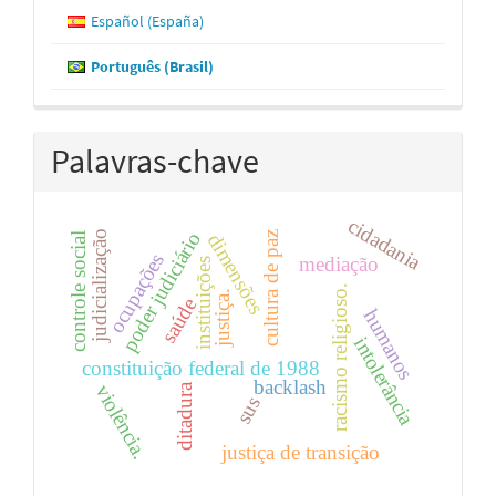
Español (España)
Português (Brasil)
Palavras-chave
cidadania
judicialização
poder judiciário
cultura de paz
dimensões
controle social
ocupações
mediação
instituições
racismo religioso.
justiça.
saúde
humanos
intolerância
constituição federal de 1988
backlash
violência.
ditadura
sus
justiça de transição