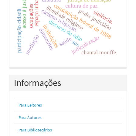
espaço urbano
acesso à justiça
constituição federal de 1988
cultura de paz
ocupações
liberdade religiosa
poder judiciário
racismo religioso.
violência.
participação cidadã
discurso de ódio
instituições
dimensões
mediação
judicialização
saúde
sus
chantal mouffe
Informações
Para Leitores
Para Autores
Para Bibliotecários