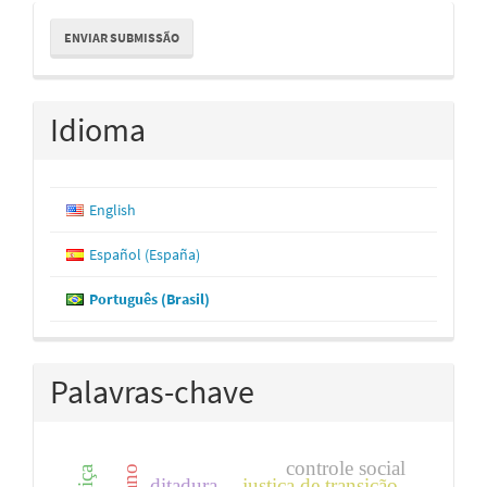
Enviar
ENVIAR SUBMISSÃO
Submissão
Idioma
English
Español (España)
Português (Brasil)
Palavras-chave
controle social
ditadura
justiça de transição