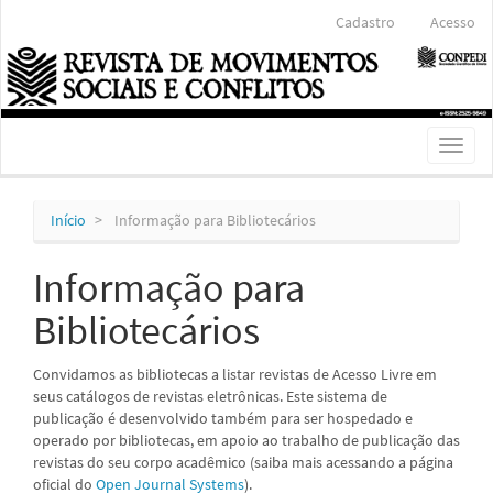
Navegação
Cadastro
Acesso
Principal
Conteúdo
principal
Barra
Lateral
Toggl
naviga
Início
Informação para Bibliotecários
Informação para
Bibliotecários
Convidamos as bibliotecas a listar revistas de Acesso Livre em
seus catálogos de revistas eletrônicas. Este sistema de
publicação é desenvolvido também para ser hospedado e
operado por bibliotecas, em apoio ao trabalho de publicação das
revistas do seu corpo acadêmico (saiba mais acessando a página
oficial do
Open Journal Systems
).