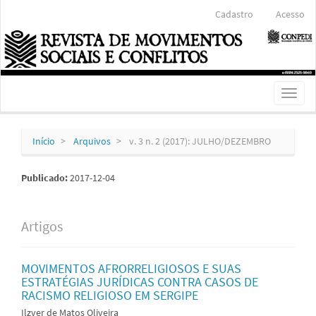
Navegação
Cadastro
Acesso
Principal
Conteúdo
principal
Barra
Lateral
Toggl
naviga
Início
Arquivos
v. 3 n. 2 (2017): JULHO/DEZEMBRO
Publicado:
2017-12-04
Artigos
MOVIMENTOS AFRORRELIGIOSOS E SUAS
ESTRATÉGIAS JURÍDICAS CONTRA CASOS DE
RACISMO RELIGIOSO EM SERGIPE
Ilzver de Matos Oliveira