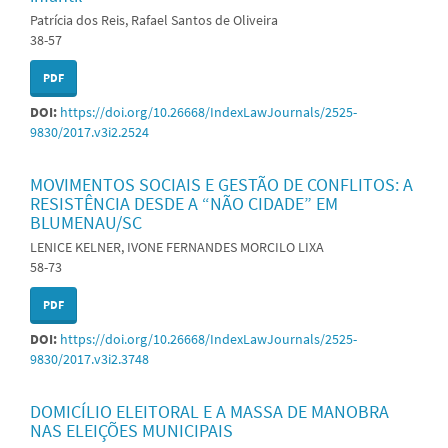
Patrícia dos Reis, Rafael Santos de Oliveira
38-57
PDF
DOI:
https://doi.org/10.26668/IndexLawJournals/2525-
9830/2017.v3i2.2524
MOVIMENTOS SOCIAIS E GESTÃO DE CONFLITOS: A
RESISTÊNCIA DESDE A “NÃO CIDADE” EM
BLUMENAU/SC
LENICE KELNER, IVONE FERNANDES MORCILO LIXA
58-73
PDF
DOI:
https://doi.org/10.26668/IndexLawJournals/2525-
9830/2017.v3i2.3748
DOMICÍLIO ELEITORAL E A MASSA DE MANOBRA
NAS ELEIÇÕES MUNICIPAIS