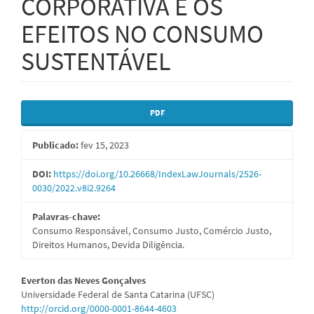
CORPORATIVA E OS
EFEITOS NO CONSUMO
SUSTENTÁVEL
Barra
PDF
lateral
Publicado:
fev 15, 2023
de
artigos
DOI:
https://doi.org/10.26668/IndexLawJournals/2526-
0030/2022.v8i2.9264
Palavras-chave:
Consumo Responsável, Consumo Justo, Comércio Justo,
Direitos Humanos, Devida Diligência.
Conteúdo
Everton das Neves Gonçalves
Universidade Federal de Santa Catarina (UFSC)
do
http://orcid.org/0000-0001-8644-4603