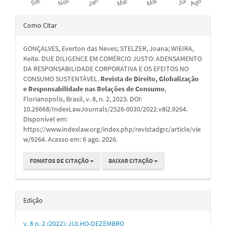
Detalhes
Como Citar
do
GONÇALVES, Everton das Neves; STELZER, Joana; WIEIRA,
artigo
Keite. DUE DILIGENCE EM COMÉRCIO JUSTO: ADENSAMENTO
DA RESPONSABILIDADE CORPORATIVA E OS EFEITOS NO
CONSUMO SUSTENTÁVEL.
Revista de Direito, Globalização
e Responsabilidade nas Relações de Consumo
,
Florianopolis, Brasil, v. 8, n. 2, 2023. DOI:
10.26668/IndexLawJournals/2526-0030/2022.v8i2.9264.
Disponível em:
https://www.indexlaw.org/index.php/revistadgrc/article/vie
w/9264. Acesso em: 6 ago. 2026.
FOMATOS DE CITAÇÃO
BAIXAR CITAÇÃO
Edição
v. 8 n. 2 (2022): JULHO-DEZEMBRO