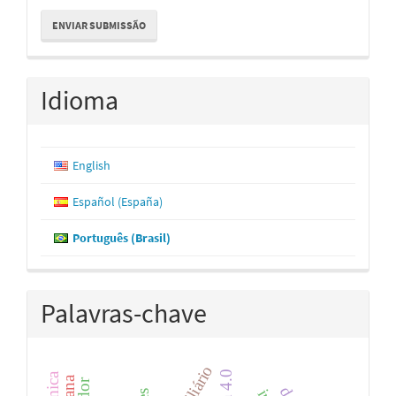
Enviar
ENVIAR SUBMISSÃO
Submissão
Idioma
English
Español (España)
Português (Brasil)
Palavras-chave