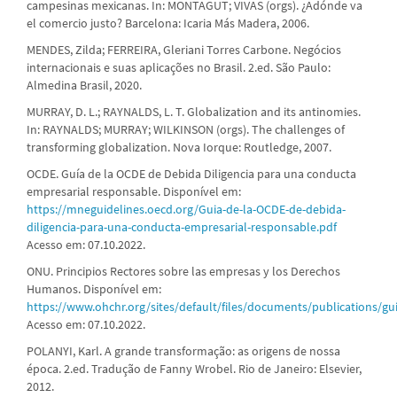
campesinas mexicanas. In: MONTAGUT; VIVAS (orgs). ¿Adónde va
el comercio justo? Barcelona: Icaria Más Madera, 2006.
MENDES, Zilda; FERREIRA, Gleriani Torres Carbone. Negócios
internacionais e suas aplicações no Brasil. 2.ed. São Paulo:
Almedina Brasil, 2020.
MURRAY, D. L.; RAYNALDS, L. T. Globalization and its antinomies.
In: RAYNALDS; MURRAY; WILKINSON (orgs). The challenges of
transforming globalization. Nova Iorque: Routledge, 2007.
OCDE. Guía de la OCDE de Debida Diligencia para una conducta
empresarial responsable. Disponível em:
https://mneguidelines.oecd.org/Guia-de-la-OCDE-de-debida-
diligencia-para-una-conducta-empresarial-responsable.pdf
Acesso em: 07.10.2022.
ONU. Principios Rectores sobre las empresas y los Derechos
Humanos. Disponível em:
https://www.ohchr.org/sites/default/files/documents/publications/gu
Acesso em: 07.10.2022.
POLANYI, Karl. A grande transformação: as origens de nossa
época. 2.ed. Tradução de Fanny Wrobel. Rio de Janeiro: Elsevier,
2012.