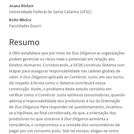
artigo
Joana Stelzer
Universidade Federal de Santa Catarina (UFSC)
principal
Keite Wieira
Faculdades Esucri.
Resumo
A ONU estabelece que por meio da
Due Diligence
as organizações
podem gerenciar os riscos reais e potenciais em relação aos
Direitos Humanos. Corroborando, a OCDE construiu Sistema com
etapas para assegurar responsabilidade nas cadeias globais de
valor. A
Due Diligence
aplicada ao Comércio Justo, em seu turno,
diz respeito à forma como o Sistema contribuirá nessa
construção. Assim, o problema deste estudo consistiu em
verificar como o Comércio Justo estimula consumidores, quando
adensa a responsabilidade dos produtores à luz da Orientação
de
Due Diligence
. Para responder tal questionamento, levantou-
se a hipótese, ao final corroborada, de que, a orientação dos
produtores no que concerne à
Due Diligence
aumenta a
consciência, o compromisso e a vontade dos consumidores de
pagar por um consumo justo. Sob tal escopo, elegeu-se como