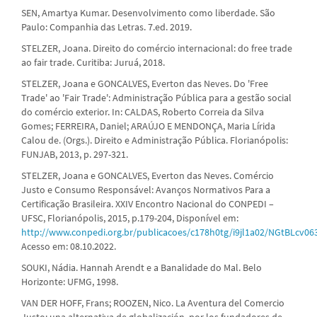
SEN, Amartya Kumar. Desenvolvimento como liberdade. São
Paulo: Companhia das Letras. 7.ed. 2019.
STELZER, Joana. Direito do comércio internacional: do free trade
ao fair trade. Curitiba: Juruá, 2018.
STELZER, Joana e GONCALVES, Everton das Neves. Do 'Free
Trade' ao 'Fair Trade': Administração Pública para a gestão social
do comércio exterior. In: CALDAS, Roberto Correia da Silva
Gomes; FERREIRA, Daniel; ARAÚJO E MENDONÇA, Maria Lírida
Calou de. (Orgs.). Direito e Administração Pública. Florianópolis:
FUNJAB, 2013, p. 297-321.
STELZER, Joana e GONCALVES, Everton das Neves. Comércio
Justo e Consumo Responsável: Avanços Normativos Para a
Certificação Brasileira. XXIV Encontro Nacional do CONPEDI –
UFSC, Florianópolis, 2015, p.179-204, Disponível em:
http://www.conpedi.org.br/publicacoes/c178h0tg/i9jl1a02/NGtBLcv06
Acesso em: 08.10.2022.
SOUKI, Nádia. Hannah Arendt e a Banalidade do Mal. Belo
Horizonte: UFMG, 1998.
VAN DER HOFF, Frans; ROOZEN, Nico. La Aventura del Comercio
Justo: una alternativa de globalización, por los fundadores de