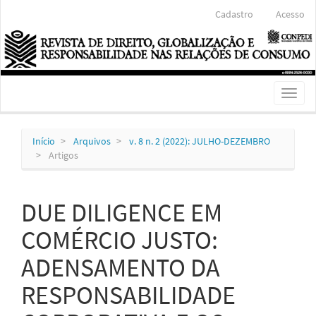
Navegação
Cadastro
Acesso
Principal
Conteúdo
principal
Barra
Lateral
Toggl
naviga
Início
Arquivos
v. 8 n. 2 (2022): JULHO-DEZEMBRO
Artigos
DUE DILIGENCE EM
COMÉRCIO JUSTO:
ADENSAMENTO DA
RESPONSABILIDADE