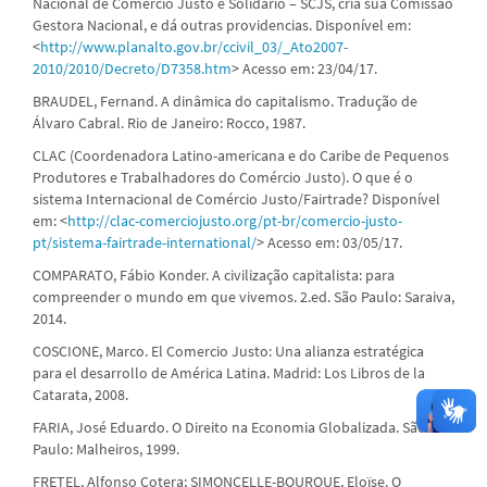
Nacional de Comércio Justo e Solidário – SCJS, cria sua Comissão
Gestora Nacional, e dá outras providencias. Disponível em:
<
http://www.planalto.gov.br/ccivil_03/_Ato2007-
2010/2010/Decreto/D7358.htm
> Acesso em: 23/04/17.
BRAUDEL, Fernand. A dinâmica do capitalismo. Tradução de
Álvaro Cabral. Rio de Janeiro: Rocco, 1987.
CLAC (Coordenadora Latino-americana e do Caribe de Pequenos
Produtores e Trabalhadores do Comércio Justo). O que é o
sistema Internacional de Comércio Justo/Fairtrade? Disponível
em: <
http://clac-comerciojusto.org/pt-br/comercio-justo-
pt/sistema-fairtrade-international/
> Acesso em: 03/05/17.
COMPARATO, Fábio Konder. A civilização capitalista: para
compreender o mundo em que vivemos. 2.ed. São Paulo: Saraiva,
2014.
COSCIONE, Marco. El Comercio Justo: Una alianza estratégica
para el desarrollo de América Latina. Madrid: Los Libros de la
Catarata, 2008.
FARIA, José Eduardo. O Direito na Economia Globalizada. São
Paulo: Malheiros, 1999.
FRETEL, Alfonso Cotera; SIMONCELLE-BOURQUE, Eloïse. O