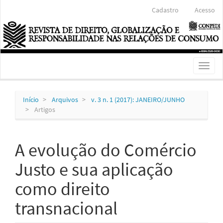
Navegação
Cadastro
Acesso
Principal
Conteúdo
principal
Barra
Lateral
Toggl
naviga
Início
Arquivos
v. 3 n. 1 (2017): JANEIRO/JUNHO
Artigos
A evolução do Comércio
Justo e sua aplicação
como direito
transnacional