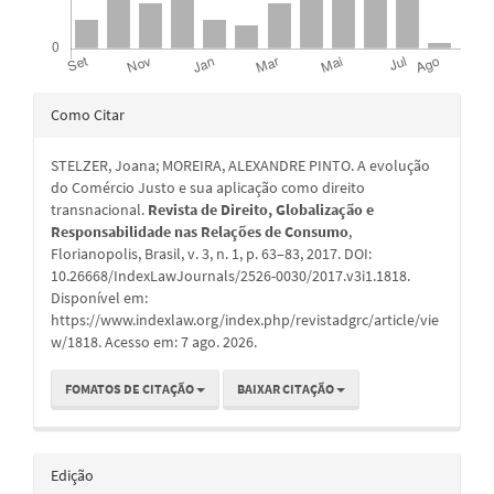
Detalhes
Como Citar
do
STELZER, Joana; MOREIRA, ALEXANDRE PINTO. A evolução
artigo
do Comércio Justo e sua aplicação como direito
transnacional.
Revista de Direito, Globalização e
Responsabilidade nas Relações de Consumo
,
Florianopolis, Brasil, v. 3, n. 1, p. 63–83, 2017. DOI:
10.26668/IndexLawJournals/2526-0030/2017.v3i1.1818.
Disponível em:
https://www.indexlaw.org/index.php/revistadgrc/article/vie
w/1818. Acesso em: 7 ago. 2026.
FOMATOS DE CITAÇÃO
BAIXAR CITAÇÃO
Edição