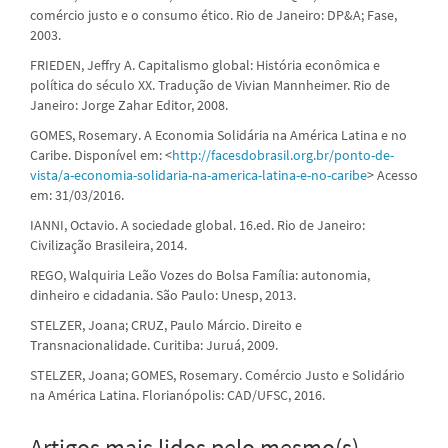
comércio justo e o consumo ético. Rio de Janeiro: DP&A; Fase,
2003.
FRIEDEN, Jeffry A. Capitalismo global: História econômica e
política do século XX. Tradução de Vivian Mannheimer. Rio de
Janeiro: Jorge Zahar Editor, 2008.
GOMES, Rosemary. A Economia Solidária na América Latina e no
Caribe. Disponível em: <
http://facesdobrasil.org.br/ponto-de-
vista/a-economia-solidaria-na-america-latina-e-no-caribe
> Acesso
em: 31/03/2016.
IANNI, Octavio. A sociedade global. 16.ed. Rio de Janeiro:
Civilização Brasileira, 2014.
REGO, Walquiria Leão Vozes do Bolsa Família: autonomia,
dinheiro e cidadania. São Paulo: Unesp, 2013.
STELZER, Joana; CRUZ, Paulo Márcio. Direito e
Transnacionalidade. Curitiba: Juruá, 2009.
STELZER, Joana; GOMES, Rosemary. Comércio Justo e Solidário
na América Latina. Florianópolis: CAD/UFSC, 2016.
Artigos mais lidos pelo mesmo(s)