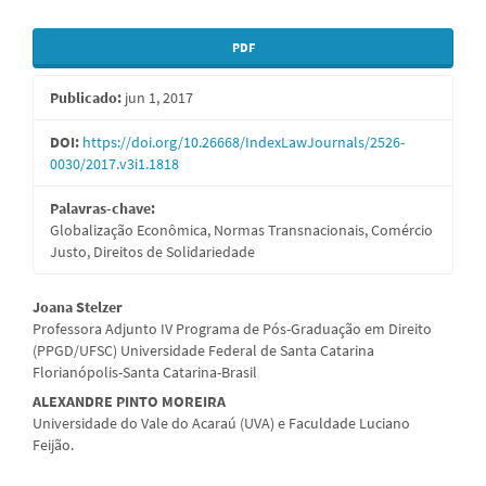
Barra
PDF
lateral
Publicado:
jun 1, 2017
de
artigos
DOI:
https://doi.org/10.26668/IndexLawJournals/2526-
0030/2017.v3i1.1818
Palavras-chave:
Globalização Econômica, Normas Transnacionais, Comércio
Justo, Direitos de Solidariedade
Conteúdo
Joana Stelzer
Professora Adjunto IV Programa de Pós-Graduação em Direito
do
(PPGD/UFSC) Universidade Federal de Santa Catarina
Florianópolis-Santa Catarina-Brasil
artigo
ALEXANDRE PINTO MOREIRA
principal
Universidade do Vale do Acaraú (UVA) e Faculdade Luciano
Feijão.