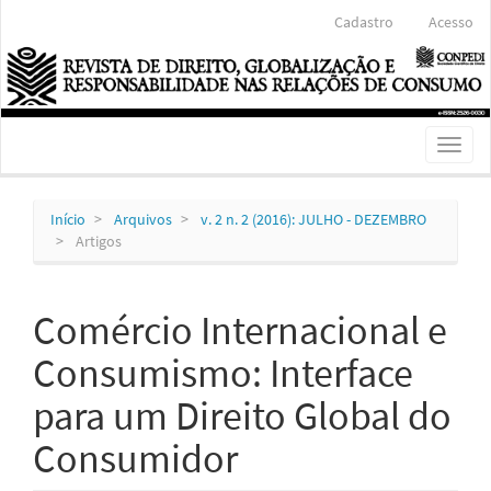
Navegação
Cadastro
Acesso
Principal
Conteúdo
principal
Barra
Lateral
Toggl
naviga
Início
Arquivos
v. 2 n. 2 (2016): JULHO - DEZEMBRO
Artigos
Comércio Internacional e
Consumismo: Interface
para um Direito Global do
Consumidor