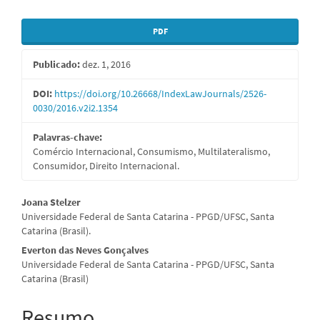
Barra
PDF
lateral
Publicado:
dez. 1, 2016
de
artigos
DOI:
https://doi.org/10.26668/IndexLawJournals/2526-
0030/2016.v2i2.1354
Palavras-chave:
Comércio Internacional, Consumismo, Multilateralismo,
Consumidor, Direito Internacional.
Conteúdo
Joana Stelzer
Universidade Federal de Santa Catarina - PPGD/UFSC, Santa
do
Catarina (Brasil).
artigo
Everton das Neves Gonçalves
Universidade Federal de Santa Catarina - PPGD/UFSC, Santa
principal
Catarina (Brasil)
Resumo