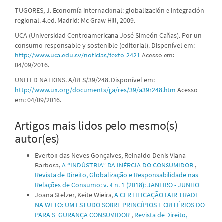
TUGORES, J. Economía internacional: globalización e integración
regional. 4.ed. Madrid: Mc Graw Hill, 2009.
UCA (Universidad Centroamericana José Simeón Cañas). Por un
consumo responsable y sostenible (editorial). Disponível em:
http://www.uca.edu.sv/noticias/texto-2421
Acesso em:
04/09/2016.
UNITED NATIONS. A/RES/39/248. Disponível em:
http://www.un.org/documents/ga/res/39/a39r248.htm
Acesso
em: 04/09/2016.
Artigos mais lidos pelo mesmo(s)
autor(es)
Everton das Neves Gonçalves, Reinaldo Denis Viana
Barbosa,
A “INDÚSTRIA” DA INÉRCIA DO CONSUMIDOR
,
Revista de Direito, Globalização e Responsabilidade nas
Relações de Consumo: v. 4 n. 1 (2018): JANEIRO - JUNHO
Joana Stelzer, Keite Wieira,
A CERTIFICAÇÃO FAIR TRADE
NA WFTO: UM ESTUDO SOBRE PRINCÍPIOS E CRITÉRIOS DO
PARA SEGURANÇA CONSUMIDOR
,
Revista de Direito,