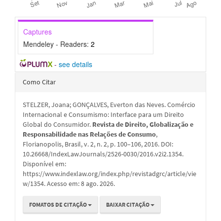
Captures
Mendeley - Readers:
2
-
see details
Detalhes
Como Citar
do
STELZER, Joana; GONÇALVES, Everton das Neves. Comércio
artigo
Internacional e Consumismo: Interface para um Direito
Global do Consumidor.
Revista de Direito, Globalização e
Responsabilidade nas Relações de Consumo
,
Florianopolis, Brasil, v. 2, n. 2, p. 100–106, 2016. DOI:
10.26668/IndexLawJournals/2526-0030/2016.v2i2.1354.
Disponível em:
https://www.indexlaw.org/index.php/revistadgrc/article/vie
w/1354. Acesso em: 8 ago. 2026.
FOMATOS DE CITAÇÃO
BAIXAR CITAÇÃO