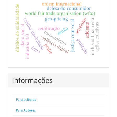
ordem internacional
direitos de solidariedade
defesa do consumidor
world fair trade organization (wfto)
geo-pricing
astreintes
crédito imobiliário
inclusão financeira
justiça comercial
ações coletivas
acidente
dano social
multa
certificação
consumismo
indústria 4.0
violência digital
proteção.
poder
falha
Informações
Para Leitores
Para Autores