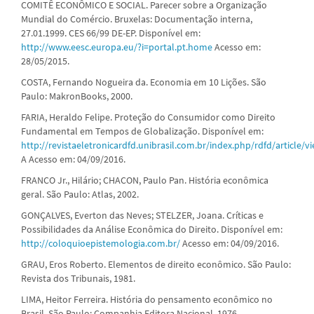
COMITÊ ECONÔMICO E SOCIAL. Parecer sobre a Organização
Mundial do Comércio. Bruxelas: Documentação interna,
27.01.1999. CES 66/99 DE-EP. Disponível em:
http://www.eesc.europa.eu/?i=portal.pt.home
Acesso em:
28/05/2015.
COSTA, Fernando Nogueira da. Economia em 10 Lições. São
Paulo: MakronBooks, 2000.
FARIA, Heraldo Felipe. Proteção do Consumidor como Direito
Fundamental em Tempos de Globalização. Disponível em:
http://revistaeletronicardfd.unibrasil.com.br/index.php/rdfd/article/v
A Acesso em: 04/09/2016.
FRANCO Jr., Hilário; CHACON, Paulo Pan. História econômica
geral. São Paulo: Atlas, 2002.
GONÇALVES, Everton das Neves; STELZER, Joana. Críticas e
Possibilidades da Análise Econômica do Direito. Disponível em:
http://coloquioepistemologia.com.br/
Acesso em: 04/09/2016.
GRAU, Eros Roberto. Elementos de direito econômico. São Paulo:
Revista dos Tribunais, 1981.
LIMA, Heitor Ferreira. História do pensamento econômico no
Brasil. São Paulo: Companhia Editora Nacional, 1976.