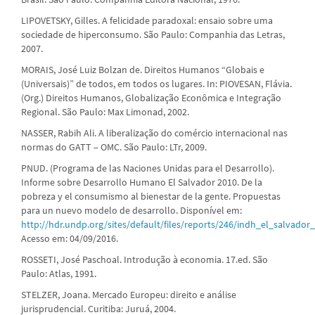
LIPOVETSKY, Gilles. A felicidade paradoxal: ensaio sobre uma
sociedade de hiperconsumo. São Paulo: Companhia das Letras,
2007.
MORAIS, José Luiz Bolzan de. Direitos Humanos “Globais e
(Universais)” de todos, em todos os lugares. In: PIOVESAN, Flávia.
(Org.) Direitos Humanos, Globalização Econômica e Integração
Regional. São Paulo: Max Limonad, 2002.
NASSER, Rabih Ali. A liberalização do comércio internacional nas
normas do GATT – OMC. São Paulo: LTr, 2009.
PNUD. (Programa de las Naciones Unidas para el Desarrollo).
Informe sobre Desarrollo Humano El Salvador 2010. De la
pobreza y el consumismo al bienestar de la gente. Propuestas
para un nuevo modelo de desarrollo. Disponível em:
http://hdr.undp.org/sites/default/files/reports/246/indh_el_salvador
Acesso em: 04/09/2016.
ROSSETI, José Paschoal. Introdução à economia. 17.ed. São
Paulo: Atlas, 1991.
STELZER, Joana. Mercado Europeu: direito e análise
jurisprudencial. Curitiba: Juruá, 2004.