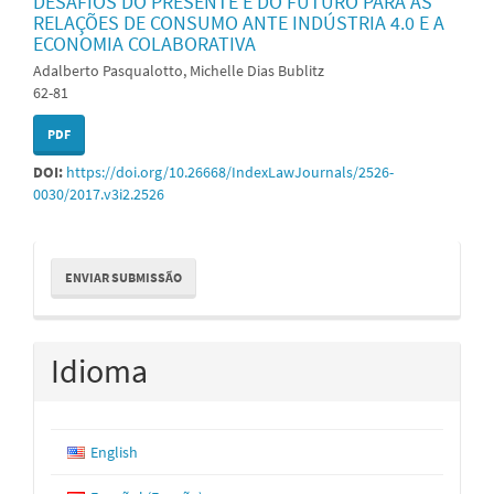
DESAFIOS DO PRESENTE E DO FUTURO PARA AS
RELAÇÕES DE CONSUMO ANTE INDÚSTRIA 4.0 E A
ECONOMIA COLABORATIVA
Adalberto Pasqualotto, Michelle Dias Bublitz
62-81
PDF
DOI:
https://doi.org/10.26668/IndexLawJournals/2526-
0030/2017.v3i2.2526
Enviar
ENVIAR SUBMISSÃO
Submissão
Idioma
English