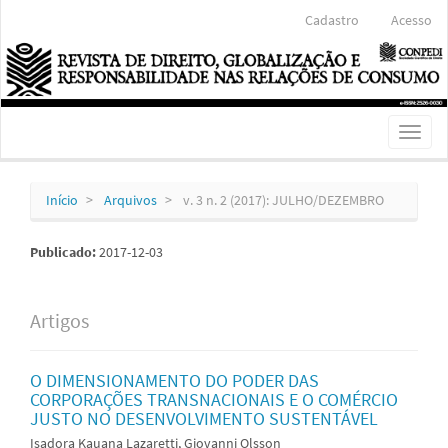
Navegação
Cadastro
Acesso
Principal
Conteúdo
principal
Barra
Lateral
Toggl
naviga
Início
Arquivos
v. 3 n. 2 (2017): JULHO/DEZEMBRO
Publicado:
2017-12-03
Artigos
O DIMENSIONAMENTO DO PODER DAS
CORPORAÇÕES TRANSNACIONAIS E O COMÉRCIO
JUSTO NO DESENVOLVIMENTO SUSTENTÁVEL
Isadora Kauana Lazaretti, Giovanni Olsson