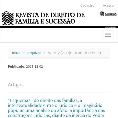
Navegação
Cadastro
Acesso
Principal
Conteúdo
principal
Barra
Lateral
Toggl
naviga
Início
Arquivos
v. 3 n. 2 (2017): JULHO-DEZEMBRO
Publicado:
2017-12-02
Artigos
“Esquemas” do direito das famílias, a
intertextualidade entre o jurídico e o imaginário
popular, uma análise do afeto: a importância das
construções jurídicas, diante da inércia do Poder