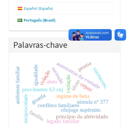
Español (España)
Português (Brasil)
Palavras-chave
pessoa
autonomia da vontade
igualdade
sucessão
ambiente familiar
sucessores.
colação
violação
idoso
afeto
cejusc
provimento 63 cnj
guarda
regime de bens
reciprocidade
súmula nº 377
conflitos familiares
cônjuge supérstite.
família.
princípio da afetividade.
legado familiar