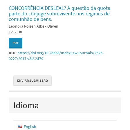
CONCORRÊNCIA DESLEAL? A questão da quota
parte do cônjuge sobrevivente nos regimes de
comunhão de bens.
Leonora Roizen Albek Oliven
121-138
PDF
DOI:
https://doi.org/10.26668/IndexLawJournals/2526-
0227/2017.v3i2.2479
Enviar
ENVIAR SUBMISSÃO
Submissão
Idioma
English