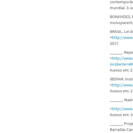
contemporâne
mundial. 3. 
BONAVIDES, P
monoparentai
BRASIL. Lei d
<
http://www.
2017.
______. Repe
<
http://www.
incidente=
Acesso em: 27
IBDFAM. Insti
<
http://www
Acesso em: 1
______. Madr
<
http://www
Acesso em: 1
______. Proje
Barradas Carn