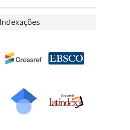
Indexações