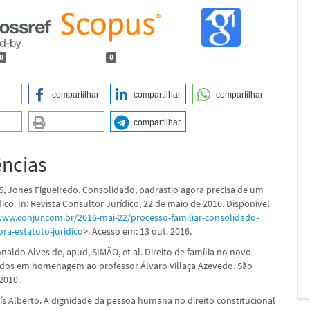
0
0
compartilhar
compartilhar
compartilhar
compartilhar
ências
S, Jones Figueiredo. Consolidado, padrastio agora precisa de um
dico. In: Revista Consultor Jurídico, 22 de maio de 2016. Disponível
www.conjur.com.br/2016-mai-22/processo-familiar-consolidado-
ora-estatuto-juridico
>. Acesso em: 13 out. 2016.
aldo Alves de, apud, SIMÃO, et al. Direito de família no novo
udos em homenagem ao professor Álvaro Villaça Azevedo. São
 2010.
s Alberto. A dignidade da pessoa humana no direito constitucional