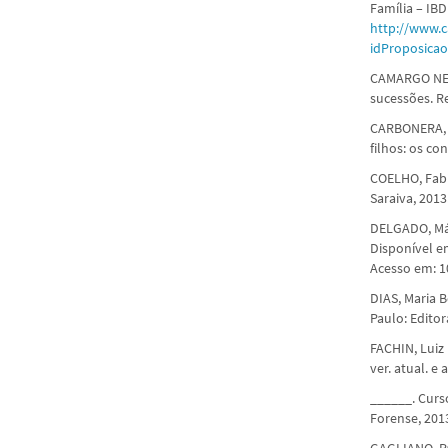
Família – IBD
http://www.
idProposica
CAMARGO NETO
sucessões. Re
CARBONERA, S
filhos: os co
COELHO, Fabio
Saraiva, 2013
DELGADO, Mári
Disponível e
Acesso em: 10
DIAS, Maria B
Paulo: Editor
FACHIN, Luiz 
ver. atual. e
______. Curso
Forense, 201
GAGLIANO, Pab