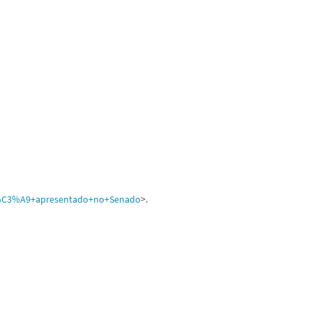
s+%C3%A9+apresentado+no+Senado
>.