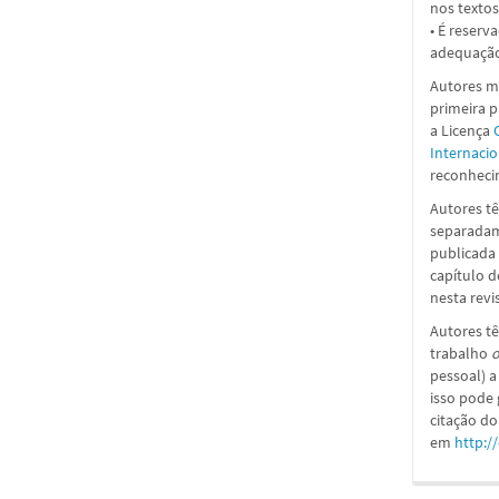
nos textos
• É reserv
adequação
Autores ma
primeira 
a
Licença
Internacio
reconhecim
Autores tê
separadame
publicada 
capítulo d
nesta revi
Autores tê
trabalho
o
pessoal) a
isso pode
citação do
em
http:/