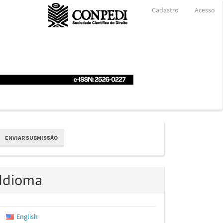
Cadastro
Acesso
nviar
ENVIAR SUBMISSÃO
ubmissão
Idioma
English