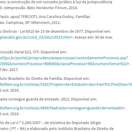
o: a construção de um conceito jurídico à luz da jurisprudência
ed. reimpressão. Belo Horizonte: Fórum, 2014.
aulo. apud TERCIOTI, Ana Carolina Godoy. Famílias
s. Campinas, SP: Milennium, 2011.
o Divórcio - Lei 6515 de 15 de dezembro de 1977. Disponível em:
planalto.gov.br/ccivil_03/leis/L6515.htm
>. Acesso em: 30 de mar.
rcussão Geral 622, STF. Disponível em:
stf.jus.br/portal/jurisprudenciarepercussao/verAndamentoProcesso.asp?
4803092&numeroProcesso=898060&classeProcesso=RE&numeroTema=622
>.
.fev. 2017.
tuto Brasileiro do Direito de Família. Disponível em:
.ibdfam.org.br/noticias/5182/Projeto+de+Estatuto+das+Fam%C3%ADlia
2 out. 2016.
asta consegue guarda de enteado. 2012. Disponível em:
.ibdfam.org.br/noticias/4849/Madrasta+consegue+guarda+de+enteado
>.
6 out. 2016.
to de Lei n º 2.285/2007 – de iniciativa do Deputado Sérgio
eiro ( PT – BA) e elaborado pelo Instituto Brasileiro de Direito de