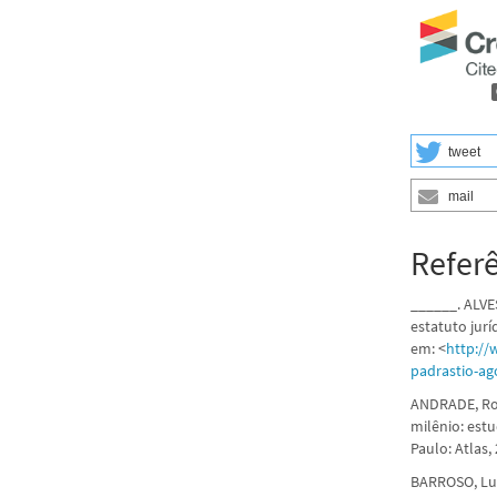
tweet
mail
Refer
______. ALVE
estatuto jurí
em: <
http://
padrastio-ag
ANDRADE, Ron
milênio: est
Paulo: Atlas,
BARROSO, Luí