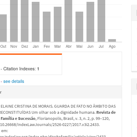
- Citation Indexes:
1
-
see details
hes
r
 ELAINE CRISTINA DE MORAIS. GUARDA DE FATO NO ÂMBITO DAS
RECONSTITUÍDAS Um olhar sob a dignidade humana.
Revista de
 Família e Sucessão
, Florianopolis, Brasil, v. 3, n. 2, p. 99–120,
: 10.26668/IndexLawJournals/2526-0227/2017.v3i2.2433.
l em:
w.indexlaw.org/index.php/direitofamilia/article/view/2433.