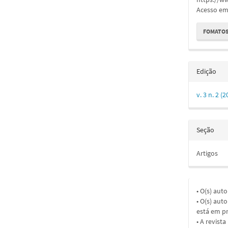
Acesso em:
FOMATOS
Edição
v. 3 n. 2
Seção
Artigos
• O(s) aut
• O(s) aut
está em pr
• A revist