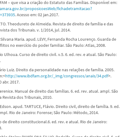
FAM – que visa a criação do Estatuto das Famílias. Disponível em:
camara.gov.br/proposicoesWeb/fichadetramitacao?
o=373935
. Acesso em: 02 jan.2017.
. Theodureto de Almeida. Revista de direito de família e das
vista dos Tribunais. v. 1/2014, jul. 2014.
ilvana Maria. apud. LEVY, Fernanda Rocha Lourenço. Guarda de
nflitos no exercício do poder familiar. São Paulo: Atlas, 2008.
 Ulhoua. Curso de direito civil. v.5. 6. ed. rev. e atual. São Paulo:
.
o Luiz. Direito da personalidade nas relações de família. 2005.
m:<
http://www.ibdfam.org.br/_img/congressos/anais/34.pdf
>.
 abr. 2017.
erenice. Manual de direito das famílias. 6. ed. rev. atual. ampl. São
a Revista dos Tribunais, 2010.
Edson. apud. TARTUCE, Flávio. Direito civil, direito de família. 9. ed.
 ampl. Rio de Janeiro: Forense; São Paulo: Método, 2014.
 de direito constitucional.6. ed. rev. e atual. Rio de Janeiro:
3.
lo Stolze; PAMPLONA FILHO, Rodolfo. Curso de direito civil. 6. ed.