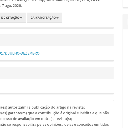
 7 ago. 2026.
 DE CITAÇÃO
BAIXAR CITAÇÃO
 (2017): JULHO-DEZEMBRO
or(es) autoriza(m) a publicação do artigo na revista;
or(es) garante(m) que a contribuição é original e inédita e que não
ocesso de avaliação em outra(s) revista(s);
a não se responsabiliza pelas opiniões, ideias e conceitos emitidos