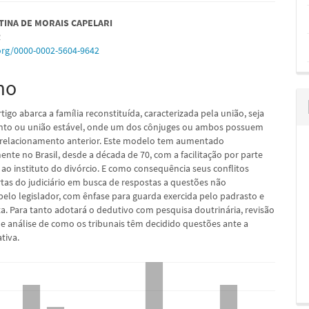
údo
STINA DE MORAIS CAPELARI
R
.org/0000-0002-5604-9642
mo
pal
tigo abarca a família reconstituída, caracterizada pela união, seja
nto ou união estável, onde um dos cônjuges ou ambos possuem
 relacionamento anterior. Este modelo tem aumentado
nte no Brasil, desde a década de 70, com a facilitação por parte
 ao instituto do divórcio. E como consequência seus conflitos
tas do judiciário em busca de respostas a questões não
pelo legislador, com ênfase para guarda exercida pelo padrasto e
a. Para tanto adotará o dedutivo com pesquisa doutrinária, revisão
, e análise de como os tribunais têm decidido questões ante a
ativa.