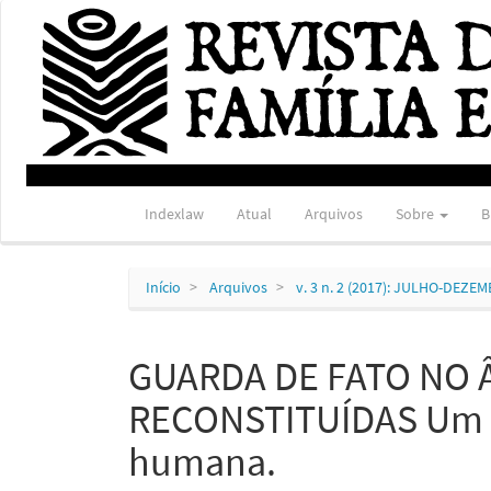
Navegação
Principal
Conteúdo
principal
Barra
Lateral
Indexlaw
Atual
Arquivos
Sobre
B
Início
Arquivos
v. 3 n. 2 (2017): JULHO-DEZE
GUARDA DE FATO NO 
RECONSTITUÍDAS Um o
humana.