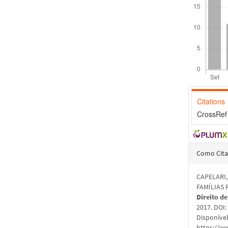
Citations
CrossRef 
Detal
Como Cita
do
CAPELARI,
artigo
FAMÍLIAS 
Direito de
2017. DOI
Disponíve
https://ww