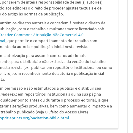
, por serem de inteira responsabilidade de seu(s) autor(es);
ado aos editores o direito de proceder ajustes textuais e de
 do artigo às normas da publicação.
ntêm os direitos autorais e concedem à revista o direito de
publicação, com o trabalho simultaneamente licenciado sob
Creative Commons Atribuição-NãoComercial 4.0
nal
,
que permite o compartilhamento do trabalho com
ento da autoria e publicação inicial nesta revista.
m autorização para assumir contratos adicionais
nte, para distribuição não exclusiva da versão do trabalho
nesta revista (ex.: publicar em repositório institucional ou como
e livro), com reconhecimento de autoria e publicação inicial
sta.
m permissão e são estimulados a publicar e distribuir seu
nline
(ex.: em repositórios institucionais ou na sua página
 qualquer ponto antes ou durante o processo editorial, já que
 gerar alterações produtivas, bem como aumentar o impacto e a
 trabalho publicado (Veja O Efeito do Acesso Livre)
/opcit.eprints.org/oacitation-biblio.html