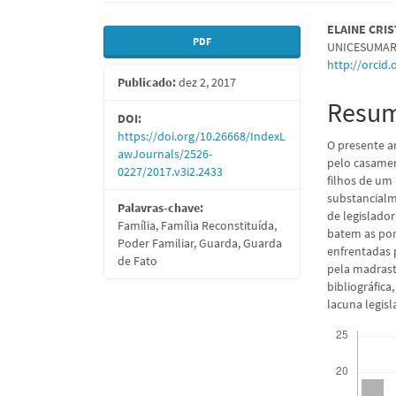
Barra
Conte
ELAINE CRI
PDF
UNICESUMA
lateral
do
http://orcid
Publicado:
dez 2, 2017
de
artigo
Resu
artigos
princi
DOI:
https://doi.org/10.26668/IndexL
O presente ar
awJournals/2526-
pelo casame
0227/2017.v3i2.2433
filhos de um
substancialme
Palavras-chave:
de legislador
Família, Família Reconstituída,
batem as por
Poder Familiar, Guarda, Guarda
enfrentadas 
de Fato
pela madrast
bibliográfica
lacuna legisl
Downloads