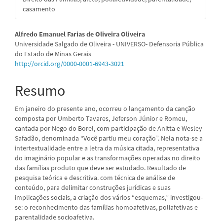
casamento
Conteúdo
Alfredo Emanuel Farias de Oliveira Oliveira
Universidade Salgado de Oliveira - UNIVERSO- Defensoria Pública
do
do Estado de Minas Gerais
http://orcid.org/0000-0001-6943-3021
artigo
principal
Resumo
Em janeiro do presente ano, ocorreu o lançamento da canção
composta por Umberto Tavares, Jeferson Júnior e Romeu,
cantada por Nego do Borel, com participação de Anitta e Wesley
Safadão, denominada “Você partiu meu coração”. Nela nota-se a
intertextualidade entre a letra da música citada, representativa
do imaginário popular e as transformações operadas no direito
das famílias produto que deve ser estudado. Resultado de
pesquisa teórica e descritiva. com técnica de análise de
conteúdo, para delimitar construções jurídicas e suas
implicações sociais, a criação dos vários “esquemas,” investigou-
se: o reconhecimento das famílias homoafetivas, poliafetivas e
parentalidade socioafetiva.