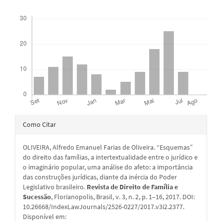
Downloads
Detalhes
Como Citar
do
OLIVEIRA, Alfredo Emanuel Farias de Oliveira. “Esquemas”
artigo
do direito das famílias, a intertextualidade entre o jurídico e
o imaginário popular, uma análise do afeto: a importância
das construções jurídicas, diante da inércia do Poder
Legislativo brasileiro.
Revista de Direito de Família e
Sucessão
, Florianopolis, Brasil, v. 3, n. 2, p. 1–16, 2017. DOI:
10.26668/IndexLawJournals/2526-0227/2017.v3i2.2377.
Disponível em: