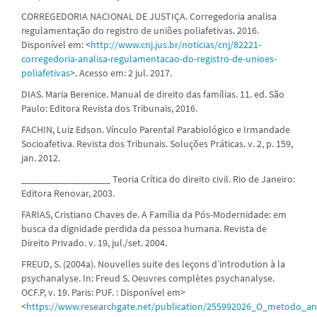
CORREGEDORIA NACIONAL DE JUSTIÇA. Corregedoria analisa
regulamentação do registro de uniões poliafetivas. 2016.
Disponível em: <
http://www.cnj.jus.br/noticias/cnj/82221-
corregedoria-analisa-regulamentacao-do-registro-de-unioes-
poliafetivas
>. Acesso em: 2 jul. 2017.
DIAS. Maria Berenice. Manual de direito das famílias. 11. ed. São
Paulo: Editora Revista dos Tribunais, 2016.
FACHIN, Luiz Edson. Vínculo Parental Parabiológico e Irmandade
Socioafetiva. Revista dos Tribunais. Soluções Práticas. v. 2, p. 159,
jan. 2012.
__________________ Teoria Crítica do direito civil. Rio de Janeiro:
Editora Renovar, 2003.
FARIAS, Cristiano Chaves de. A Família da Pós-Modernidade: em
busca da dignidade perdida da pessoa humana. Revista de
Direito Privado. v. 19, jul./set. 2004.
FREUD, S. (2004a). Nouvelles suite des leçons d’introdution à la
psychanalyse. In: Freud S. Oeuvres complètes psychanalyse.
OCF.P, v. 19. Paris: PUF. : Disponível em>
<
https://www.researchgate.net/publication/255992026_O_metodo_a