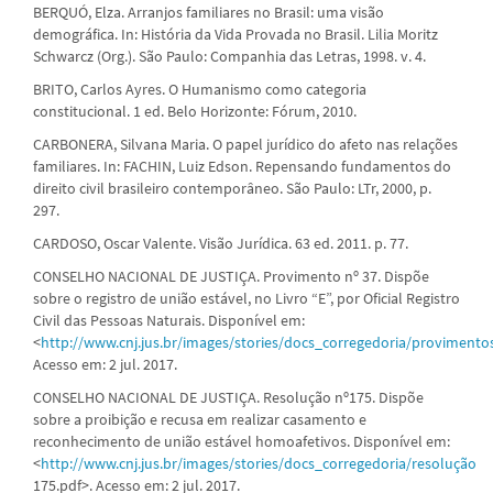
BERQUÓ, Elza. Arranjos familiares no Brasil: uma visão
demográfica. In: História da Vida Provada no Brasil. Lilia Moritz
Schwarcz (Org.). São Paulo: Companhia das Letras, 1998. v. 4.
BRITO, Carlos Ayres. O Humanismo como categoria
constitucional. 1 ed. Belo Horizonte: Fórum, 2010.
CARBONERA, Silvana Maria. O papel jurídico do afeto nas relações
familiares. In: FACHIN, Luiz Edson. Repensando fundamentos do
direito civil brasileiro contemporâneo. São Paulo: LTr, 2000, p.
297.
CARDOSO, Oscar Valente. Visão Jurídica. 63 ed. 2011. p. 77.
CONSELHO NACIONAL DE JUSTIÇA. Provimento nº 37. Dispõe
sobre o registro de união estável, no Livro “E”, por Oficial Registro
Civil das Pessoas Naturais. Disponível em:
<
http://www.cnj.jus.br/images/stories/docs_corregedoria/proviment
Acesso em: 2 jul. 2017.
CONSELHO NACIONAL DE JUSTIÇA. Resolução nº175. Dispõe
sobre a proibição e recusa em realizar casamento e
reconhecimento de união estável homoafetivos. Disponível em:
<
http://www.cnj.jus.br/images/stories/docs_corregedoria/resolução
175.pdf>. Acesso em: 2 jul. 2017.