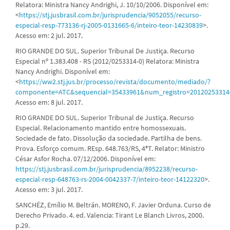
Relatora: Ministra Nancy Andrighi, J. 10/10/2006. Disponível em:
<
https://stj.jusbrasil.com.br/jurisprudencia/9052055/recurso-
especial-resp-773136-rj-2005-0131665-6/inteiro-teor-14230839
>.
Acesso em: 2 jul. 2017.
RIO GRANDE DO SUL. Superior Tribunal De Justiça. Recurso
Especial nº 1.383.408 - RS (2012/0253314-0) Relatora: Ministra
Nancy Andrighi. Disponível em:
<
https://ww2.stj.jus.br/processo/revista/documento/mediado/?
componente=ATC&sequencial=35433961&num_registro=2012025331
Acesso em: 8 jul. 2017.
RIO GRANDE DO SUL. Superior Tribunal de Justiça. Recurso
Especial. Relacionamento mantido entre homossexuais.
Sociedade de fato. Dissolução da sociedade. Partilha de bens.
Prova. Esforço comum. REsp. 648.763/RS, 4ªT. Relator: Ministro
César Asfor Rocha. 07/12/2006. Disponível em:
https://stj.jusbrasil.com.br/jurisprudencia/8952238/recurso-
especial-resp-648763-rs-2004-0042337-7/inteiro-teor-14122320
>.
Acesso em: 3 jul. 2017.
SANCHÉZ, Emílio M. Beltrán. MORENO, F. Javier Orduna. Curso de
Derecho Privado. 4. ed. Valencia: Tirant Le Blanch Livros, 2000.
p.29.