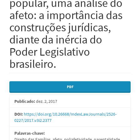
popular, uma análise do
afeto: a importância das
construções jurídicas,
diante da inércia do
Poder Legislativo
brasileiro.
Barra
PDF
lateral
Publicado:
dez. 2, 2017
de
artigos
DOI:
https://doi.org/10.26668/IndexLawJournals/2526-
0227/2017.v3i2.2377
Palavras-chave:
Direito das Famílias, afeto, poliafetividade, parentalidade,