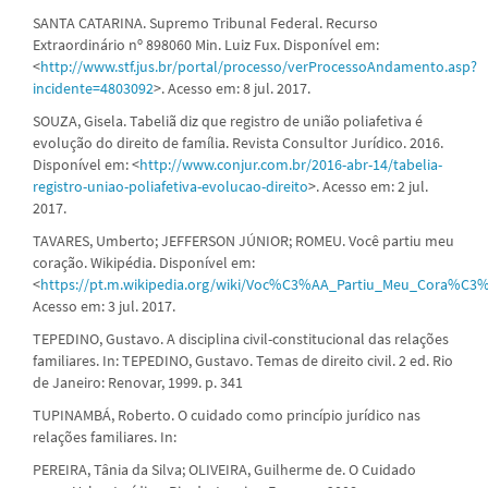
SANTA CATARINA. Supremo Tribunal Federal. Recurso
Extraordinário nº 898060 Min. Luiz Fux. Disponível em:
<
http://www.stf.jus.br/portal/processo/verProcessoAndamento.asp?
incidente=4803092
>. Acesso em: 8 jul. 2017.
SOUZA, Gisela. Tabeliã diz que registro de união poliafetiva é
evolução do direito de família. Revista Consultor Jurídico. 2016.
Disponível em: <
http://www.conjur.com.br/2016-abr-14/tabelia-
registro-uniao-poliafetiva-evolucao-direito
>. Acesso em: 2 jul.
2017.
TAVARES, Umberto; JEFFERSON JÚNIOR; ROMEU. Você partiu meu
coração. Wikipédia. Disponível em:
<
https://pt.m.wikipedia.org/wiki/Voc%C3%AA_Partiu_Meu_Cora%
Acesso em: 3 jul. 2017.
TEPEDINO, Gustavo. A disciplina civil-constitucional das relações
familiares. In: TEPEDINO, Gustavo. Temas de direito civil. 2 ed. Rio
de Janeiro: Renovar, 1999. p. 341
TUPINAMBÁ, Roberto. O cuidado como princípio jurídico nas
relações familiares. In:
PEREIRA, Tânia da Silva; OLIVEIRA, Guilherme de. O Cuidado