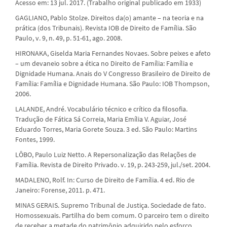
Acesso em: 13 jul. 2017. (Trabalho original publicado em 1933)
GAGLIANO, Pablo Stolze. Direitos da(o) amante – na teoria e na
prática (dos Tribunais). Revista IOB de Direito de Família. São
Paulo, v. 9, n. 49, p. 51-61, ago. 2008.
HIRONAKA, Giselda Maria Fernandes Novaes. Sobre peixes e afeto
– um devaneio sobre a ética no Direito de Família: Família e
Dignidade Humana. Anais do V Congresso Brasileiro de Direito de
Família: Família e Dignidade Humana. São Paulo: IOB Thompson,
2006.
LALANDE, André. Vocabulário técnico e crítico da filosofia.
Tradução de Fática Sá Correia, Maria Emília V. Aguiar, José
Eduardo Torres, Maria Gorete Souza. 3 ed. São Paulo: Martins
Fontes, 1999.
LÔBO, Paulo Luiz Netto. A Repersonalização das Relações de
Família. Revista de Direito Privado. v. 19, p. 243-259, jul./set. 2004.
MADALENO, Rolf. In: Curso de Direito de Família. 4 ed. Rio de
Janeiro: Forense, 2011. p. 471.
MINAS GERAIS. Supremo Tribunal de Justiça. Sociedade de fato.
Homossexuais. Partilha do bem comum. O parceiro tem o direito
de receber a metade do patrimônio adquirido pelo esforço