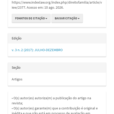
https://www.indexlaw.org/index.php/direitofamilia/article/v
iew/2377. Acesso em: 10 ago. 2026.
FOMATOS DE CITAÇÃO
BAIXAR CITAÇÃO
Edição
v. 3 n. 2 (2017): JULHO-DEZEMBRO
Seção
Artigos
• O(s) autor(es) autoriza(m) a publicação do artigo na
revista;
• O(s) autor(es) garante(m) que a contribuição é original e
inédita e que não está em processo de avaliação em