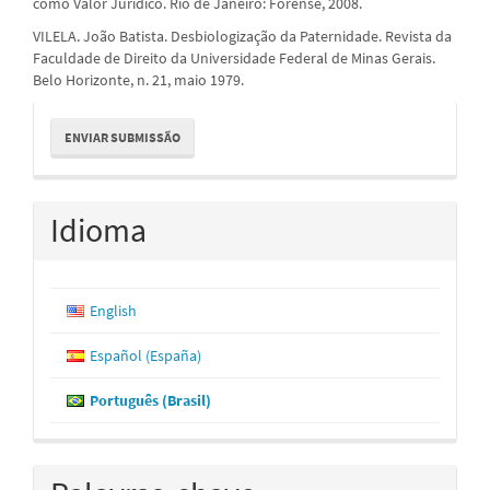
como Valor Jurídico. Rio de Janeiro: Forense, 2008.
VILELA. João Batista. Desbiologização da Paternidade. Revista da
Faculdade de Direito da Universidade Federal de Minas Gerais.
Belo Horizonte, n. 21, maio 1979.
Enviar
ENVIAR SUBMISSÃO
Submissão
Idioma
English
Español (España)
Português (Brasil)