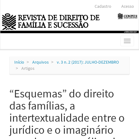
Navegação
Cadastro
Acesso
Principal
Conteúdo
principal
Barra
Lateral
Toggl
naviga
Início
Arquivos
v. 3 n. 2 (2017): JULHO-DEZEMBRO
Artigos
“Esquemas” do direito
das famílias, a
intertextualidade entre o
jurídico e o imaginário