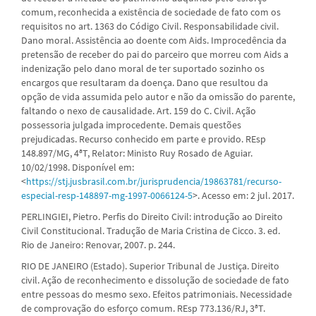
comum, reconhecida a existência de sociedade de fato com os
requisitos no art. 1363 do Código Civil. Responsabilidade civil.
Dano moral. Assistência ao doente com Aids. Improcedência da
pretensão de receber do pai do parceiro que morreu com Aids a
indenização pelo dano moral de ter suportado sozinho os
encargos que resultaram da doença. Dano que resultou da
opção de vida assumida pelo autor e não da omissão do parente,
faltando o nexo de causalidade. Art. 159 do C. Civil. Ação
possessoria julgada improcedente. Demais questões
prejudicadas. Recurso conhecido em parte e provido. REsp
148.897/MG, 4ªT, Relator: Ministo Ruy Rosado de Aguiar.
10/02/1998. Disponível em:
<
https://stj.jusbrasil.com.br/jurisprudencia/19863781/recurso-
especial-resp-148897-mg-1997-0066124-5
>. Acesso em: 2 jul. 2017.
PERLINGIEI, Pietro. Perfis do Direito Civil: introdução ao Direito
Civil Constitucional. Tradução de Maria Cristina de Cicco. 3. ed.
Rio de Janeiro: Renovar, 2007. p. 244.
RIO DE JANEIRO (Estado). Superior Tribunal de Justiça. Direito
civil. Ação de reconhecimento e dissolução de sociedade de fato
entre pessoas do mesmo sexo. Efeitos patrimoniais. Necessidade
de comprovação do esforço comum. REsp 773.136/RJ, 3ªT.