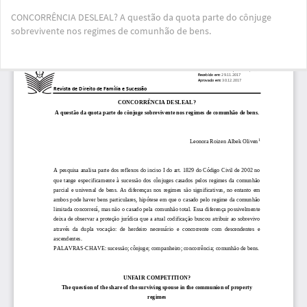
Voltar
CONCORRÊNCIA DESLEAL? A questão da quota parte do cônjuge
aos
sobrevivente nos regimes de comunhão de bens.
Detalhes
do
Artigo
Bai
Ba
PD