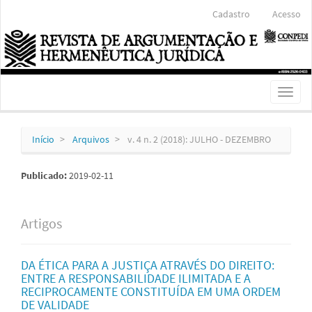
Navegação
Cadastro
Acesso
Principal
Conteúdo
principal
Barra
Lateral
Toggl
naviga
Início
Arquivos
v. 4 n. 2 (2018): JULHO - DEZEMBRO
Publicado:
2019-02-11
Artigos
DA ÉTICA PARA A JUSTIÇA ATRAVÉS DO DIREITO:
ENTRE A RESPONSABILIDADE ILIMITADA E A
RECIPROCAMENTE CONSTITUÍDA EM UMA ORDEM
DE VALIDADE