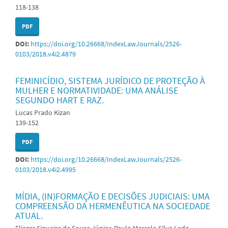
118-138
PDF
DOI:
https://doi.org/10.26668/IndexLawJournals/2526-
0103/2018.v4i2.4879
FEMINICÍDIO, SISTEMA JURÍDICO DE PROTEÇÃO À
MULHER E NORMATIVIDADE: UMA ANÁLISE
SEGUNDO HART E RAZ.
Lucas Prado Kizan
139-152
PDF
DOI:
https://doi.org/10.26668/IndexLawJournals/2526-
0103/2018.v4i2.4995
MÍDIA, (IN)FORMAÇÃO E DECISÕES JUDICIAIS: UMA
COMPREENSÃO DA HERMENÊUTICA NA SOCIEDADE
ATUAL.
Eliezer Siqueira de Sousa Júnior, Paulo Marcelo Silva Ledo