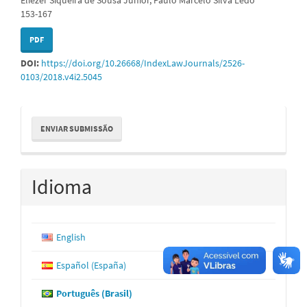
153-167
PDF
DOI:
https://doi.org/10.26668/IndexLawJournals/2526-
0103/2018.v4i2.5045
Enviar
ENVIAR SUBMISSÃO
Submissão
Idioma
English
Español (España)
Português (Brasil)