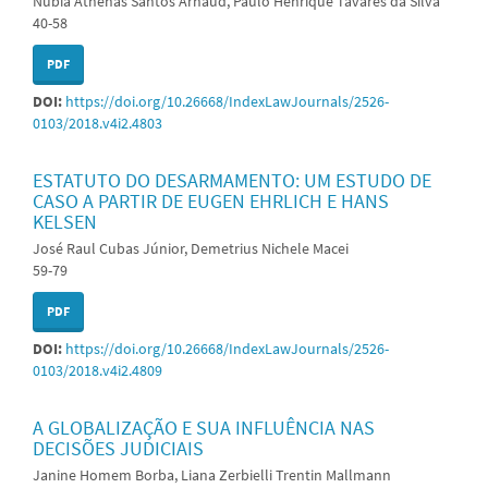
Núbia Athenas Santos Arnaud, Paulo Henrique Tavares da Silva
40-58
PDF
DOI:
https://doi.org/10.26668/IndexLawJournals/2526-
0103/2018.v4i2.4803
ESTATUTO DO DESARMAMENTO: UM ESTUDO DE
CASO A PARTIR DE EUGEN EHRLICH E HANS
KELSEN
José Raul Cubas Júnior, Demetrius Nichele Macei
59-79
PDF
DOI:
https://doi.org/10.26668/IndexLawJournals/2526-
0103/2018.v4i2.4809
A GLOBALIZAÇÃO E SUA INFLUÊNCIA NAS
DECISÕES JUDICIAIS
Janine Homem Borba, Liana Zerbielli Trentin Mallmann