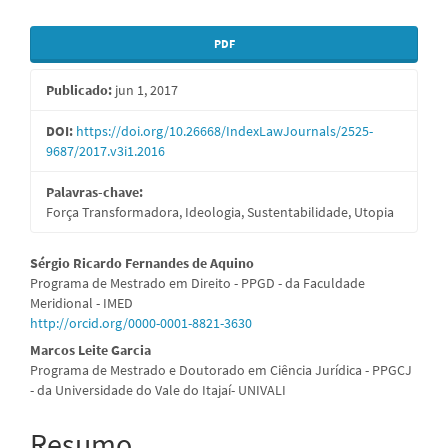
Barra
PDF
lateral
Publicado:
jun 1, 2017
de
artigos
DOI:
https://doi.org/10.26668/IndexLawJournals/2525-
9687/2017.v3i1.2016
Palavras-chave:
Força Transformadora, Ideologia, Sustentabilidade, Utopia
Conteúdo
Sérgio Ricardo Fernandes de Aquino
Programa de Mestrado em Direito - PPGD - da Faculdade
do
Meridional - IMED
http://orcid.org/0000-0001-8821-3630
artigo
Marcos Leite Garcia
principal
Programa de Mestrado e Doutorado em Ciência Jurídica - PPGCJ
- da Universidade do Vale do Itajaí- UNIVALI
Resumo