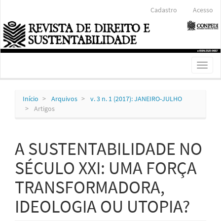
Navegação
Cadastro
Acesso
Principal
Conteúdo
principal
Barra
Lateral
Toggl
naviga
Início
Arquivos
v. 3 n. 1 (2017): JANEIRO-JULHO
Artigos
A SUSTENTABILIDADE NO
SÉCULO XXI: UMA FORÇA
TRANSFORMADORA,
IDEOLOGIA OU UTOPIA?