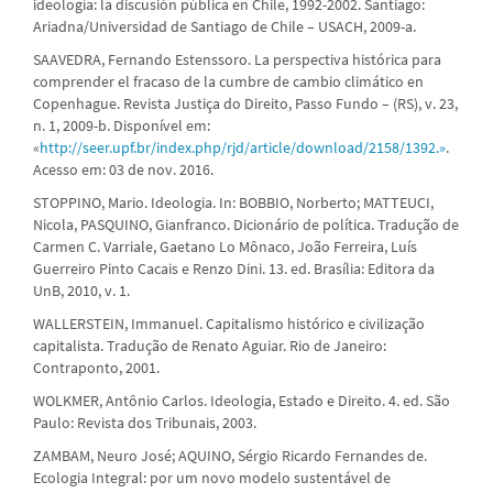
ideología: la discusión pública en Chile, 1992-2002. Santiago:
Ariadna/Universidad de Santiago de Chile – USACH, 2009-a.
SAAVEDRA, Fernando Estenssoro. La perspectiva histórica para
comprender el fracaso de la cumbre de cambio climático en
Copenhague. Revista Justiça do Direito, Passo Fundo – (RS), v. 23,
n. 1, 2009-b. Disponível em:
«
http://seer.upf.br/index.php/rjd/article/download/2158/1392.»
.
Acesso em: 03 de nov. 2016.
STOPPINO, Mario. Ideologia. In: BOBBIO, Norberto; MATTEUCI,
Nicola, PASQUINO, Gianfranco. Dicionário de política. Tradução de
Carmen C. Varriale, Gaetano Lo Mônaco, João Ferreira, Luís
Guerreiro Pinto Cacais e Renzo Dini. 13. ed. Brasília: Editora da
UnB, 2010, v. 1.
WALLERSTEIN, Immanuel. Capitalismo histórico e civilização
capitalista. Tradução de Renato Aguiar. Rio de Janeiro:
Contraponto, 2001.
WOLKMER, Antônio Carlos. Ideologia, Estado e Direito. 4. ed. São
Paulo: Revista dos Tribunais, 2003.
ZAMBAM, Neuro José; AQUINO, Sérgio Ricardo Fernandes de.
Ecologia Integral: por um novo modelo sustentável de