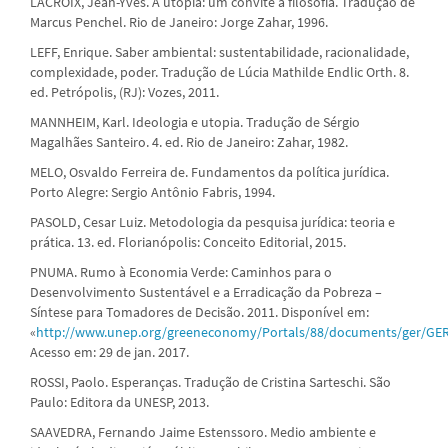
LACROIX, Jean-Yves. A utopia: um convite à filosofia. Tradução de
Marcus Penchel. Rio de Janeiro: Jorge Zahar, 1996.
LEFF, Enrique. Saber ambiental: sustentabilidade, racionalidade,
complexidade, poder. Tradução de Lúcia Mathilde Endlic Orth. 8.
ed. Petrópolis, (RJ): Vozes, 2011.
MANNHEIM, Karl. Ideologia e utopia. Tradução de Sérgio
Magalhães Santeiro. 4. ed. Rio de Janeiro: Zahar, 1982.
MELO, Osvaldo Ferreira de. Fundamentos da política jurídica.
Porto Alegre: Sergio Antônio Fabris, 1994.
PASOLD, Cesar Luiz. Metodologia da pesquisa jurídica: teoria e
prática. 13. ed. Florianópolis: Conceito Editorial, 2015.
PNUMA. Rumo à Economia Verde: Caminhos para o
Desenvolvimento Sustentável e a Erradicação da Pobreza –
Síntese para Tomadores de Decisão. 2011. Disponível em:
«
http://www.unep.org/greeneconomy/Portals/88/documents/ger/GER
Acesso em: 29 de jan. 2017.
ROSSI, Paolo. Esperanças. Tradução de Cristina Sarteschi. São
Paulo: Editora da UNESP, 2013.
SAAVEDRA, Fernando Jaime Estenssoro. Medio ambiente e