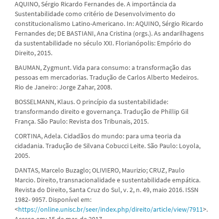
AQUINO, Sérgio Ricardo Fernandes de. A importância da
Sustentabilidade como critério de Desenvolvimento do
constitucionalismo Latino-Americano. In: AQUINO, Sérgio Ricardo
Fernandes de; DE BASTIANI, Ana Cristina (orgs.). As andarilhagens
da sustentabilidade no século XXI. Florianópolis: Empório do
Direito, 2015.
BAUMAN, Zygmunt. Vida para consumo: a transformação das
pessoas em mercadorias. Tradução de Carlos Alberto Medeiros.
Rio de Janeiro: Jorge Zahar, 2008.
BOSSELMANN, Klaus. O princípio da sustentabilidade:
transformando direito e governança. Tradução de Phillip Gil
França. São Paulo: Revista dos Tribunais, 2015.
CORTINA, Adela. Cidadãos do mundo: para uma teoria da
cidadania. Tradução de Silvana Cobucci Leite. São Paulo: Loyola,
2005.
DANTAS, Marcelo Buzaglo; OLIVIERO, Maurizio; CRUZ, Paulo
Marcio. Direito, transnacionalidade e sustentabilidade empática.
Revista do Direito, Santa Cruz do Sul, v. 2, n. 49, maio 2016. ISSN
1982- 9957. Disponível em:
<
https://online.unisc.br/seer/index.php/direito/article/view/7911
>.
Acesso em: 15 de mar. de 2017.