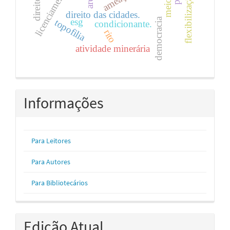
ameaça
flexibilização
direito das cidades.
democracia
esg
topofilia
condicionante.
rito
atividade minerária
Informações
Para Leitores
Para Autores
Para Bibliotecários
Edição Atual