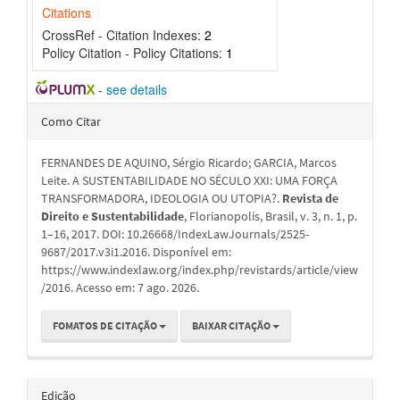
Citations
CrossRef - Citation Indexes:
2
Policy Citation - Policy Citations:
1
-
see details
Detalhes
Como Citar
do
FERNANDES DE AQUINO, Sérgio Ricardo; GARCIA, Marcos
artigo
Leite. A SUSTENTABILIDADE NO SÉCULO XXI: UMA FORÇA
TRANSFORMADORA, IDEOLOGIA OU UTOPIA?.
Revista de
Direito e Sustentabilidade
, Florianopolis, Brasil, v. 3, n. 1, p.
1–16, 2017. DOI: 10.26668/IndexLawJournals/2525-
9687/2017.v3i1.2016. Disponível em:
https://www.indexlaw.org/index.php/revistards/article/view
/2016. Acesso em: 7 ago. 2026.
FOMATOS DE CITAÇÃO
BAIXAR CITAÇÃO
Edição