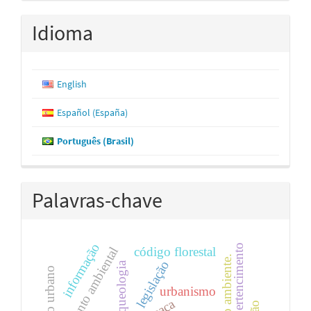
Idioma
English
Español (España)
Português (Brasil)
Palavras-chave
informação
pertencimento
código florestal
licenciamento ambiental
meio ambiente.
legislação
arqueologia
direito urbano
urbanismo