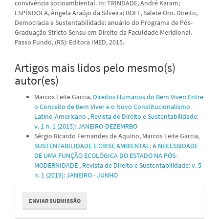
convivência socioambiental. In: TRINDADE, André Karam;
ESPÍNDOLA, Ângela Araújo da Silveira; BOFF, Salete Oro. Direito,
Democracia e Sustentabilidade: anuário do Programa de Pós-
Graduação Stricto Sensu em Direito da Faculdade Meridional.
Passo Fundo, (RS): Editora IMED, 2015.
Artigos mais lidos pelo mesmo(s)
autor(es)
Marcos Leite Garcia,
Direitos Humanos do Bem Viver: Entre
o Conceito de Bem Viver e o Novo Constitucionalismo
Latino-Americano
,
Revista de Direito e Sustentabilidade:
v. 1 n. 1 (2015): JANEIRO-DEZEMRBO
Sérgio Ricardo Fernandes de Aquino, Marcos Leite Garcia,
SUSTENTABILIDADE E CRISE AMBIENTAL: A NECESSIDADE
DE UMA FUNÇÃO ECOLÓGICA DO ESTADO NA PÓS-
MODERNIDADE
,
Revista de Direito e Sustentabilidade: v. 5
n. 1 (2019): JANEIRO - JUNHO
Enviar
ENVIAR SUBMISSÃO
Submissão