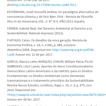
doi:
http://dx.doi.org/10.17058/rdunisc.v2i49.7911
.
ESTERMANN, Josef. Ecosofía andina: Un paradigma alternativo de
convivencia cósmica y de Vivir Bien. FAIA - Revista de Filosofía
Afro-In do-Americana, VOL. II. N° IX-X. AÑO 2013, España.
FERRER, Gabriel Real. Del Derecho Ambiental al Derecho a la
Sostenibilidad. Material impresso [2012].
FURTADO, Celso. Os desafios da nova geração. Revista de
Economia Política, v. 24, n. 4 (96), p. 484, outubro-
dezembro/2004. Disponível em:
http://www.rep.org.br/pdf/96-
1.pdf
. Acesso em: 12 de jan. 2017.
GARCIA, Marcos Leite; MARQUES JÚNIOR, William Paiva; PILAU
SOBRINHO, Liton Lanes. Aportes do Novo Constitucionalismo
Democrático Latino-Americano e da UNASUL para os Direitos
Fundamentais: os Direitos Ambientais como demandas
transnacionais e o tratamento prioritário da Sustentabilidade.
Revista Novos Estudos Jurídicos, Itajaí, v. 19, n. 3, p. 975, nov.
2014. Disponível em:
<
http://siaiap32.univali.br/seer/index.php/nej/article/view/6675/3810
>
Acesso em: 06 fev. 2017.