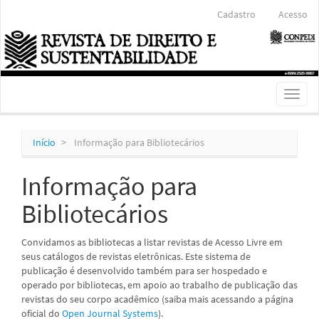
Navegação
Cadastro
Acesso
Principal
Conteúdo
principal
Barra
Lateral
Toggl
naviga
Início
Informação para Bibliotecários
Informação para
Bibliotecários
Convidamos as bibliotecas a listar revistas de Acesso Livre em
seus catálogos de revistas eletrônicas. Este sistema de
publicação é desenvolvido também para ser hospedado e
operado por bibliotecas, em apoio ao trabalho de publicação das
revistas do seu corpo acadêmico (saiba mais acessando a página
oficial do
Open Journal Systems
).