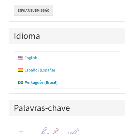
Enviar
ENVIAR SUBMISSÃO
Submissão
Idioma
English
Español (España)
Português (Brasil)
Palavras-chave