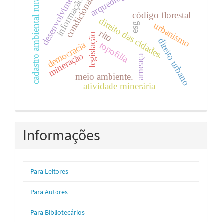
desenvolvimento.
condicionante.
arqueologia
cadastro ambiental rural
informação
código florestal
direito das cidades.
urbanismo
esg
rito
legislação
direito urbano
democracia
topofilia
mineração
ameaça
meio ambiente.
atividade minerária
Informações
Para Leitores
Para Autores
Para Bibliotecários