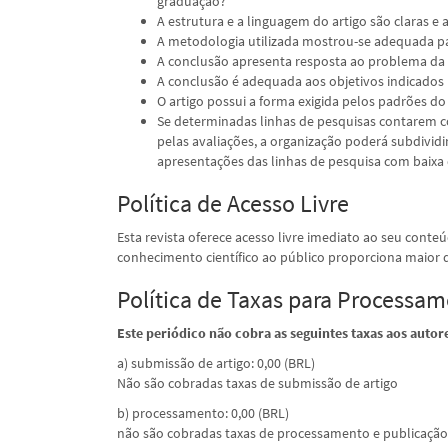
graduação?
A estrutura e a linguagem do artigo são claras e 
A metodologia utilizada mostrou-se adequada pa
A conclusão apresenta resposta ao problema da
A conclusão é adequada aos objetivos indicados
O artigo possui a forma exigida pelos padrões do
Se determinadas linhas de pesquisas contarem 
pelas avaliações, a organização poderá subdivid
apresentações das linhas de pesquisa com baix
Política de Acesso Livre
Esta revista oferece acesso livre imediato ao seu conte
conhecimento científico ao público proporciona maior
Política de Taxas para Processam
Este periódico não cobra as seguintes taxas aos autor
a) submissão de artigo: 0,00 (BRL)
Não são cobradas taxas de submissão de artigo
b) processamento: 0,00 (BRL)
não são cobradas taxas de processamento e publicação