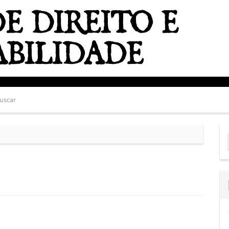
uscar
E
S