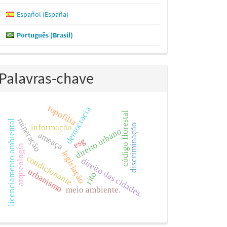
Español (España)
Português (Brasil)
Palavras-chave
topofilia
democracia
código florestal
mineração
licenciamento ambiental
discriminação
informação
direito urbano
ameaça
esg
arqueologia
legislação
condicionante.
direito das cidades.
urbanismo
rito
meio ambiente.