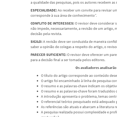
a qualidade das pesquisas, pois os autores recebem as s
ESPECIALIDADE:
Ao receber um convite para revisar um 
corresponde à sua área de conhecimento”.
CONFLITO DE INTERESSES:
O revisor deve considerar s
não impede, necessariamente, a revisão de um artigo, m
decisão pela revista.
SIGILO:
A revisão deve ser conduzida de maneira confide
saber a opinião de colegas a respeito do artigo, o revi
PARECER SUFICIENTE:
O revisor deve oferecer um pare
para a decisão final a ser tomada pelos editores.
Os avaliadores analisarão
O título do artigo corresponde ao conteúdo des
O artigo foi encaminhado à linha de pesquisa cor
O resumo e as palavras-chave indicam os objetiv
O resumo e as palavras-chave foram traduzidos c
A introdução apresenta o problema, temas centrai
O referencial teórico pesquisado está adequado
As referências são atuais e abarcam a literatura 
A pesquisa realizada possui complexidade e prof