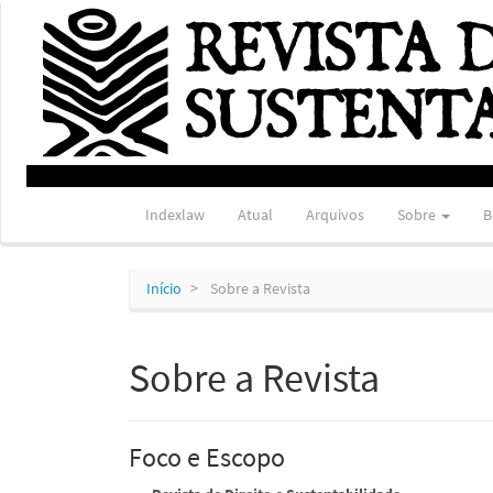
Navegação
Principal
Conteúdo
principal
Barra
Lateral
Indexlaw
Atual
Arquivos
Sobre
B
Início
Sobre a Revista
Sobre a Revista
Foco e Escopo