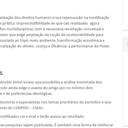
rsalização dos direitos humanos e sua repercussão na modificação
jurídica. Imprescindibilidade de que tais realidades ­ agora
o multidisciplinar, com a necessária revisitação conceitual e
ontexto que exige ampliação da noção de sustentabilidade para
sociada ao tripé: meio ambiente, transformação econômica e
alização do direito. Justiça e Eficiência: a performance do Poder
s
double blind review
, que possibilita a análise inominada dos
étodo ainda exige o exame do artigo por no mínimo dois
e e de preferências ideológicas.
outores e especialistas nos temas prioritários do periódico e que
dores do CONPEDI – CNIAC.
notificados via e-mail e terão acesso ao resultado.
boas pesquisas sejam publicadas. É também uma forma de melhorar