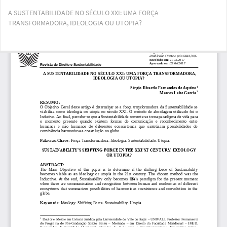
Voltar
A SUSTENTABILIDADE NO SÉCULO XXI: UMA FORÇA
aos
TRANSFORMADORA, IDEOLOGIA OU UTOPIA?
Detalhes
do
Artigo
Bai
Ba
PD