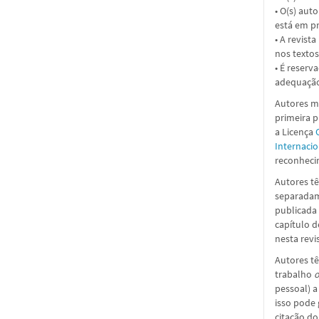
• O(s) aut
está em pr
• A revist
nos textos
• É reserv
adequação
Autores ma
primeira 
a
Licença
Internacio
reconhecim
Autores tê
separadame
publicada 
capítulo d
nesta revi
Autores tê
trabalho
o
pessoal) a
isso pode
citação do