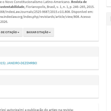
 e o Novo Constitucionalismo Latino-Americano.
Revista de
Sustentabilidade
, Florianopolis, Brasil, v. 1, n. 1, p. 246–265, 2015.
6668/IndexLawJournals/2525-9687/2015.v1i1.808. Disponível em:
w.indexlaw.org/index.php/revistards/article/view/808. Acesso
 2026.
 DE CITAÇÃO
BAIXAR CITAÇÃO
 (2015): JANEIRO-DEZEMRBO
or(es) autoriza(m) a publicação do artigo na revista;