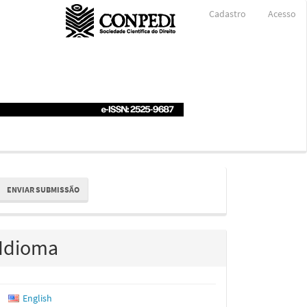
Cadastro
Acesso
nviar
ENVIAR SUBMISSÃO
ubmissão
Idioma
English