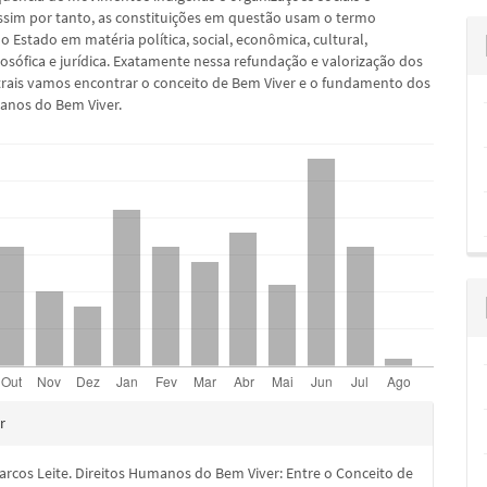
ssim por tanto, as constituições em questão usam o termo
 Estado em matéria política, social, econômica, cultural,
ilosófica e jurídica. Exatamente nessa refundação e valorização dos
rais vamos encontrar o conceito de Bem Viver e o fundamento dos
anos do Bem Viver.
hes
r
rcos Leite. Direitos Humanos do Bem Viver: Entre o Conceito de