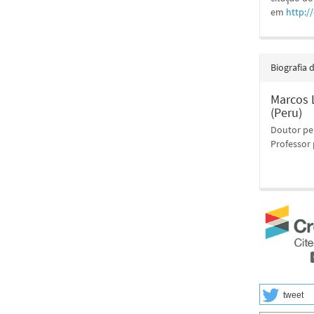
em
http:/
Biografia 
Marcos L
(Peru)
Doutor pe
Professor 
tweet