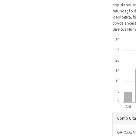
populares. A
refundação do
ideológica, f
povos ancest
Direitos Hum
Downloads
Detal
Como Cita
do
GARCIA, Ma