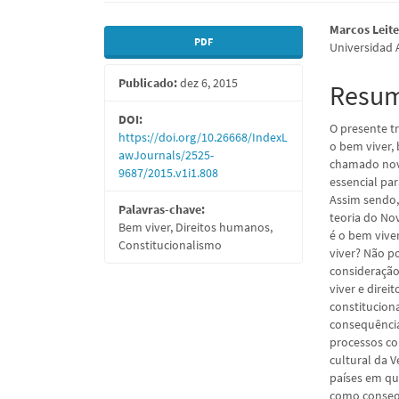
Barra
Conte
Marcos Leite
PDF
Universidad A
lateral
do
Publicado:
dez 6, 2015
de
artigo
Resu
artigos
princi
DOI:
O presente t
https://doi.org/10.26668/IndexL
o bem viver,
awJournals/2525-
chamado nov
9687/2015.v1i1.808
essencial pa
Assim sendo,
Palavras-chave:
teoria do No
Bem viver, Direitos humanos,
é o bem vive
Constitucionalismo
viver? Não p
consideração
viver e dire
constitucion
consequência
processos con
cultural da 
países em qu
como consequ