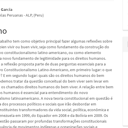
údo
 Garcia
las Peruanas - ALP, (Peru)
mo
pal
rabalho tem como objetivo principal fazer algumas reflexões sobre
 bien vivir ou buen vivir, seja como fundamento da construção do
o constitucionalismo latino-americano, ou como elemento
ra novo fundamento de legitimidade para os direitos humanos.
 a reflexão proposta parte de duas perguntas essenciais para a
vo Constitucionalismo Latino-Americano, em primeiro lugar: o que
r? E em segundo lugar: quais são os direitos humanos do bem
odemos tratar da questão conceitual do bem viver sem levar em
 os chamados direitos humanos do bem viver. A relação entre bem
itos humanos é essencial para entendimento do novo
alismo latinoamericano. A nova teoria constitucional em questão é
 dos processos políticos e sociais que irão desbordar em
stituintes transformadores da vida social, política, econômica e
Venezuela em 1999, do Equador em 2008 e da Bolívia em 2009. Os
estão passaram por profundas transformações constitucionais
ência de movimentos indígenas e organizações sociais e