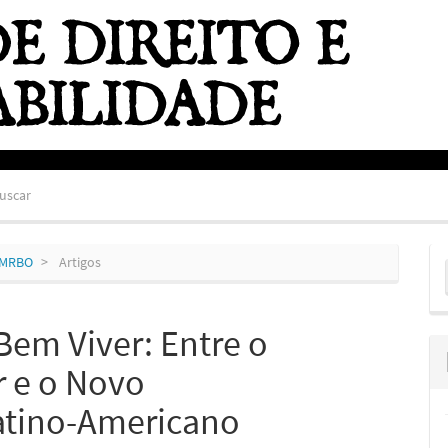
uscar
E
ZEMRBO
Artigos
S
Bem Viver: Entre o
r e o Novo
atino-Americano