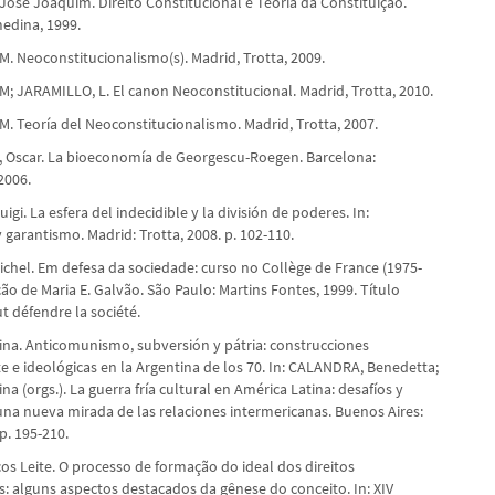
osé Joaquim. Direito Constitucional e Teoria da Constituição.
edina, 1999.
. Neoconstitucionalismo(s). Madrid, Trotta, 2009.
; JARAMILLO, L. El canon Neoconstitucional. Madrid, Trotta, 2010.
. Teoría del Neoconstitucionalismo. Madrid, Trotta, 2007.
Oscar. La bioeconomía de Georgescu-Roegen. Barcelona:
2006.
igi. La esfera del indecidible y la división de poderes. In:
garantismo. Madrid: Trotta, 2008. p. 102-110.
chel. Em defesa da sociedade: curso no Collège de France (1975-
ão de Maria E. Galvão. São Paulo: Martins Fontes, 1999. Título
aut défendre la société.
na. Anticomunismo, subversión y pátria: construcciones
e e ideológicas en la Argentina de los 70. In: CALANDRA, Benedetta;
a (orgs.). La guerra fría cultural en América Latina: desafíos y
 una nueva mirada de las relaciones intermericanas. Buenos Aires:
 p. 195-210.
os Leite. O processo de formação do ideal dos direitos
: alguns aspectos destacados da gênese do conceito. In: XIV