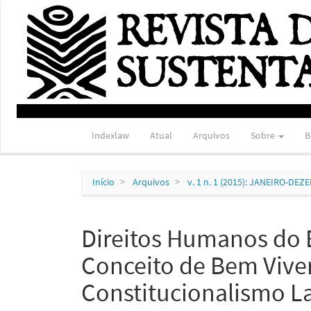
Navegação
Principal
Conteúdo
principal
Barra
Lateral
Indexlaw
Atual
Arquivos
Sobre
B
Início
Arquivos
v. 1 n. 1 (2015): JANEIRO-DE
Direitos Humanos do 
Conceito de Bem Vive
Constitucionalismo L