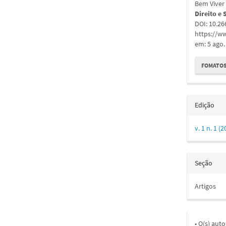
artigo
Bem Viver
Direito e 
DOI: 10.2
https://ww
em: 5 ago.
FOMATOS
Edição
v. 1 n. 1
Seção
Artigos
• O(s) aut