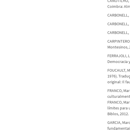
CANOTILHO, J
Coimbra: Alm
CARBONELL, M
CARBONELL, M
CARBONELL, M
CARPINTERO, 
Montesinos, 
FERRAJOLI, Lu
Democracia y 
FOUCAULT, Mi
1976). Traduç
original: Il f
FRANCO, Mari
culturalment
FRANCO, Marin
límites para
Biblos, 2012.
GARCIA, Marc
fundamentais