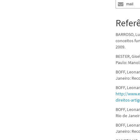
mail
Refer
BARROSO, Luí
conceitos fu
2009.
BESTER, Gisel
Paulo: Manol
BOFF, Leonard
Janeiro: Reco
BOFF, Leonard
http://www.e
direitos-arti
BOFF, Leonar
Rio de Janeir
BOFF, Leonar
Janeiro: Reco