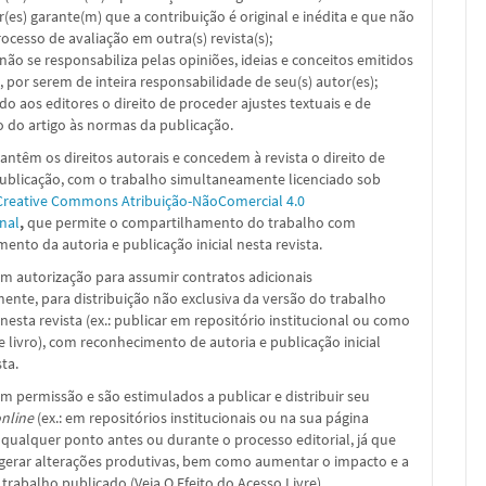
or(es) garante(m) que a contribuição é original e inédita e que não
ocesso de avaliação em outra(s) revista(s);
a não se responsabiliza pelas opiniões, ideias e conceitos emitidos
, por serem de inteira responsabilidade de seu(s) autor(es);
ado aos editores o direito de proceder ajustes textuais e de
 do artigo às normas da publicação.
ntêm os direitos autorais e concedem à revista o direito de
publicação, com o trabalho simultaneamente licenciado sob
Creative Commons Atribuição-NãoComercial 4.0
nal
,
que permite o compartilhamento do trabalho com
ento da autoria e publicação inicial nesta revista.
m autorização para assumir contratos adicionais
nte, para distribuição não exclusiva da versão do trabalho
nesta revista (ex.: publicar em repositório institucional ou como
e livro), com reconhecimento de autoria e publicação inicial
sta.
m permissão e são estimulados a publicar e distribuir seu
nline
(ex.: em repositórios institucionais ou na sua página
 qualquer ponto antes ou durante o processo editorial, já que
 gerar alterações produtivas, bem como aumentar o impacto e a
 trabalho publicado (Veja O Efeito do Acesso Livre)