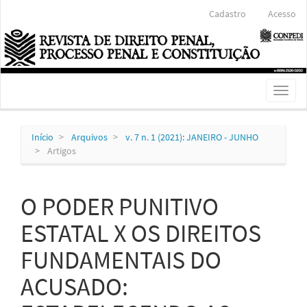
Navegação
Cadastro
Acesso
Principal
Conteúdo
principal
Barra
Lateral
Toggl
naviga
Início
Arquivos
v. 7 n. 1 (2021): JANEIRO - JUNHO
Artigos
O PODER PUNITIVO
ESTATAL X OS DIREITOS
FUNDAMENTAIS DO
ACUSADO: