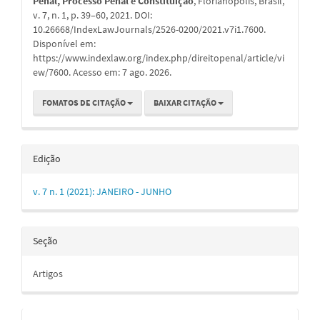
Penal, Processo Penal e Constituição
, Florianopolis, Brasil,
v. 7, n. 1, p. 39–60, 2021. DOI:
10.26668/IndexLawJournals/2526-0200/2021.v7i1.7600.
Disponível em:
https://www.indexlaw.org/index.php/direitopenal/article/vi
ew/7600. Acesso em: 7 ago. 2026.
FOMATOS DE CITAÇÃO
BAIXAR CITAÇÃO
Edição
v. 7 n. 1 (2021): JANEIRO - JUNHO
Seção
Artigos