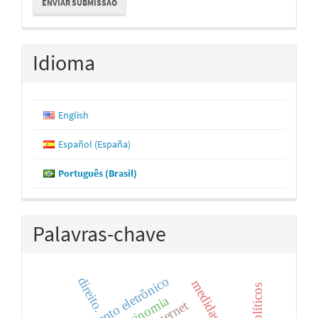
ENVIAR SUBMISSÃO
Submissão
Idioma
English
Español (España)
Português (Brasil)
Palavras-chave
agendamento eletrônico
direito.
antinomia
internet