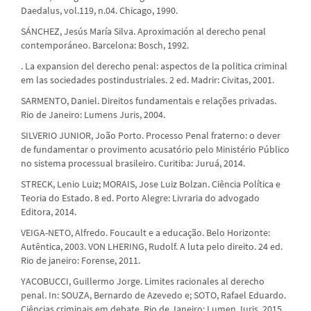
Daedalus, vol.119, n.04. Chicago, 1990.
SÁNCHEZ, Jesús María Silva. Aproximación al derecho penal
contemporáneo. Barcelona: Bosch, 1992.
. La expansion del derecho penal: aspectos de la politica criminal
em las sociedades postindustriales. 2 ed. Madrir: Civitas, 2001.
SARMENTO, Daniel. Direitos fundamentais e relações privadas.
Rio de Janeiro: Lumens Juris, 2004.
SILVERIO JUNIOR, João Porto. Processo Penal fraterno: o dever
de fundamentar o provimento acusatório pelo Ministério Público
no sistema processual brasileiro. Curitiba: Juruá, 2014.
STRECK, Lenio Luiz; MORAIS, Jose Luiz Bolzan. Ciência Política e
Teoria do Estado. 8 ed. Porto Alegre: Livraria do advogado
Editora, 2014.
VEIGA-NETO, Alfredo. Foucault e a educação. Belo Horizonte:
Autêntica, 2003. VON LHERING, Rudolf. A luta pelo direito. 24 ed.
Rio de janeiro: Forense, 2011.
YACOBUCCI, Guillermo Jorge. Limites racionales al derecho
penal. In: SOUZA, Bernardo de Azevedo e; SOTO, Rafael Eduardo.
Ciências criminais em debate. Rio de Janeiro: Lumen Juris, 2015.