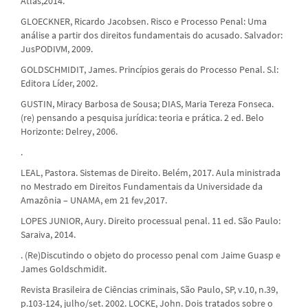
Atlas,2014.
GLOECKNER, Ricardo Jacobsen. Risco e Processo Penal: Uma
análise a partir dos direitos fundamentais do acusado. Salvador:
JusPODIVM, 2009.
GOLDSCHMIDIT, James. Princípios gerais do Processo Penal. S.l:
Editora Líder, 2002.
GUSTIN, Miracy Barbosa de Sousa; DIAS, Maria Tereza Fonseca.
(re) pensando a pesquisa jurídica: teoria e prática. 2 ed. Belo
Horizonte: Delrey, 2006.
.
LEAL, Pastora. Sistemas de Direito. Belém, 2017. Aula ministrada
no Mestrado em Direitos Fundamentais da Universidade da
Amazônia – UNAMA, em 21 fev,2017.
LOPES JUNIOR, Aury. Direito processual penal. 11 ed. São Paulo:
Saraiva, 2014.
. (Re)Discutindo o objeto do processo penal com Jaime Guasp e
James Goldschmidit.
Revista Brasileira de Ciências criminais, São Paulo, SP, v.10, n.39,
p.103-124, julho/set. 2002. LOCKE, John. Dois tratados sobre o