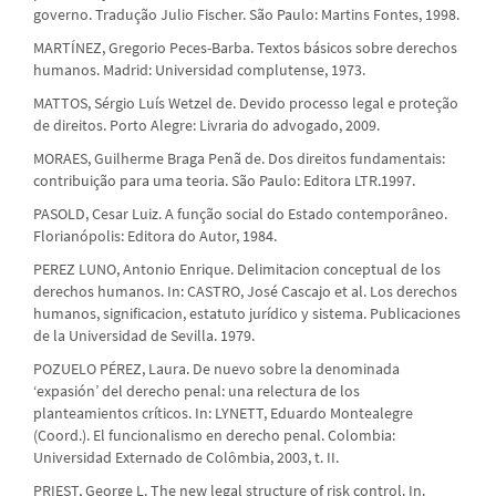
governo. Tradução Julio Fischer. São Paulo: Martins Fontes, 1998.
MARTÍNEZ, Gregorio Peces-Barba. Textos básicos sobre derechos
humanos. Madrid: Universidad complutense, 1973.
MATTOS, Sérgio Luís Wetzel de. Devido processo legal e proteção
de direitos. Porto Alegre: Livraria do advogado, 2009.
MORAES, Guilherme Braga Penã de. Dos direitos fundamentais:
contribuição para uma teoria. São Paulo: Editora LTR.1997.
PASOLD, Cesar Luiz. A função social do Estado contemporâneo.
Florianópolis: Editora do Autor, 1984.
PEREZ LUNO, Antonio Enrique. Delimitacion conceptual de los
derechos humanos. In: CASTRO, José Cascajo et al. Los derechos
humanos, significacion, estatuto jurídico y sistema. Publicaciones
de la Universidad de Sevilla. 1979.
POZUELO PÉREZ, Laura. De nuevo sobre la denominada
‘expasión’ del derecho penal: una relectura de los
planteamientos críticos. In: LYNETT, Eduardo Montealegre
(Coord.). El funcionalismo en derecho penal. Colombia:
Universidad Externado de Colômbia, 2003, t. II.
PRIEST, George L. The new legal structure of risk control. In.