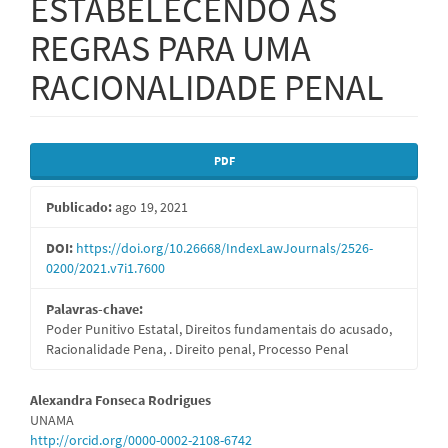
ESTABELECENDO AS
REGRAS PARA UMA
RACIONALIDADE PENAL
Barra
PDF
lateral
Publicado:
ago 19, 2021
de
artigos
DOI:
https://doi.org/10.26668/IndexLawJournals/2526-
0200/2021.v7i1.7600
Palavras-chave:
Poder Punitivo Estatal, Direitos fundamentais do acusado,
Racionalidade Pena, . Direito penal, Processo Penal
Conteúdo
Alexandra Fonseca Rodrigues
UNAMA
do
http://orcid.org/0000-0002-2108-6742