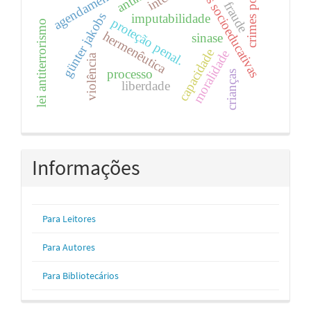
medidas socioeducativas
crimes políticos
fraude
günter jakobs
imputabilidade
proteção penal.
lei antiterrorismo
hermenêutica
sinase
capacidade
moralidade
violência
processo
crianças
liberdade
Informações
Para Leitores
Para Autores
Para Bibliotecários