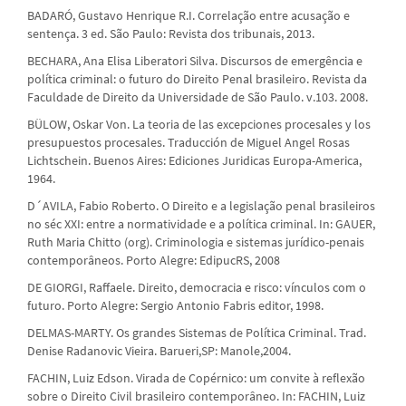
BADARÓ, Gustavo Henrique R.I. Correlação entre acusação e
sentença. 3 ed. São Paulo: Revista dos tribunais, 2013.
BECHARA, Ana Elisa Liberatori Silva. Discursos de emergência e
política criminal: o futuro do Direito Penal brasileiro. Revista da
Faculdade de Direito da Universidade de São Paulo. v.103. 2008.
BÜLOW, Oskar Von. La teoria de las excepciones procesales y los
presupuestos procesales. Traducción de Miguel Angel Rosas
Lichtschein. Buenos Aires: Ediciones Juridicas Europa-America,
1964.
D´AVILA, Fabio Roberto. O Direito e a legislação penal brasileiros
no séc XXI: entre a normatividade e a política criminal. In: GAUER,
Ruth Maria Chitto (org). Criminologia e sistemas jurídico-penais
contemporâneos. Porto Alegre: EdipucRS, 2008
DE GIORGI, Raffaele. Direito, democracia e risco: vínculos com o
futuro. Porto Alegre: Sergio Antonio Fabris editor, 1998.
DELMAS-MARTY. Os grandes Sistemas de Política Criminal. Trad.
Denise Radanovic Vieira. Barueri,SP: Manole,2004.
FACHIN, Luiz Edson. Virada de Copérnico: um convite à reflexão
sobre o Direito Civil brasileiro contemporâneo. In: FACHIN, Luiz