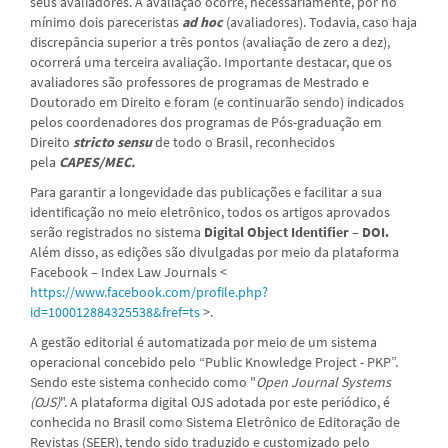
seus avaliadores. A avaliação ocorre, necessariamente, por no
mínimo dois pareceristas
ad hoc
(avaliadores). Todavia, caso haja
discrepância superior a três pontos (avaliação de zero a dez),
ocorrerá uma terceira avaliação. Importante destacar, que os
avaliadores são professores de programas de Mestrado e
Doutorado em Direito e foram (e continuarão sendo) indicados
pelos coordenadores dos programas de Pós-graduação em
Direito
stricto sensu
de todo o Brasil, reconhecidos
pela
CAPES/MEC.
Para garantir a longevidade das publicações e facilitar a sua
identificação no meio eletrônico, todos os artigos aprovados
serão registrados no sistema
Digital Object Identifier – DOI.
Além disso, as edições são divulgadas por meio da plataforma
Facebook – Index Law Journals <
https://www.facebook.com/profile.php?
id=100012884325538&fref=ts
>.
A gestão editorial é automatizada por meio de um sistema
operacional concebido pelo “Public Knowledge Project - PKP”.
Sendo este sistema conhecido como "
Open Journal Systems
(OJS)
". A plataforma digital OJS adotada por este periódico, é
conhecida no Brasil como Sistema Eletrônico de Editoração de
Revistas (SEER), tendo sido traduzido e customizado pelo