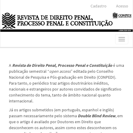
Navegação
Cadastro
Acesso
Principal
Conteúdo
principal
Barra
Lateral
Toggl
naviga
A
Revista de Direito Penal, Processo Penal e Constituição
é uma
publicação semestral “
open access
” editada pelo Conselho
Nacional de Pesquisa e Pós-graduação em Direito (CONPEDI).
Para tanto, o periódico traz artigos doutrinários inéditos,
nacionais e estrangeiros por autores convidados de significativo
conhecimento do tema, tanto de âmbito nacional quanto
internacional.
Já os artigos submetidos (em português, espanhol e inglês)
passam necessariamente pelo sistema
Double Blind Review
, em
que o artigo é avaliado por Doutores em Direito que
desconhecem os autores, assim como estes desconhecem os