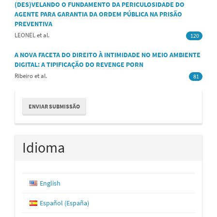
(DES)VELANDO O FUNDAMENTO DA PERICULOSIDADE DO
AGENTE PARA GARANTIA DA ORDEM PÚBLICA NA PRISÃO
PREVENTIVA
LEONEL et al.
120
A NOVA FACETA DO DIREITO À INTIMIDADE NO MEIO AMBIENTE
DIGITAL: A TIPIFICAÇÃO DO REVENGE PORN
Ribeiro et al.
81
Enviar
ENVIAR SUBMISSÃO
Submissão
Idioma
English
Español (España)