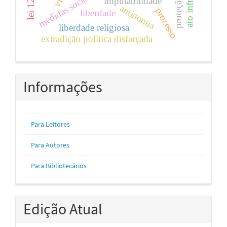
medidas socioeducativas
imputabilidade
antinomia
processo
liberdade
liberdade religiosa
extradição política disfarçada
Informações
Para Leitores
Para Autores
Para Bibliotecários
Edição Atual