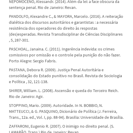
NEPOMOCENO, Alessandr. (2014). Além da lei: a face obscura da
sentença penal. Rio de Janeiro: Revan.
PANDOLFO, Alexandre C., & MAYORA, Marcelo. (2016). A reiteração
dialética dos discursos autoritários e garantistas : a necessária
resistência dos operadores do direito às respostas
(des)esperadas. Revista Transdisciplinar de Ciências Disciplinares
, 5, 287-301.
PASCHOAL, Janaina. C. (2011). Ingerência indevida: os crimes
comissivos por omissão e o controle pela punição do não fazer.
Porto Alegre: Sergio Fabris.
PASTANA, Debora R. (2009). Justiça Penal Autoritária e
consolidação do Estado punitivo no Brasil. Revista de Sociologia
e Política , 32, 121-138.
SHIRER, William. L. (2008). Ascensão e queda do Terceiro Reich.
Rio de Janeiro: Agir.
STOPPINO, Mario. (2009). Autoridade. In N. BOBBIO, N.
MATTEUCCI, & G. PASQUINO, Dicionário de Política (J. Ferreira,
Trans., 12a. ed., Vol. I, pp. 88-94). Brasilia: Universidade de Brasília.
ZAFFARONI, Eugenio R. (2007). O inimigo no direito penal. (S.
LAMARÃO, Trans.) Rio de Janeiro: Revan.