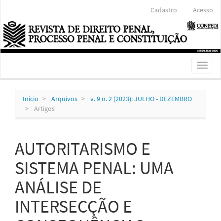
Navegação
Cadastro
Acesso
Principal
Conteúdo
principal
Barra
Lateral
Toggl
naviga
Início
Arquivos
v. 9 n. 2 (2023): JULHO - DEZEMBRO
Artigos
AUTORITARISMO E
SISTEMA PENAL: UMA
ANÁLISE DE
INTERSECÇÃO E