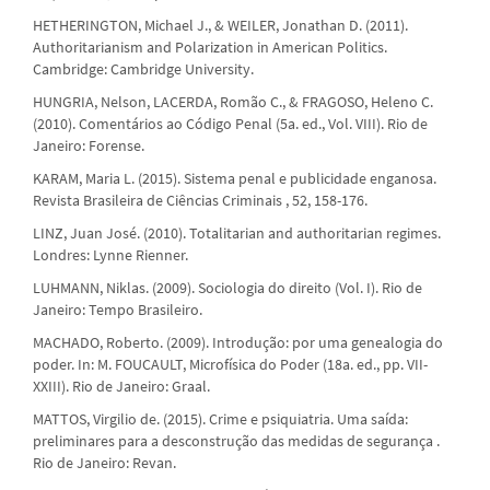
HETHERINGTON, Michael J., & WEILER, Jonathan D. (2011).
Authoritarianism and Polarization in American Politics.
Cambridge: Cambridge University.
HUNGRIA, Nelson, LACERDA, Romão C., & FRAGOSO, Heleno C.
(2010). Comentários ao Código Penal (5a. ed., Vol. VIII). Rio de
Janeiro: Forense.
KARAM, Maria L. (2015). Sistema penal e publicidade enganosa.
Revista Brasileira de Ciências Criminais , 52, 158-176.
LINZ, Juan José. (2010). Totalitarian and authoritarian regimes.
Londres: Lynne Rienner.
LUHMANN, Niklas. (2009). Sociologia do direito (Vol. I). Rio de
Janeiro: Tempo Brasileiro.
MACHADO, Roberto. (2009). Introdução: por uma genealogia do
poder. In: M. FOUCAULT, Microfísica do Poder (18a. ed., pp. VII-
XXIII). Rio de Janeiro: Graal.
MATTOS, Virgilio de. (2015). Crime e psiquiatria. Uma saída:
preliminares para a desconstrução das medidas de segurança .
Rio de Janeiro: Revan.