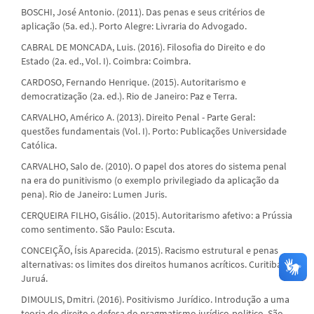
BOSCHI, José Antonio. (2011). Das penas e seus critérios de
aplicação (5a. ed.). Porto Alegre: Livraria do Advogado.
CABRAL DE MONCADA, Luis. (2016). Filosofia do Direito e do
Estado (2a. ed., Vol. I). Coimbra: Coimbra.
CARDOSO, Fernando Henrique. (2015). Autoritarismo e
democratização (2a. ed.). Rio de Janeiro: Paz e Terra.
CARVALHO, Américo A. (2013). Direito Penal - Parte Geral:
questões fundamentais (Vol. I). Porto: Publicações Universidade
Católica.
CARVALHO, Salo de. (2010). O papel dos atores do sistema penal
na era do punitivismo (o exemplo privilegiado da aplicação da
pena). Rio de Janeiro: Lumen Juris.
CERQUEIRA FILHO, Gisálio. (2015). Autoritarismo afetivo: a Prússia
como sentimento. São Paulo: Escuta.
CONCEIÇÃO, Ísis Aparecida. (2015). Racismo estrutural e penas
alternativas: os limites dos direitos humanos acríticos. Curitiba:
Juruá.
DIMOULIS, Dmitri. (2016). Positivismo Jurídico. Introdução a uma
teoria do direito e defesa do pragmatismo jurídico-politico. São