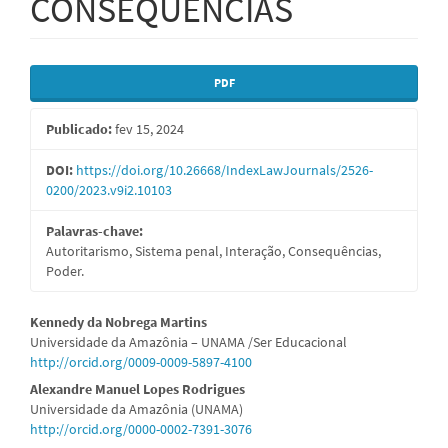
CONSEQUÊNCIAS
Barra
PDF
lateral
Publicado:
fev 15, 2024
de
artigos
DOI:
https://doi.org/10.26668/IndexLawJournals/2526-
0200/2023.v9i2.10103
Palavras-chave:
Autoritarismo, Sistema penal, Interação, Consequências,
Poder.
Conteúdo
Kennedy da Nobrega Martins
Universidade da Amazônia – UNAMA /Ser Educacional
do
http://orcid.org/0009-0009-5897-4100
artigo
Alexandre Manuel Lopes Rodrigues
Universidade da Amazônia (UNAMA)
principal
http://orcid.org/0000-0002-7391-3076