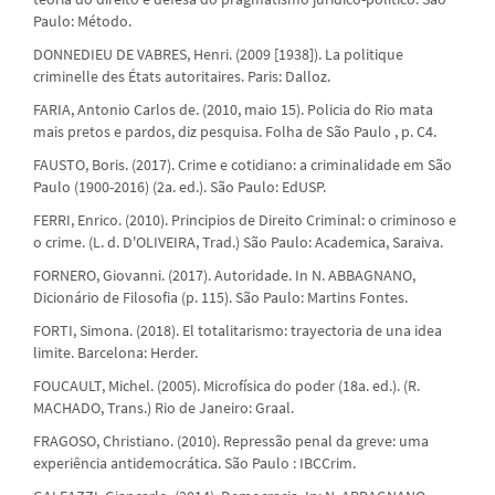
Paulo: Método.
DONNEDIEU DE VABRES, Henri. (2009 [1938]). La politique
criminelle des États autoritaires. Paris: Dalloz.
FARIA, Antonio Carlos de. (2010, maio 15). Policia do Rio mata
mais pretos e pardos, diz pesquisa. Folha de São Paulo , p. C4.
FAUSTO, Boris. (2017). Crime e cotidiano: a criminalidade em São
Paulo (1900-2016) (2a. ed.). São Paulo: EdUSP.
FERRI, Enrico. (2010). Principios de Direito Criminal: o criminoso e
o crime. (L. d. D'OLIVEIRA, Trad.) São Paulo: Academica, Saraiva.
FORNERO, Giovanni. (2017). Autoridade. In N. ABBAGNANO,
Dicionário de Filosofia (p. 115). São Paulo: Martins Fontes.
FORTI, Simona. (2018). El totalitarismo: trayectoria de una idea
limite. Barcelona: Herder.
FOUCAULT, Michel. (2005). Microfísica do poder (18a. ed.). (R.
MACHADO, Trans.) Rio de Janeiro: Graal.
FRAGOSO, Christiano. (2010). Repressão penal da greve: uma
experiência antidemocrática. São Paulo : IBCCrim.