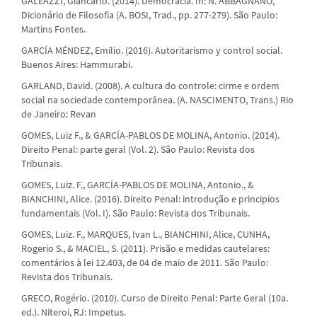
GALEAZZI, Giancarlo. (2014). Democracia. In: N. ABBAGNANO,
Dicionário de Filosofia (A. BOSI, Trad., pp. 277-279). São Paulo:
Martins Fontes.
GARCÍA MÉNDEZ, Emilio. (2016). Autoritarismo y control social.
Buenos Aires: Hammurabi.
GARLAND, David. (2008). A cultura do controle: cirme e ordem
social na sociedade contemporânea. (A. NASCIMENTO, Trans.) Rio
de Janeiro: Revan
GOMES, Luiz F., & GARCÍA-PABLOS DE MOLINA, Antonio. (2014).
Direito Penal: parte geral (Vol. 2). São Paulo: Revista dos
Tribunais.
GOMES, Luiz. F., GARCÍA-PABLOS DE MOLINA, Antonio., &
BIANCHINI, Alice. (2016). Direito Penal: introdução e principios
fundamentais (Vol. I). São Paulo: Revista dos Tribunais.
GOMES, Luiz. F., MARQUES, Ivan L., BIANCHINI, Alice, CUNHA,
Rogerio S., & MACIEL, S. (2011). Prisão e medidas cautelares:
comentários à lei 12.403, de 04 de maio de 2011. São Paulo:
Revista dos Tribunais.
GRECO, Rogério. (2010). Curso de Direito Penal: Parte Geral (10a.
ed.). Niteroi, RJ: Impetus.