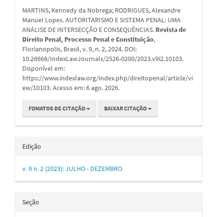
do
MARTINS, Kennedy da Nobrega; RODRIGUES, Alexandre
artigo
Manuel Lopes. AUTORITARISMO E SISTEMA PENAL: UMA
ANÁLISE DE INTERSECÇÃO E CONSEQUÊNCIAS.
Revista de
Direito Penal, Processo Penal e Constituição
,
Florianopolis, Brasil, v. 9, n. 2, 2024. DOI:
10.26668/IndexLawJournals/2526-0200/2023.v9i2.10103.
Disponível em:
https://www.indexlaw.org/index.php/direitopenal/article/vi
ew/10103. Acesso em: 6 ago. 2026.
FOMATOS DE CITAÇÃO
BAIXAR CITAÇÃO
Edição
v. 9 n. 2 (2023): JULHO - DEZEMBRO
Seção