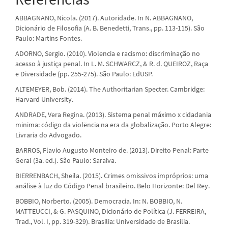
ABBAGNANO, Nicola. (2017). Autoridade. In N. ABBAGNANO,
Dicionário de Filosofia (A. B. Benedetti, Trans., pp. 113-115). São
Paulo: Martins Fontes.
ADORNO, Sergio. (2010). Violencia e racismo: discriminação no
acesso à justiça penal. In L. M. SCHWARCZ, & R. d. QUEIROZ, Raça
e Diversidade (pp. 255-275). São Paulo: EdUSP.
ALTEMEYER, Bob. (2014). The Authoritarian Specter. Cambridge:
Harvard University.
ANDRADE, Vera Regina. (2013). Sistema penal máximo x cidadania
minima: código da violëncia na era da globalização. Porto Alegre:
Livraria do Advogado.
BARROS, Flavio Augusto Monteiro de. (2013). Direito Penal: Parte
Geral (3a. ed.). São Paulo: Saraiva.
BIERRENBACH, Sheila. (2015). Crimes omissivos impróprios: uma
análise à luz do Código Penal brasileiro. Belo Horizonte: Del Rey.
BOBBIO, Norberto. (2005). Democracia. In: N. BOBBIO, N.
MATTEUCCI, & G. PASQUINO, Dicionário de Política (J. FERREIRA,
Trad., Vol. I, pp. 319-329). Brasilia: Universidade de Brasilia.