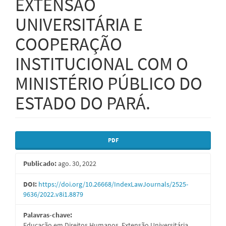
EXTENSÃO
UNIVERSITÁRIA E
COOPERAÇÃO
INSTITUCIONAL COM O
MINISTÉRIO PÚBLICO DO
ESTADO DO PARÁ.
Barra
PDF
lateral
Publicado:
ago. 30, 2022
de
artigos
DOI:
https://doi.org/10.26668/IndexLawJournals/2525-
9636/2022.v8i1.8879
Palavras-chave:
Educação em Direitos Humanos, Extensão Universitária,