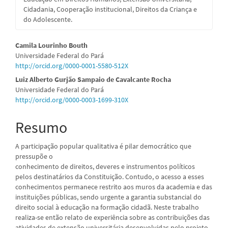
Cidadania, Cooperação institucional, Direitos da Criança e
do Adolescente.
Conteúdo
Camila Lourinho Bouth
Universidade Federal do Pará
do
http://orcid.org/0000-0001-5580-512X
artigo
Luiz Alberto Gurjão Sampaio de Cavalcante Rocha
Universidade Federal do Pará
principal
http://orcid.org/0000-0003-1699-310X
Resumo
A participação popular qualitativa é pilar democrático que
pressupõe o
conhecimento de direitos, deveres e instrumentos políticos
pelos destinatários da Constituição. Contudo, o acesso a esses
conhecimentos permanece restrito aos muros da academia e das
instituições públicas, sendo urgente a garantia substancial do
direito social à educação na formação cidadã. Neste trabalho
realiza-se então relato de experiência sobre as contribuições das
atividades de extensão universitária desenvolvidas pelo projeto