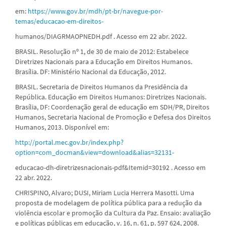
em:
https://www.gov.br/mdh/pt-br/navegue-por-
temas/educacao-em-direitos-
humanos/DIAGRMAOPNEDH.pdf . Acesso em 22 abr. 2022.
BRASIL. Resolução nº 1, de 30 de maio de 2012: Estabelece
Diretrizes Nacionais para a Educação em Direitos Humanos.
Brasília. DF: Ministério Nacional da Educação, 2012.
BRASIL. Secretaria de Direitos Humanos da Presidência da
República. Educação em Direitos Humanos: Diretrizes Nacionais.
Brasília, DF: Coordenação geral de educação em SDH/PR, Direitos
Humanos, Secretaria Nacional de Promoção e Defesa dos Direitos
Humanos, 2013. Disponível em:
http://portal.mec.gov.br/index.php?
option=com_docman&view=download&alias=32131-
educacao-dh-diretrizesnacionais-pdf&Itemid=30192 . Acesso em
22 abr. 2022.
CHRISPINO, Alvaro; DUSI, Miriam Lucia Herrera Masotti. Uma
proposta de modelagem de política pública para a redução da
violência escolar e promoção da Cultura da Paz. Ensaio: avaliação
e políticas públicas em educação, v. 16, n. 61, p. 597 624, 2008.