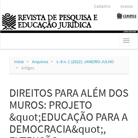
Navegação
Cadastro
Acesso
Principal
Conteúdo
principal
Barra
Lateral
Toggl
naviga
Início
Arquivos
v. 8 n. 1 (2022): JANEIRO-JULHO
Artigos
DIREITOS PARA ALÉM DOS
MUROS: PROJETO
&quot;EDUCAÇÃO PARA A
DEMOCRACIA&quot;,