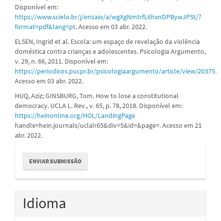
Disponível em:
https://www.scielo.br/j/ensaio/a/wgXgNmtrfL6hxnDPBywJPSt/?
format=pdf&lang=pt
. Acesso em 03 abr. 2022.
ELSEN, Ingrid et al. Escola: um espaço de revelação da violência
doméstica contra crianças e adolescentes. Psicologia Argumento,
v. 29, n. 66, 2011. Disponível em:
https://periodicos.pucpr.br/psicologiaargumento/article/view/20375
.
Acesso em 03 abr. 2022.
HUQ, Aziz; GINSBURG, Tom. How to lose a constitutional
democracy. UCLA L. Rev., v. 65, p. 78, 2018. Disponível em:
https://heinonline.org/HOL/LandingPage
handle=hein.journals/uclalr65&div=5&id=&page=. Acesso em 21
abr. 2022.
Enviar
ENVIAR SUBMISSÃO
Submissão
Idioma