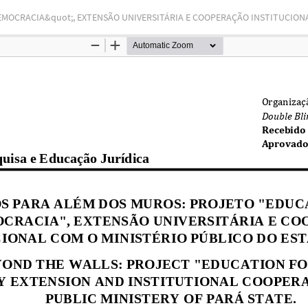
MOCRACIA&quot;, EXTENSÃO UNIVERSITÁRIA E COOPERAÇÃO INSTITUCIONA