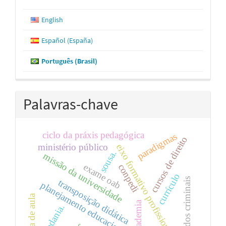
English
Español (España)
Português (Brasil)
Palavras-chave
ciclo da práxis pedagógica
paradigmas
cursos de direito
ministério público
eixo formativo profissional
sousa.
missão da universidade
exame oab
conpedi
currículo
acordos criminais
transposição didática
planejamento educacional
sala de aula
academia
cidadania.