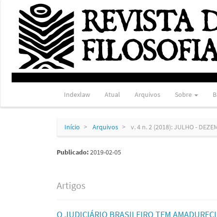
Navegação
Principal
Conteúdo
principal
Barra
Lateral
Indexlaw
Atual
Arquivos
Sobre
B
Início
Arquivos
v. 4 n. 2 (2018): JULHO - DEZ
Publicado:
2019-02-05
Artigos
O JUDICIÁRIO BRASILEIRO TEM AMADUREC