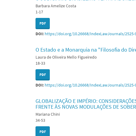
Barbara Amelize Costa
1-17
PDF
DOI:
https://doi.org/10.26668/IndexLawJournals/2525-
O Estado e a Monarquia na "Filosofia do Dir
Laura de Oliveira Mello Figueiredo
18-33
PDF
DOI:
https://doi.org/10.26668/IndexLawJournals/2525-
GLOBALIZAÇÃO E IMPÉRIO: CONSIDERAÇÕ
FRENTE ÀS NOVAS MODULAÇÕES DE SOBER
Mariana Chini
34-53
PDF