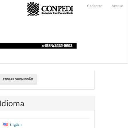
Cadastro
Acesso
nviar
ENVIAR SUBMISSÃO
ubmissão
Idioma
English