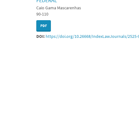
FEDERAL
Caio Gama Mascarenhas
90-110
PDF
DOI:
https://doi.org/10.26668/IndexLawJournals/2525-