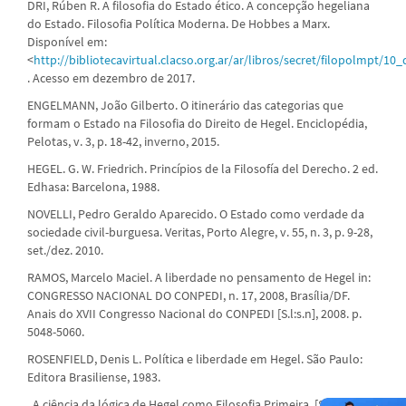
DRI, Rúben R. A filosofia do Estado ético. A concepção hegeliana
do Estado. Filosofia Política Moderna. De Hobbes a Marx.
Disponível em:
<
http://bibliotecavirtual.clacso.org.ar/ar/libros/secret/filopolmpt/10_d
. Acesso em dezembro de 2017.
ENGELMANN, João Gilberto. O itinerário das categorias que
formam o Estado na Filosofia do Direito de Hegel. Enciclopédia,
Pelotas, v. 3, p. 18-42, inverno, 2015.
HEGEL. G. W. Friedrich. Princípios de la Filosofía del Derecho. 2 ed.
Edhasa: Barcelona, 1988.
NOVELLI, Pedro Geraldo Aparecido. O Estado como verdade da
sociedade civil-burguesa. Veritas, Porto Alegre, v. 55, n. 3, p. 9-28,
set./dez. 2010.
RAMOS, Marcelo Maciel. A liberdade no pensamento de Hegel in:
CONGRESSO NACIONAL DO CONPEDI, n. 17, 2008, Brasília/DF.
Anais do XVII Congresso Nacional do CONPEDI [S.l:s.n], 2008. p.
5048-5060.
ROSENFIELD, Denis L. Política e liberdade em Hegel. São Paulo:
Editora Brasiliense, 1983.
. A ciência da lógica de Hegel como Filosofia Primeira. [S.l]: Ágora