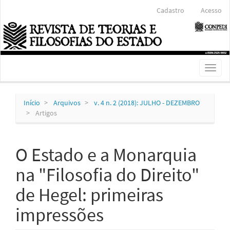
Navegação
Cadastro
Acesso
Principal
Conteúdo
principal
Barra
Lateral
Toggl
naviga
Início
Arquivos
v. 4 n. 2 (2018): JULHO - DEZEMBRO
Artigos
O Estado e a Monarquia
na "Filosofia do Direito"
de Hegel: primeiras
impressões