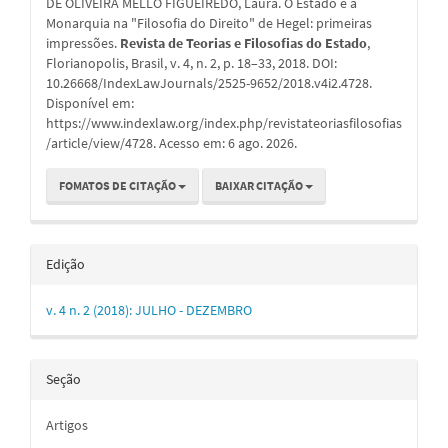
DE OLIVEIRA MELLO FIGUEIREDO, Laura. O Estado e a
artigo
Monarquia na "Filosofia do Direito" de Hegel: primeiras
impressões.
Revista de Teorias e Filosofias do Estado
,
Florianopolis, Brasil, v. 4, n. 2, p. 18–33, 2018. DOI:
10.26668/IndexLawJournals/2525-9652/2018.v4i2.4728.
Disponível em:
https://www.indexlaw.org/index.php/revistateoriasfilosofias
/article/view/4728. Acesso em: 6 ago. 2026.
FOMATOS DE CITAÇÃO
BAIXAR CITAÇÃO
Edição
v. 4 n. 2 (2018): JULHO - DEZEMBRO
Seção
Artigos