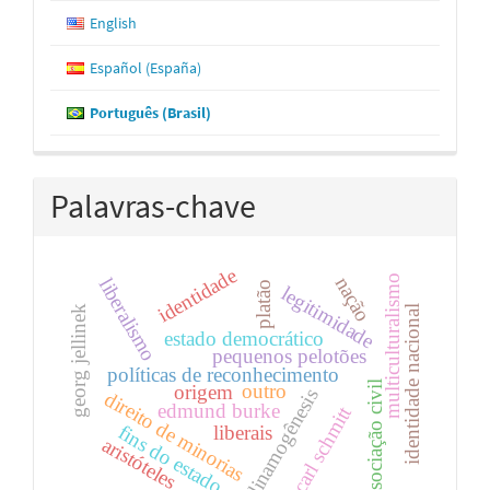
English
Español (España)
Português (Brasil)
Palavras-chave
identidade
multiculturalismo
nação
liberalismo
platão
legitimidade
identidade nacional
georg jellinek
estado democrático
pequenos pelotões
políticas de reconhecimento
associação civil
outro
origem
dinamogênesis
direito de minorias
edmund burke
carl schmitt
fins do estado
liberais
aristóteles