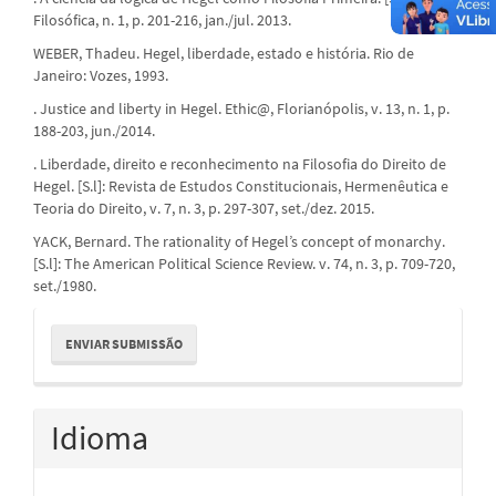
Filosófica, n. 1, p. 201-216, jan./jul. 2013.
WEBER, Thadeu. Hegel, liberdade, estado e história. Rio de
Janeiro: Vozes, 1993.
. Justice and liberty in Hegel. Ethic@, Florianópolis, v. 13, n. 1, p.
188-203, jun./2014.
. Liberdade, direito e reconhecimento na Filosofia do Direito de
Hegel. [S.l]: Revista de Estudos Constitucionais, Hermenêutica e
Teoria do Direito, v. 7, n. 3, p. 297-307, set./dez. 2015.
YACK, Bernard. The rationality of Hegel’s concept of monarchy.
[S.l]: The American Political Science Review. v. 74, n. 3, p. 709-720,
set./1980.
Enviar
ENVIAR SUBMISSÃO
Submissão
Idioma