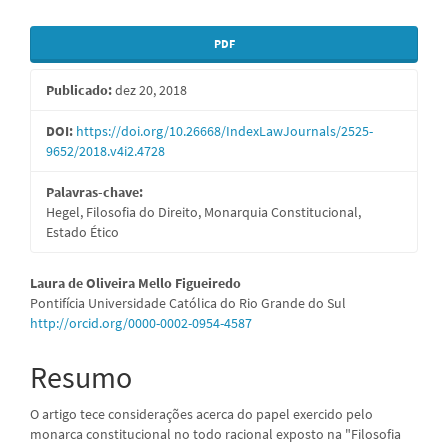
Barra
PDF
lateral
Publicado:
dez 20, 2018
de
artigos
DOI:
https://doi.org/10.26668/IndexLawJournals/2525-
9652/2018.v4i2.4728
Palavras-chave:
Hegel, Filosofia do Direito, Monarquia Constitucional,
Estado Ético
Conteúdo
Laura de Oliveira Mello Figueiredo
Pontifícia Universidade Católica do Rio Grande do Sul
do
http://orcid.org/0000-0002-0954-4587
artigo
Resumo
principal
O artigo tece considerações acerca do papel exercido pelo
monarca constitucional no todo racional exposto na "Filosofia