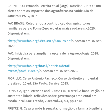
CARNEIRO, Fernando Ferreira et. al (Orgs). Dossiê ABRASCO: um
alerta sobre os impactos dos agrotóxicos na saúde. Rio de
Janeiro: EPSJV, 2015.
FAO BRASIL. Celebrando a contribuição dos agricultores
familiares para o Fome Zero e dietas mais saudáveis. c2020.
Disponível em:
<
http://www.fao.org/3/I9049ES/i9049es.pdf
>. Acesso em: 07 set.
2020.
FAO. Iniciativa para ampliar la escala de la Agroecología. 2018.
Disponível em:
<
http://www.fao.org/brasil/noticias/detail-
events/pt/c/1195906/
>. Acesso em: 07 set. 2020.
FIORILLO, Celso Antonio Pacheco. Curso de direito ambiental
brasileiro. 15 ed. São Paulo: Saraiva, 2015.
FONSECA, Igor Ferraz da and BURSZTYN, Marcel. A banalização da
sustentabilidade: reflexões sobre governança ambiental em
escala local. Soc. Estado, 2009, vol.24, n.1, pp.17-46.
FREYRE, G. Casa grande & senzala: formação da família brasileira