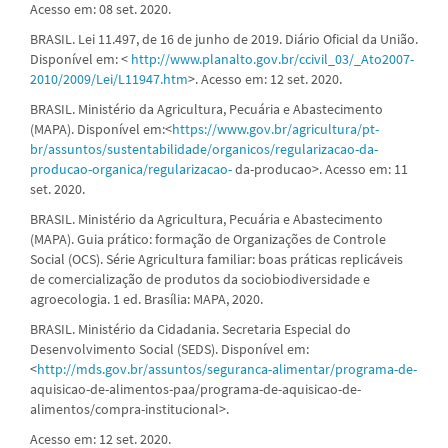
Acesso em: 08 set. 2020.
BRASIL. Lei 11.497, de 16 de junho de 2019. Diário Oficial da União.
Disponível em: <
http://www.planalto.gov.br/ccivil_03/_Ato2007-
2010/2009/Lei/L11947.htm
>. Acesso em: 12 set. 2020.
BRASIL. Ministério da Agricultura, Pecuária e Abastecimento
(MAPA). Disponível em:<
https://www.gov.br/agricultura/pt-
br/assuntos/sustentabilidade/organicos/regularizacao-da-
producao-organica/regularizacao-
da-producao>. Acesso em: 11
set. 2020.
BRASIL. Ministério da Agricultura, Pecuária e Abastecimento
(MAPA). Guia prático: formação de Organizações de Controle
Social (OCS). Série Agricultura familiar: boas práticas replicáveis
de comercialização de produtos da sociobiodiversidade e
agroecologia. 1 ed. Brasília: MAPA, 2020.
BRASIL. Ministério da Cidadania. Secretaria Especial do
Desenvolvimento Social (SEDS). Disponível em:
<
http://mds.gov.br/assuntos/seguranca-alimentar/programa-de-
aquisicao-de-alimentos-paa/programa-de-aquisicao-de-
alimentos/compra-institucional>.
Acesso em: 12 set. 2020.