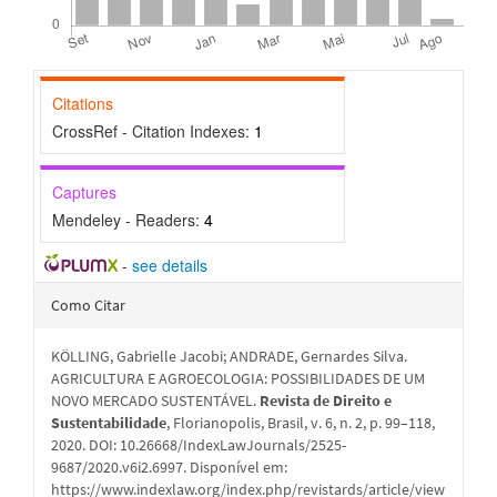
Citations
CrossRef - Citation Indexes:
1
Captures
Mendeley - Readers:
4
-
see details
Detalhes
Como Citar
do
KÖLLING, Gabrielle Jacobi; ANDRADE, Gernardes Silva.
artigo
AGRICULTURA E AGROECOLOGIA: POSSIBILIDADES DE UM
NOVO MERCADO SUSTENTÁVEL.
Revista de Direito e
Sustentabilidade
, Florianopolis, Brasil, v. 6, n. 2, p. 99–118,
2020. DOI: 10.26668/IndexLawJournals/2525-
9687/2020.v6i2.6997. Disponível em:
https://www.indexlaw.org/index.php/revistards/article/view