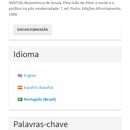
SANTOS, Boaventura de Sousa. Pela mão de Alice: o social e o
político na pós modernidade. 7. ed. Porto: Edições Afrontamento,
1999.
Enviar
ENVIAR SUBMISSÃO
Submissão
Idioma
English
Español (España)
Português (Brasil)
Palavras-chave