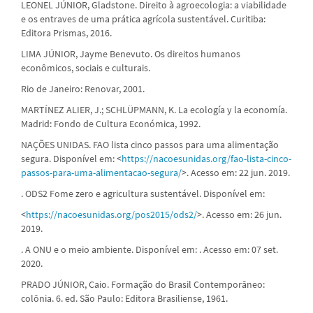
LEONEL JÚNIOR, Gladstone. Direito à agroecologia: a viabilidade
e os entraves de uma prática agrícola sustentável. Curitiba:
Editora Prismas, 2016.
LIMA JÚNIOR, Jayme Benevuto. Os direitos humanos
econômicos, sociais e culturais.
Rio de Janeiro: Renovar, 2001.
MARTÍNEZ ALIER, J.; SCHLÜPMANN, K. La ecología y la economía.
Madrid: Fondo de Cultura Económica, 1992.
NAÇÕES UNIDAS. FAO lista cinco passos para uma alimentação
segura. Disponível em: <
https://nacoesunidas.org/fao-lista-cinco-
passos-para-uma-alimentacao-segura/
>. Acesso em: 22 jun. 2019.
. ODS2 Fome zero e agricultura sustentável. Disponível em:
<
https://nacoesunidas.org/pos2015/ods2/
>. Acesso em: 26 jun.
2019.
. A ONU e o meio ambiente. Disponível em: . Acesso em: 07 set.
2020.
PRADO JÚNIOR, Caio. Formação do Brasil Contemporâneo:
colônia. 6. ed. São Paulo: Editora Brasiliense, 1961.