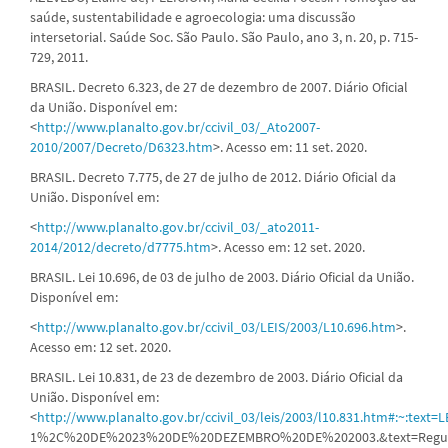
saúde, sustentabilidade e agroecologia: uma discussão
intersetorial. Saúde Soc. São Paulo. São Paulo, ano 3, n. 20, p. 715-
729, 2011.
BRASIL. Decreto 6.323, de 27 de dezembro de 2007. Diário Oficial
da União. Disponível em:
<
http://www.planalto.gov.br/ccivil_03/_Ato2007-
2010/2007/Decreto/D6323.htm
>. Acesso em: 11 set. 2020.
BRASIL. Decreto 7.775, de 27 de julho de 2012. Diário Oficial da
União. Disponível em:
<
http://www.planalto.gov.br/ccivil_03/_ato2011-
2014/2012/decreto/d7775.htm
>. Acesso em: 12 set. 2020.
BRASIL. Lei 10.696, de 03 de julho de 2003. Diário Oficial da União.
Disponível em:
<
http://www.planalto.gov.br/ccivil_03/LEIS/2003/L10.696.htm
>.
Acesso em: 12 set. 2020.
BRASIL. Lei 10.831, de 23 de dezembro de 2003. Diário Oficial da
União. Disponível em:
<
http://www.planalto.gov.br/ccivil_03/leis/2003/l10.831.htm#:~:tex
1%2C%20DE%2023%20DE%20DEZEMBRO%20DE%202003.&text=Regulam