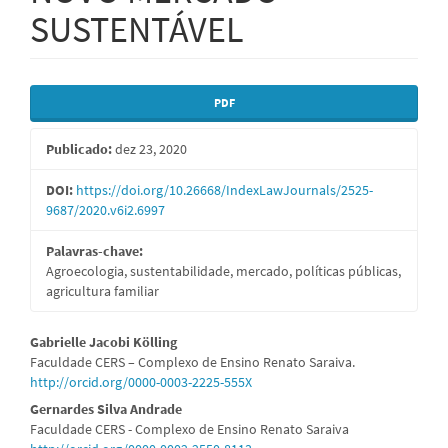
SUSTENTÁVEL
Barra
PDF
lateral
Publicado:
dez 23, 2020
de
artigos
DOI:
https://doi.org/10.26668/IndexLawJournals/2525-
9687/2020.v6i2.6997
Palavras-chave:
Agroecologia, sustentabilidade, mercado, políticas públicas,
agricultura familiar
Conteúdo
Gabrielle Jacobi Kölling
Faculdade CERS – Complexo de Ensino Renato Saraiva.
do
http://orcid.org/0000-0003-2225-555X
artigo
Gernardes Silva Andrade
Faculdade CERS - Complexo de Ensino Renato Saraiva
principal