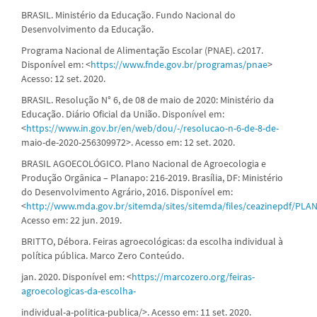
BRASIL. Ministério da Educação. Fundo Nacional do
Desenvolvimento da Educação.
Programa Nacional de Alimentação Escolar (PNAE). c2017.
Disponível em: <
https://www.fnde.gov.br/programas/pnae
>
Acesso: 12 set. 2020.
BRASIL. Resolução N° 6, de 08 de maio de 2020: Ministério da
Educação. Diário Oficial da União. Disponível em:
<
https://www.in.gov.br/en/web/dou/-/resolucao-n-6-de-8-de-
maio-de-2020-256309972>. Acesso em: 12 set. 2020.
BRASIL AGOECOLÓGICO. Plano Nacional de Agroecologia e
Produção Orgânica – Planapo: 216-2019. Brasília, DF: Ministério
do Desenvolvimento Agrário, 2016. Disponível em:
<
http://www.mda.gov.br/sitemda/sites/sitemda/files/ceazinepdf/PL
Acesso em: 22 jun. 2019.
BRITTO, Débora. Feiras agroecológicas: da escolha individual à
política pública. Marco Zero Conteúdo.
jan. 2020. Disponível em: <
https://marcozero.org/feiras-
agroecologicas-da-escolha-
individual-a-politica-publica/>. Acesso em: 11 set. 2020.