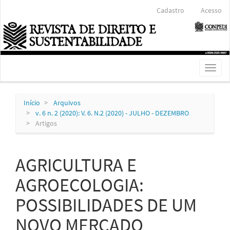
Navegação
Cadastro
Acesso
Principal
Conteúdo
principal
Barra
Lateral
Toggl
naviga
Início
Arquivos
v. 6 n. 2 (2020): V. 6. N.2 (2020) - JULHO - DEZEMBRO
Artigos
AGRICULTURA E
AGROECOLOGIA:
POSSIBILIDADES DE UM
NOVO MERCADO