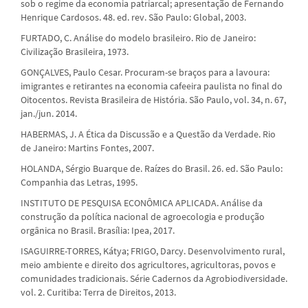
sob o regime da economia patriarcal; apresentação de Fernando
Henrique Cardosos. 48. ed. rev. São Paulo: Global, 2003.
FURTADO, C. Análise do modelo brasileiro. Rio de Janeiro:
Civilização Brasileira, 1973.
GONÇALVES, Paulo Cesar. Procuram-se braços para a lavoura:
imigrantes e retirantes na economia cafeeira paulista no final do
Oitocentos. Revista Brasileira de História. São Paulo, vol. 34, n. 67,
jan./jun. 2014.
HABERMAS, J. A Ética da Discussão e a Questão da Verdade. Rio
de Janeiro: Martins Fontes, 2007.
HOLANDA, Sérgio Buarque de. Raízes do Brasil. 26. ed. São Paulo:
Companhia das Letras, 1995.
INSTITUTO DE PESQUISA ECONÔMICA APLICADA. Análise da
construção da política nacional de agroecologia e produção
orgânica no Brasil. Brasília: Ipea, 2017.
ISAGUIRRE-TORRES, Kátya; FRIGO, Darcy. Desenvolvimento rural,
meio ambiente e direito dos agricultores, agricultoras, povos e
comunidades tradicionais. Série Cadernos da Agrobiodiversidade.
vol. 2. Curitiba: Terra de Direitos, 2013.