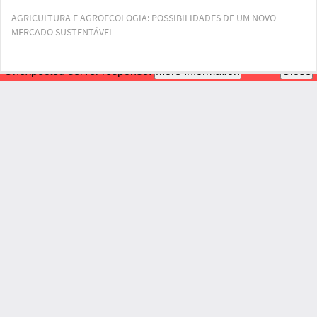
Voltar
AGRICULTURA E AGROECOLOGIA: POSSIBILIDADES DE UM NOVO
aos
MERCADO SUSTENTÁVEL
Detalhes
do
Artigo
Bai
Ba
PD