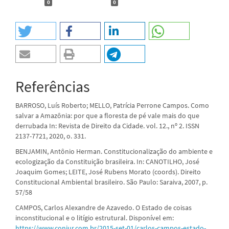
0
0
Referências
BARROSO, Luís Roberto; MELLO, Patrícia Perrone Campos. Como
salvar a Amazônia: por que a floresta de pé vale mais do que
derrubada In: Revista de Direito da Cidade. vol. 12., nº 2. ISSN
2137-7721, 2020, o. 331.
BENJAMIN, Antônio Herman. Constitucionalização do ambiente e
ecologização da Constituição brasileira. In: CANOTILHO, José
Joaquim Gomes; LEITE, José Rubens Morato (coords). Direito
Constitucional Ambiental brasileiro. São Paulo: Saraiva, 2007, p.
57/58
CAMPOS, Carlos Alexandre de Azavedo. O Estado de coisas
inconstitucional e o litígio estrutural. Disponível em:
https://www.conjur.com.br/2015-set-01/carlos-campos-estado-