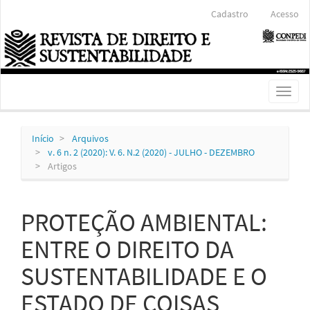
Navegação
Cadastro
Acesso
Principal
Conteúdo
principal
Barra
Lateral
Toggl
naviga
Início
Arquivos
v. 6 n. 2 (2020): V. 6. N.2 (2020) - JULHO - DEZEMBRO
Artigos
PROTEÇÃO AMBIENTAL:
ENTRE O DIREITO DA
SUSTENTABILIDADE E O
ESTADO DE COISAS