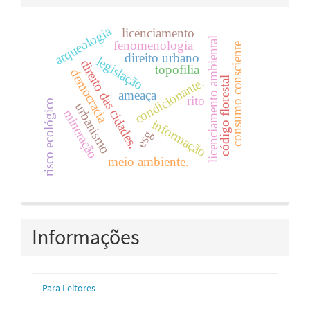
arqueologia
licenciamento
licenciamento ambiental
fenomenologia
consumo consciente
direito urbano
legislação
direito das cidades.
topofilia
democracia
código florestal
condicionante.
ameaça
rito
risco ecológico
urbanismo
mineração
informação
esg
meio ambiente.
Informações
Para Leitores