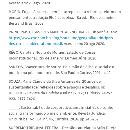
Acesso em: 21 ago. 2020.
MORIN, Edgar. A cabeça bem-feita: repensar a reforma, reformar o
pensamento. tradução Eloá Jacobina. - 8a ed. - Rio de Janeiro:
Bertrand Brasil,2003.
PRINCIPAIS DESASTRES AMBIENTAIS NO BRASIL. Disponível em:
https://www.coc.com.br/blog/soualuno/geografia/principais-
desastres-ambientais-no-brasil
. Acesso em: 20 ago 2020.
RÊGO, Carolina Noura de Moraes. Estado de Coisas
Inconstitucional. Rio de Janeiro: Lumen Júris, 2020.
SANTOS, Boaventura de Souza. Pela mão de Alice: o social e o
político na pós-modernidade. São Paulo: Cortez, 2001. p. 42
SOUZA, Maria Cláudia da Silva Antunes de. 20 anos de
sustentabilidade: reflexões sobre avanços e desafios. In:
DESAFIOS. Revista da Unifebe (Online) 2012; 11 (dez):239-252.
ISSN 2177-742X
_____. Sustentabilidade corporativa: uma iniciativa de cunho
social transformando o meio ambiente. Revista Jurídica.
Unicuritiba . vol. 04, n°. 45, Curitiba, 2016. pp.245-262
SUPREMO TRIBUNAL FEDERAL. Decisão cautelar na Ação Direta