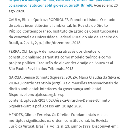
coisas-inconstitucional-litigio-estrutural#_ftnref6
. Acesso em: 20
ago 2020.
CAÚLA, Bleine Queiroz; RODRIGUES, Francisco Lisboa. O estado
de coisas inconstitucional ambiental. In: Revista de Direito
Público Contemporâneo. Instituto de Estudios Constitucionales
da Venezuela e Universidade Federal Rural do Rio de Janeiro do
Brasil, a. 2, v.1., 2, p. julho/dezembro, 2018.
FERRAJOLI, Luigi. A democracia através dos direitos: o
constitucionalismo garantista como modelo teórico e como
projeto político. Tradução de Alexander Araújo de Souza et al.
São Paulo: Revista dos Tribunais, 2015.
GARCIA, Denise Schmitt Siqueira; SOUZA, Maria Claudia da Silva e;
VIEIRA, Ricardo Stanziola (orgs). As dimensões transnacionais do
direito ambiental: interfaces da governança ambiental.
Disponível em: ajufesc.org.br/wp-
content/uploads/2017/02/Jéssica-Girardi-e-Denise-Schmitt-
Siqueira-Garcia.pdf. Acesso em: 20 ago 2020.
MENDES, Gilmar Ferreira. Os Direitos Fundamentais e seus
múltiplos significados na ordem constitucional. In: Revista
Jurídica Virtual, Brasília, vol. 2, n. 13, junho/1999. Disponível em: .