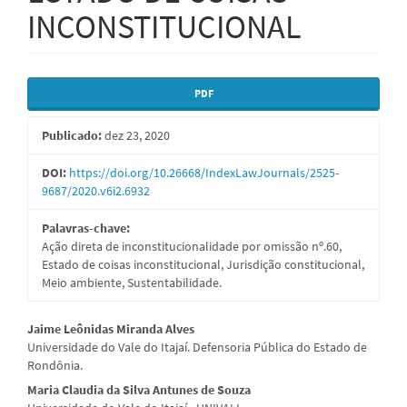
INCONSTITUCIONAL
Barra
PDF
lateral
Publicado:
dez 23, 2020
de
artigos
DOI:
https://doi.org/10.26668/IndexLawJournals/2525-
9687/2020.v6i2.6932
Palavras-chave:
Ação direta de inconstitucionalidade por omissão nº.60,
Estado de coisas inconstitucional, Jurisdição constitucional,
Meio ambiente, Sustentabilidade.
Conteúdo
Jaime Leônidas Miranda Alves
Universidade do Vale do Itajaí. Defensoria Pública do Estado de
do
Rondônia.
artigo
Maria Claudia da Silva Antunes de Souza