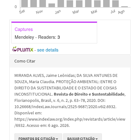
Captures
Mendeley - Readers:
3
-
see details
Detalhes
Como Citar
do
MIRANDA ALVES, Jaime Leônidas; DA SILVA ANTUNES DE
artigo
SOUZA, Maria Claudia. PROTEÇÃO AMBIENTAL: ENTRE O
DIREITO DA SUSTENTABILIDADE E O ESTADO DE COISAS
INCONSTITUCIONAL.
Revista de Direito e Sustentabilidade
,
Florianopolis, Brasil, v. 6, n. 2, p. 63–78, 2020. DOI:
10.26668/IndexLawJournals/2525-9687/2020.v6i2.6932.
Disponível em:
https://www.indexlaw.org/index.php/revistards/article/view
/6932. Acesso em: 6 ago. 2026.
FOMATOS DE CITAÇÃO
BAIXAR CITAÇÃO