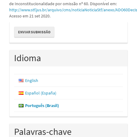
de Inconstitucionalidade por omissão nº 60. Disponível em:
http://www.stf.jus.br/arquivo/cms/noticiaNoticiaStf/anexo/ADO60Dec
Acesso em 21 set 2020.
Enviar
ENVIAR SUBMISSÃO
Submissão
Idioma
English
Español (España)
Português (Brasil)
Palavras-chave