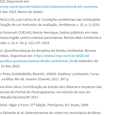
 2015. Disponível em:
cnmp.mp.br/portal/relatoriosbi/sistema-prisional-em-numeros
.
0 dez. 2023. Banco de dados.
CELLOS, Luiz Carlos et al. Condições ambientais das Instituições
plicação de um instrutivo de avaliação. Ambiência, v. 15, n. 3, 2019.
o Emanuel; COELHO, Marcio Henrique. Gastos públicos em meio
mesorregião centro oriental paranaense. Revista Meio Ambiente e
de, v. 12, n. 24, p. 121-137, 2023.
n. Questões básicas da disciplina de Direito Ambiental. Revista
rídico. Disponível em:
https://www.conjur.com.br/2020-set-
juridico-questoes-basicas-direito-ambiental/.26
de setembro de
 19 dez. 2023.
er Pires; GUANABARA, Ricardo; JORGE, Vladimyr Lombardo. Curso
 Jurídica. Rio de Janeiro: Elsevier, 2011. 397 p.
via Aline Silva. Contribuição ao estudo dos dilemas e impactos das
sionais do Pontal do Paranapanema: um estudo de caso do
 Marabá Paulista/SP. 2017.
hel. Vigiar e Punir. 27ª Edição. Petrópolis, RJ: Vozes, 1999.
s Eduardo et al. Determinantes do crime nos municípios de Minas