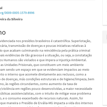
údo
al
.org/0009-0005-1579-8996
eira da Silveira
mo
pal
videnciada nos presídios brasileiros é catastrófica. Superlotação,
cária, transmissão de doenças e poucas iniciativas relativas à
ção que acabam culminando na reincidência pela prática criminal
pais evidências de tão gravosa é a situação, ou seja, a constatação
tos Humanos são violados e que impera a Injustiça Ambiental.
 as Unidades Prisionais, que constituem um meio ambiente
acabam sendo um espaço em que se evidenciam impactos ao meio
nto o interno que acomete diretamente aos reclusos, como a
 de doenças, más condições estruturais e de higiene/limpeza, bem
no, às regiões circundantes, como aumento da taxa de
e/violência em regiões pouco desenvolvidas, a maior necessidade
públicas assistencialistas, com o intuito de mitigar esse problema
o, e o consumo exacerbado de recursos naturais. Assim, foi
 que maneira o Presídio de Ervália-MG impacta a vida dos internos