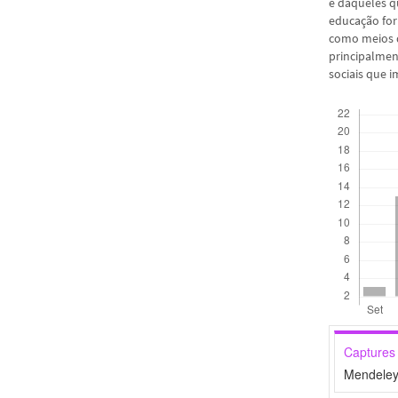
e daqueles q
educação form
como meios d
principalmen
sociais que i
Downloads
Captures
Mendeley