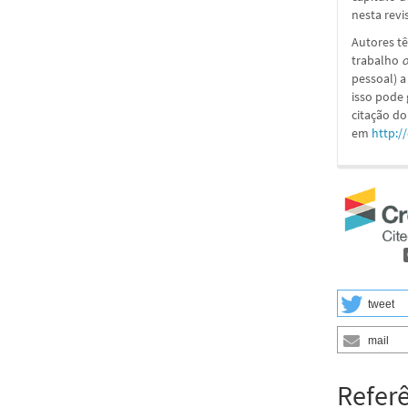
nesta revi
Autores tê
trabalho
o
pessoal) a
isso pode
citação do
em
http:/
tweet
mail
Refer