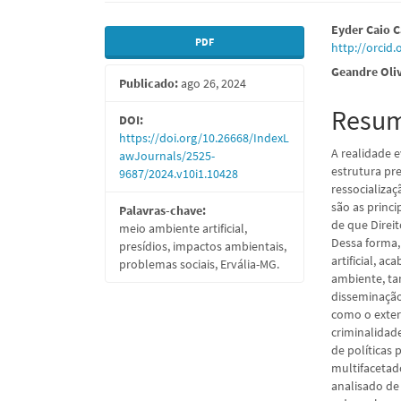
Barra
Conte
Eyder Caio C
PDF
http://orcid
lateral
do
Geandre Oliv
Publicado:
ago 26, 2024
de
artigo
Resu
artigos
princi
DOI:
https://doi.org/10.26668/IndexL
A realidade e
awJournals/2525-
estrutura pre
9687/2024.v10i1.10428
ressocializa
são as princi
Palavras-chave:
de que Direi
meio ambiente artificial,
Dessa forma,
presídios, impactos ambientais,
artificial, 
problemas sociais, Ervália-MG.
ambiente, ta
disseminação
como o exter
criminalidad
de políticas 
multifacetad
analisado de