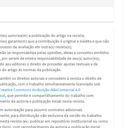
or(es) autoriza(m) a publicação do artigo na revista;
or(es) garante(m) que a contribuição é original e inédita e que não
ocesso de avaliação em outra(s) revista(s);
a não se responsabiliza pelas opiniões, ideias e conceitos emitidos
, por serem de inteira responsabilidade de seu(s) autor(es);
ado aos editores o direito de proceder ajustes textuais e de
 do artigo às normas da publicação.
ntêm os direitos autorais e concedem à revista o direito de
publicação, com o trabalho simultaneamente licenciado sob
Creative Commons Atribuição-NãoComercial 4.0
nal
,
que permite o compartilhamento do trabalho com
ento da autoria e publicação inicial nesta revista.
m autorização para assumir contratos adicionais
nte, para distribuição não exclusiva da versão do trabalho
nesta revista (ex.: publicar em repositório institucional ou como
e livro), com reconhecimento de autoria e publicação inicial