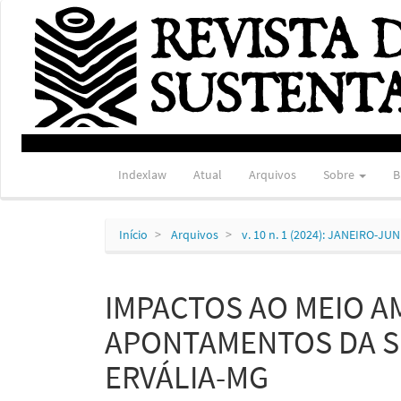
Navegação
Principal
Conteúdo
principal
Barra
Lateral
Indexlaw
Atual
Arquivos
Sobre
B
Início
Arquivos
v. 10 n. 1 (2024): JANEIRO-JU
IMPACTOS AO MEIO AM
APONTAMENTOS DA SI
ERVÁLIA-MG