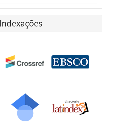
Indexações