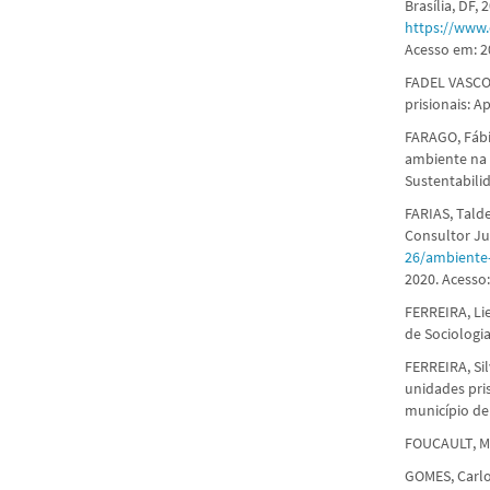
Brasília, DF,
https://www.
Acesso em: 2
FADEL VASCON
prisionais: A
FARAGO, Fábi
ambiente na 
Sustentabilida
FARIAS, Talde
Consultor Ju
26/ambiente-
2020. Acesso:
FERREIRA, Li
de Sociologia
FERREIRA, Sil
unidades pri
município de
FOUCAULT, Mic
GOMES, Carlo