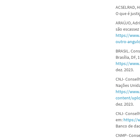
ACSELRAD, He
O que é justi
ARAÚJO, Adri
são escassez 
https://www.
outro-angul
BRASIL. Const
Brasília, DF,
https://www.
dez. 2023.
CNJ- Conselh
Nações Unidas
https://www.
content/upl
dez. 2023.
CNJ- Conselho
em:
https://
Banco de da
CNMP- Consel