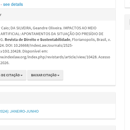
-
see details
hes
r
 Caio; DA SILVEIRA, Geandre Oliveira. IMPACTOS AO MEIO
 ARTIFICIAL: APONTAMENTOS DA SITUAÇÃO DO PRESÍDIO DE
MG.
Revista de Direito e Sustentabilidade
, Florianopolis, Brasil, v.
2024. DOI: 10.26668/IndexLawJournals/2525-
v10i1.10428. Disponível em:
w.indexlaw.org/index.php/revistards/article/view/10428. Acesso
 2026.
 DE CITAÇÃO
BAIXAR CITAÇÃO
 (2024): JANEIRO-JUNHO