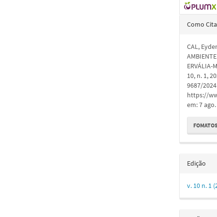
Detal
Como Cita
do
CAL, Eyder
artigo
AMBIENTE
ERVÁLIA-
10, n. 1, 
9687/2024.
https://ww
em: 7 ago.
FOMATOS
Edição
v. 10 n. 1