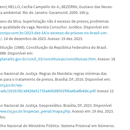
nri; MELLO, Cecília Campello do A.; BEZERRA, Gustavo das Neves.
ça ambiental. Rio de Janeiro: Garamond. 2009. 160 p.
ano da Silva. Superlotação não é excesso de presos; problemas
e qualidade da vaga. Revista Consultor Jurídico. Disponível em:
conjur.com.br/2023-dez-14/o-excesso-de-prisoes-no-brasil-um-
o/
. 14 de dezembro de 2023. Acesso: 19 dez. 2023.
ituição (1988). Constituição da República Federativa do Brasil.
 1988. Disponível em:
planalto.gov.br/ccivil_03/constituicao/constituicao.htm
. Acesso: 18
o Nacional de Justiça- Regras de Mandela: regras mínimas das
 para o tratamento de presos. Brasília: DF, 2016. Disponível em:
cnj.jus.br/wp-
oads/2019/09/a9426e51735a4d0d8501f06a4ba8b4de.pdf
. Acesso 12
 Nacional de Justiça. Geopresídios. Brasília, DF, 2023. Disponível
www.cnj.jus.br/inspecao_penal/mapa.php
. Acesso em: 19 dez. 2023.
dos.
ho Nacional do Ministério Público. Sistema Prisional em Números.