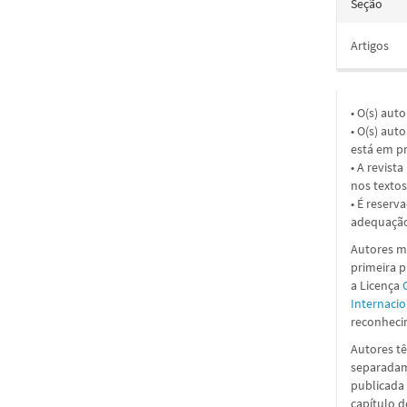
Seção
Artigos
• O(s) aut
• O(s) aut
está em pr
• A revist
nos textos
• É reserv
adequação
Autores ma
primeira 
a
Licença
Internacio
reconhecim
Autores tê
separadame
publicada 
capítulo d