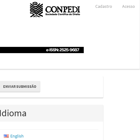
Cadastro
Acesso
nviar
ENVIAR SUBMISSÃO
ubmissão
Idioma
English