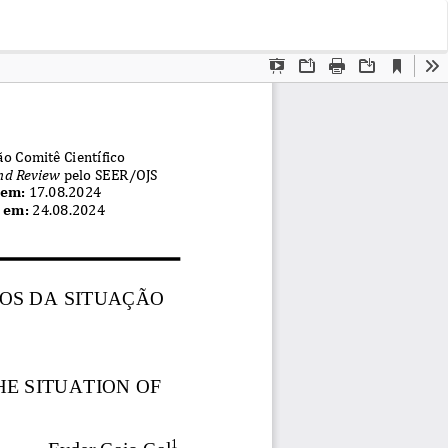
Bai
Ba
PD