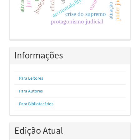
poder judiciário.
accountability horizontal
controle
eficácia.
crise do supremo
protagonismo judicial
Informações
Para Leitores
Para Autores
Para Bibliotecários
Edição Atual