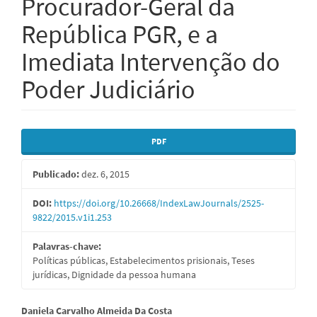
Procurador-Geral da
República PGR, e a
Imediata Intervenção do
Poder Judiciário
Barra
PDF
lateral
Publicado:
dez. 6, 2015
de
artigos
DOI:
https://doi.org/10.26668/IndexLawJournals/2525-
9822/2015.v1i1.253
Palavras-chave:
Políticas públicas, Estabelecimentos prisionais, Teses
jurídicas, Dignidade da pessoa humana
Conteúdo
Daniela Carvalho Almeida Da Costa