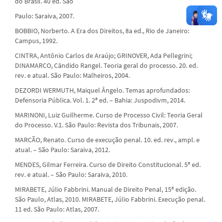
do Brasil. 40 ed. São
Paulo: Saraiva, 2007.
BOBBIO, Norberto. A Era dos Direitos, 8a ed., Rio de Janeiro:
Campus, 1992.
CINTRA, Antônio Carlos de Araújo; GRINOVER, Ada Pellegrini;
DINAMARCO, Cândido Rangel. Teoria geral do processo. 20. ed.
rev. e atual. São Paulo: Malheiros, 2004.
DEZORDI WERMUTH, Maiquel Ângelo. Temas aprofundados:
Defensoria Pública. Vol. 1. 2ª ed. – Bahia: Juspodivm, 2014.
MARINONI, Luiz Guilherme. Curso de Processo Civil: Teoria Geral
do Processo. V.1. São Paulo: Revista dos Tribunais, 2007.
MARCÃO, Renato. Curso de execução penal. 10. ed. rev., ampl. e
atual. – São Paulo: Saraiva, 2012.
MENDES, Gilmar Ferreira. Curso de Direito Constitucional. 5ª ed.
rev. e atual. – São Paulo: Saraiva, 2010.
MIRABETE, Júlio Fabbrini. Manual de Direito Penal, 15ª edição.
São Paulo, Atlas, 2010. MIRABETE, Júlio Fabbrini. Execução penal.
11 ed. São Paulo: Atlas, 2007.