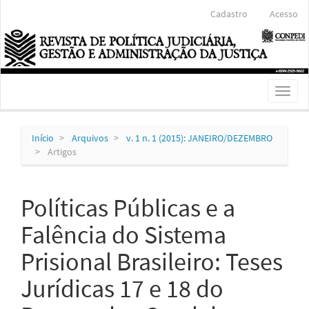
Navegação
Cadastro
Acesso
Principal
Conteúdo
principal
Barra
Lateral
Toggl
naviga
Início
Arquivos
v. 1 n. 1 (2015): JANEIRO/DEZEMBRO
Artigos
Políticas Públicas e a
Falência do Sistema
Prisional Brasileiro: Teses
Jurídicas 17 e 18 do