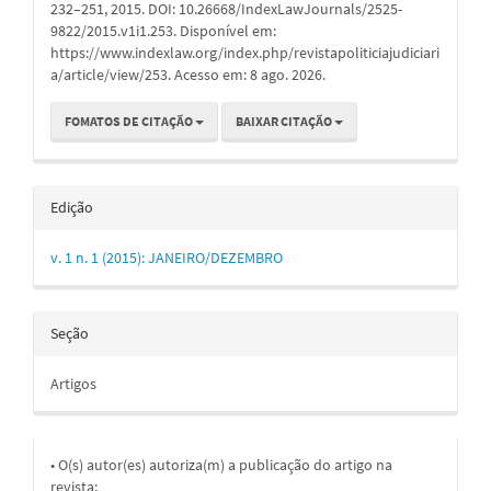
232–251, 2015. DOI: 10.26668/IndexLawJournals/2525-
9822/2015.v1i1.253. Disponível em:
https://www.indexlaw.org/index.php/revistapoliticiajudiciari
a/article/view/253. Acesso em: 8 ago. 2026.
FOMATOS DE CITAÇÃO
BAIXAR CITAÇÃO
Edição
v. 1 n. 1 (2015): JANEIRO/DEZEMBRO
Seção
Artigos
• O(s) autor(es) autoriza(m) a publicação do artigo na
revista;