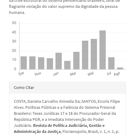
da crise estrutural do sistema penitenciário brasileiro, sinal de
flagrante violação do valor supremo da dignidade da pessoa
humana.
Downloads
Detalhes
Como Citar
do
COSTA, Daniela Carvalho Almeida Da; SANTOS, Ercolis Filipe
artigo
Alves. Políticas Públicas e a Falência do Sistema Prisional
Brasileiro: Teses Jurídicas 17 e 18 do Procurador-Geral da
República PGR, e a Imediata Intervenção do Poder
Judiciário.
Revista de Política Judiciária, Gestão e
Administração da Justiça
, Florianopolis, Brasil, v. 1, n. 1, p.