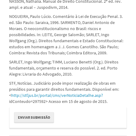
NASSON, Nathalia. Manual de Direito Constitucional. 2ª ed. rev.
ampl. e atual – Juspodivm, 2014.
NOGUEIRA, Paulo Lúcio. Comentário à Lei de Execução Penal. 3.
ed. São Paulo: Saraiva, 1996. SARMENTO, Daniel Antonio de
Moraes. O neoconstitucionalismo no Brasil: riscos e
possibilidades. In: LEITE, George Salomão; SARLET, Ingo
Wolfgang (Org.). Direitos fundamentais e Estado Constitucional:
estudos em homenagem a J. J. Gomes Canotilho. São Paulo;
Coimbra: Revista dos Tribunais; Coimbra Editora, 2009.
SARLET, Ingo Wolfgang; TIMM, Luciano Benetti (Org.). Direitos
fundamentais, orçamento e reserva do possível. 2. ed. Porto
Alegre: Livraria do Advogado, 2010.
STF, Notícias. Judiciário pode impor realização de obras em
presídios para garantir direitos fundamentais. Disponível em:
<
http://stf.jus.br/portal/cms/verNoticiaDetalhe.asp?
idConteudo=297592> Acesso em 15 de agosto de 2015.
Enviar
ENVIAR SUBMISSÃO
Submissão