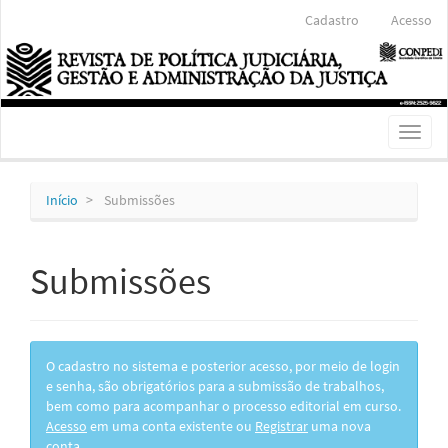
Navegação
Cadastro
Acesso
Principal
Conteúdo
principal
Barra
Lateral
Toggl
naviga
Início
Submissões
Submissões
O cadastro no sistema e posterior acesso, por meio de login
e senha, são obrigatórios para a submissão de trabalhos,
bem como para acompanhar o processo editorial em curso.
Acesso
em uma conta existente ou
Registrar
uma nova
conta.