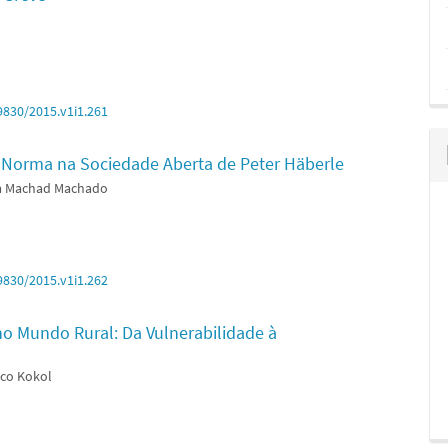
9830/2015.v1i1.261
a Norma na Sociedade Aberta de Peter Häberle
va Machad Machado
9830/2015.v1i1.262
no Mundo Rural: Da Vulnerabilidade à
ico Kokol