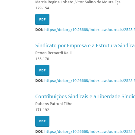
Marcia Regina Lobato, Vitor Salino de Moura Eça
129-154
PDF
DOI:
https://doi.org/10.26668/IndexLawJournals/2525-
Sindicato por Empresa e a Estrutura Sindical
Renan Bernardi Kalil
155-170
PDF
DOI:
https://doi.org/10.26668/IndexLawJournals/2525-
Contribuições Sindicais e a Liberdade Sindi
Rubens Patruni Filho
171-192
PDF
DOI:
https://doi.org/10.26668/IndexLawJournals/2525-