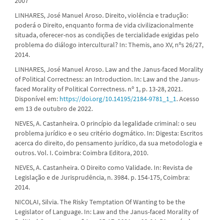
2007
LINHARES, José Manuel Aroso. Direito, violência e tradução:
poderá o Direito, enquanto forma de vida civilizacionalmente
situada, oferecer-nos as condições de tercialidade exigidas pelo
problema do diálogo intercultural? In: Themis, ano XV, nºs 26/27,
2014.
LINHARES, José Manuel Aroso. Law and the Janus-faced Morality
of Political Correctness: an Introduction. In: Law and the Janus-
faced Morality of Political Correctness. nº 1, p. 13-28, 2021.
Disponível em:
https://doi.org/10.14195/2184-9781_1_1
. Acesso
em 13 de outubro de 2022.
NEVES, A. Castanheira. O princípio da legalidade criminal: o seu
problema jurídico e o seu critério dogmático. In: Digesta: Escritos
acerca do direito, do pensamento jurídico, da sua metodologia e
outros. Vol. I. Coimbra: Coimbra Editora, 2010.
NEVES, A. Castanheira. O Direito como Validade. In: Revista de
Legislação e de Jurisprudência, n. 3984. p. 154-175, Coimbra:
2014.
NICOLAI, Silvia. The Risky Temptation Of Wanting to be the
Legislator of Language. In: Law and the Janus-faced Morality of