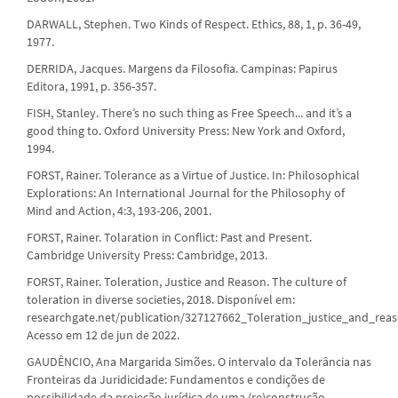
DARWALL, Stephen. Two Kinds of Respect. Ethics, 88, 1, p. 36-49,
1977.
DERRIDA, Jacques. Margens da Filosofia. Campinas: Papirus
Editora, 1991, p. 356-357.
FISH, Stanley. There’s no such thing as Free Speech... and it’s a
good thing to. Oxford University Press: New York and Oxford,
1994.
FORST, Rainer. Tolerance as a Virtue of Justice. In: Philosophical
Explorations: An International Journal for the Philosophy of
Mind and Action, 4:3, 193-206, 2001.
FORST, Rainer. Tolaration in Conflict: Past and Present.
Cambridge University Press: Cambridge, 2013.
FORST, Rainer. Toleration, Justice and Reason. The culture of
toleration in diverse societies, 2018. Disponível em:
researchgate.net/publication/327127662_Toleration_justice_and_reas
Acesso em 12 de jun de 2022.
GAUDÊNCIO, Ana Margarida Simões. O intervalo da Tolerância nas
Fronteiras da Juridicidade: Fundamentos e condições de
possibilidade da projeção jurídica de uma (re)construção