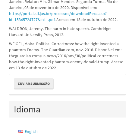
Janeiro. Relator: Min. Gilmar Mendes. Segunda Turma. Rio de
Janeiro, 03 de novembro de 2020. Disponível em:
https://portal.stf.jus.br/processos/downloadPeca.asp?
id=15345724727&ext=.pdf
. Acesso em 13 de outubro de 2022.
WALDRON, Jeremy. The harm in hate speech. Cambridge:
Harvard University Press, 2012.
WEIGEL, Moira. Political Correctness: how the right invented a
phantom Enemy. The Guardian.com, nov. 2016. Disponível em:
theguardian.com/us-news/2016/nov/30/political-correctness-
how-the-right-invented-phantom-enemy-donald-trump. Acesso
em 13 de outubro de 2022.
Enviar
ENVIAR SUBMISSÃO
Submissão
Idioma
English