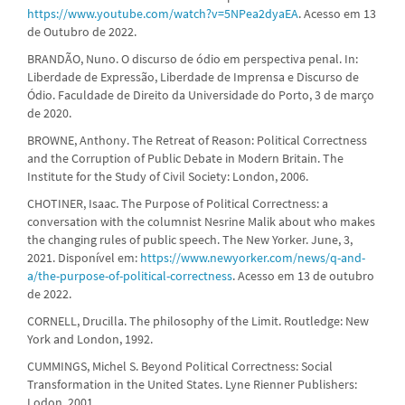
https://www.youtube.com/watch?v=5NPea2dyaEA
. Acesso em 13
de Outubro de 2022.
BRANDÃO, Nuno. O discurso de ódio em perspectiva penal. In:
Liberdade de Expressão, Liberdade de Imprensa e Discurso de
Ódio. Faculdade de Direito da Universidade do Porto, 3 de março
de 2020.
BROWNE, Anthony. The Retreat of Reason: Political Correctness
and the Corruption of Public Debate in Modern Britain. The
Institute for the Study of Civil Society: London, 2006.
CHOTINER, Isaac. The Purpose of Political Correctness: a
conversation with the columnist Nesrine Malik about who makes
the changing rules of public speech. The New Yorker. June, 3,
2021. Disponível em:
https://www.newyorker.com/news/q-and-
a/the-purpose-of-political-correctness
. Acesso em 13 de outubro
de 2022.
CORNELL, Drucilla. The philosophy of the Limit. Routledge: New
York and London, 1992.
CUMMINGS, Michel S. Beyond Political Correctness: Social
Transformation in the United States. Lyne Rienner Publishers:
Lodon, 2001.