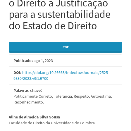
o Direito à Justificação
para a sustentabilidade
do Estado de Direito
Barra
PDF
lateral
Publicado:
ago 1, 2023
de
artigos
DOI:
https://doi.org/10.26668/IndexLawJournals/2525-
9830/2023.v9i1.9700
Palavras-chave:
Politicamente Correto, Tolerância, Respeito, Autoestima,
Reconhecimento.
Conteúdo
Aline de Almeida Silva Sousa
Faculdade de Direito da Universidade de Coimbra
do