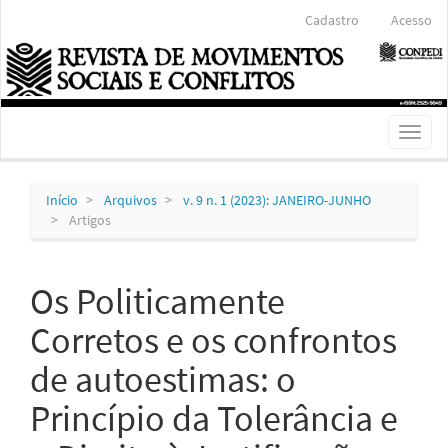
Navegação
Cadastro
Acesso
Principal
Conteúdo
principal
Barra
Lateral
Toggl
naviga
Início
Arquivos
v. 9 n. 1 (2023): JANEIRO-JUNHO
Artigos
Os Politicamente
Corretos e os confrontos
de autoestimas: o
Princípio da Tolerância e