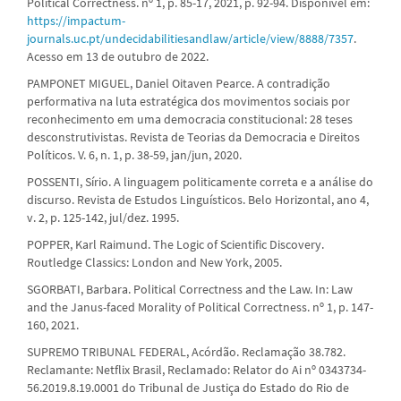
Political Correctness. nº 1, p. 85-17, 2021, p. 92-94. Disponível em:
https://impactum-
journals.uc.pt/undecidabilitiesandlaw/article/view/8888/7357
.
Acesso em 13 de outubro de 2022.
PAMPONET MIGUEL, Daniel Oitaven Pearce. A contradição
performativa na luta estratégica dos movimentos sociais por
reconhecimento em uma democracia constitucional: 28 teses
desconstrutivistas. Revista de Teorias da Democracia e Direitos
Políticos. V. 6, n. 1, p. 38-59, jan/jun, 2020.
POSSENTI, Sírio. A linguagem politicamente correta e a análise do
discurso. Revista de Estudos Linguísticos. Belo Horizontal, ano 4,
v. 2, p. 125-142, jul/dez. 1995.
POPPER, Karl Raimund. The Logic of Scientific Discovery.
Routledge Classics: London and New York, 2005.
SGORBATI, Barbara. Political Correctness and the Law. In: Law
and the Janus-faced Morality of Political Correctness. nº 1, p. 147-
160, 2021.
SUPREMO TRIBUNAL FEDERAL, Acórdão. Reclamação 38.782.
Reclamante: Netflix Brasil, Reclamado: Relator do Ai nº 0343734-
56.2019.8.19.0001 do Tribunal de Justiça do Estado do Rio de