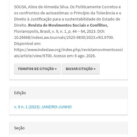
do
SOUSA, Aline de Almeida Silva. Os Politicamente Corretos e
artigo
os confrontos de autoestimas: o Princípio da Tolerância e o
Direito à Justificação para a sustentabilidade do Estado de
Direito.
Revista de Movimentos Sociais e Conflitos
,
Florianopolis, Brasil, v. 9, n. 1, p. 44 – 64, 2023. DOI:
10.26668/IndexLawJournals/2525-9830/2023.v9i1.9700.
Disponível em:
https://www.indexlaw.org/index.php/revistamovimentosoci
ais/article/view/9700. Acesso em: 6 ago. 2026.
FOMATOS DE CITAÇÃO
BAIXAR CITAÇÃO
Edição
v. 9 n. 1 (2023): JANEIRO-JUNHO
Seção