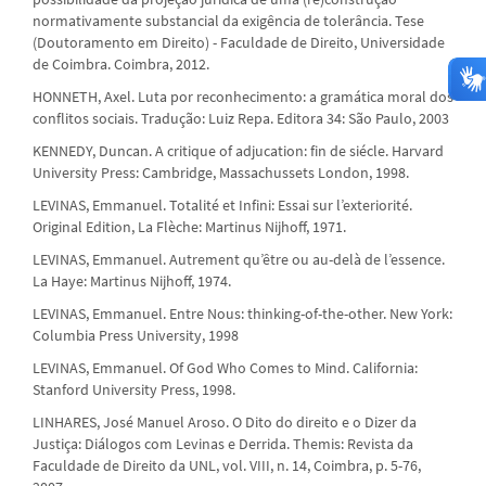
normativamente substancial da exigência de tolerância. Tese
(Doutoramento em Direito) - Faculdade de Direito, Universidade
de Coimbra. Coimbra, 2012.
HONNETH, Axel. Luta por reconhecimento: a gramática moral dos
conflitos sociais. Tradução: Luiz Repa. Editora 34: São Paulo, 2003
KENNEDY, Duncan. A critique of adjucation: fin de siécle. Harvard
University Press: Cambridge, Massachussets London, 1998.
LEVINAS, Emmanuel. Totalité et Infini: Essai sur l’exteriorité.
Original Edition, La Flèche: Martinus Nijhoff, 1971.
LEVINAS, Emmanuel. Autrement qu’être ou au-delà de l’essence.
La Haye: Martinus Nijhoff, 1974.
LEVINAS, Emmanuel. Entre Nous: thinking-of-the-other. New York:
Columbia Press University, 1998
LEVINAS, Emmanuel. Of God Who Comes to Mind. California:
Stanford University Press, 1998.
LINHARES, José Manuel Aroso. O Dito do direito e o Dizer da
Justiça: Diálogos com Levinas e Derrida. Themis: Revista da
Faculdade de Direito da UNL, vol. VIII, n. 14, Coimbra, p. 5-76,