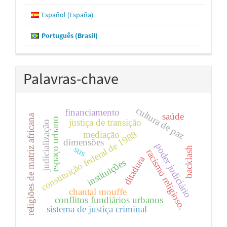
Español (España)
Português (Brasil)
Palavras-chave
cultura de paz
financiamento
saúde
religiões de matriz africana
espaço urbano
justiça de transição
judicialização
constituição federal de 1988
mediação
dimensões
poder judiciário
sus
backlash
racismo religioso.
ditadura
instituições
chantal mouffe
conflitos fundiários urbanos
sistema de justiça criminal