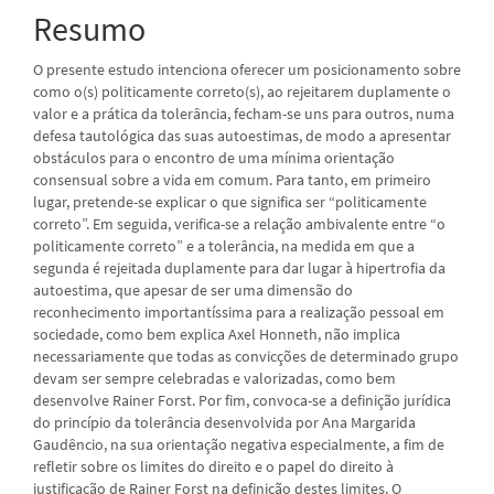
artigo
Resumo
principal
O presente estudo intenciona oferecer um posicionamento sobre
como o(s) politicamente correto(s), ao rejeitarem duplamente o
valor e a prática da tolerância, fecham-se uns para outros, numa
defesa tautológica das suas autoestimas, de modo a apresentar
obstáculos para o encontro de uma mínima orientação
consensual sobre a vida em comum. Para tanto, em primeiro
lugar, pretende-se explicar o que significa ser “politicamente
correto”. Em seguida, verifica-se a relação ambivalente entre “o
politicamente correto” e a tolerância, na medida em que a
segunda é rejeitada duplamente para dar lugar à hipertrofia da
autoestima, que apesar de ser uma dimensão do
reconhecimento importantíssima para a realização pessoal em
sociedade, como bem explica Axel Honneth, não implica
necessariamente que todas as convicções de determinado grupo
devam ser sempre celebradas e valorizadas, como bem
desenvolve Rainer Forst. Por fim, convoca-se a definição jurídica
do princípio da tolerância desenvolvida por Ana Margarida
Gaudêncio, na sua orientação negativa especialmente, a fim de
refletir sobre os limites do direito e o papel do direito à
justificação de Rainer Forst na definição destes limites. O