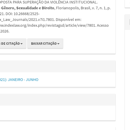
POSTA PARA SUPERAÇÃO DA VIOLÊNCIA INSTITUCIONAL.
e Gênero, Sexualidade e Direito
, Florianopolis, Brasil, v. 7, n. 1, p.
021. DOI: 10.26668/2525-
x_Law_Journals/2021.v7i1.7801. Disponível em:
w.indexlaw.org/index.php/revistagsd/article/view/7801. Acesso
 2026.
 DE CITAÇÃO
BAIXAR CITAÇÃO
(2021): JANEIRO - JUNHO