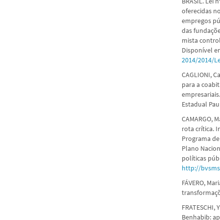
BRASIL. Lei 
oferecidas n
empregos púb
das fundaçõe
mista control
Disponível 
2014/2014/L
CAGLIONI, Ca
para a coabit
empresariais.
Estadual Paul
CAMARGO, Mar
rota crítica. 
Programa de 
Plano Nacion
políticas públ
http://bvsms
FÁVERO, Maria
transformaçõe
FRATESCHI, Y
Benhabib: ap