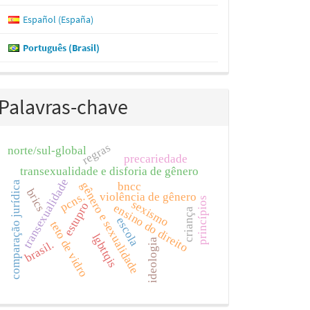
Español (España)
Português (Brasil)
Palavras-chave
regras
norte/sul-global
precariedade
transexualidade e disforia de gênero
transexualidade
comparação jurídica
gênero e sexualidade
bncc
brics
violência de gênero
pcns.
princípios
sexismo
estupro
ensino do direito
criança
escola
teto de vidro
lgbttqis
ideologia
brasil.