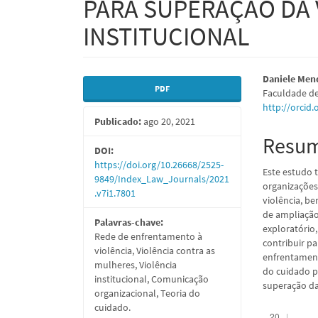
PARA SUPERAÇÃO DA 
INSTITUCIONAL
Barra
Conte
Daniele Men
PDF
Faculdade de
lateral
do
http://orcid
Publicado:
ago 20, 2021
de
artigo
Resu
artigos
princi
DOI:
https://doi.org/10.26668/2525-
Este estudo t
9849/Index_Law_Journals/2021
organizações
.v7i1.7801
violência, b
de ampliação
Palavras-chave:
exploratório
Rede de enfrentamento à
contribuir pa
violência, Violência contra as
enfrentament
mulheres, Violência
do cuidado p
institucional, Comunicação
superação da 
organizacional, Teoria do
cuidado.
Downloads