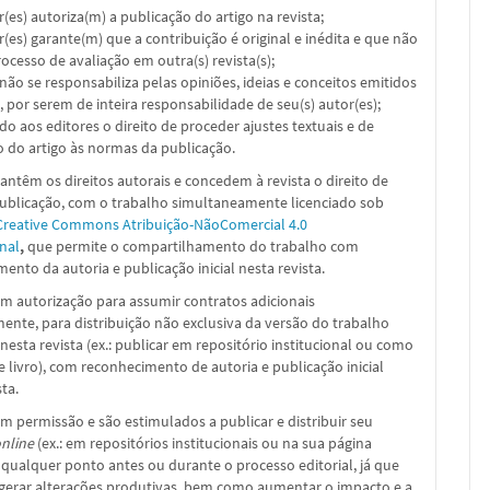
or(es) autoriza(m) a publicação do artigo na revista;
or(es) garante(m) que a contribuição é original e inédita e que não
ocesso de avaliação em outra(s) revista(s);
a não se responsabiliza pelas opiniões, ideias e conceitos emitidos
, por serem de inteira responsabilidade de seu(s) autor(es);
ado aos editores o direito de proceder ajustes textuais e de
 do artigo às normas da publicação.
ntêm os direitos autorais e concedem à revista o direito de
publicação, com o trabalho simultaneamente licenciado sob
Creative Commons Atribuição-NãoComercial 4.0
nal
,
que permite o compartilhamento do trabalho com
ento da autoria e publicação inicial nesta revista.
m autorização para assumir contratos adicionais
nte, para distribuição não exclusiva da versão do trabalho
nesta revista (ex.: publicar em repositório institucional ou como
e livro), com reconhecimento de autoria e publicação inicial
sta.
m permissão e são estimulados a publicar e distribuir seu
nline
(ex.: em repositórios institucionais ou na sua página
 qualquer ponto antes ou durante o processo editorial, já que
 gerar alterações produtivas, bem como aumentar o impacto e a