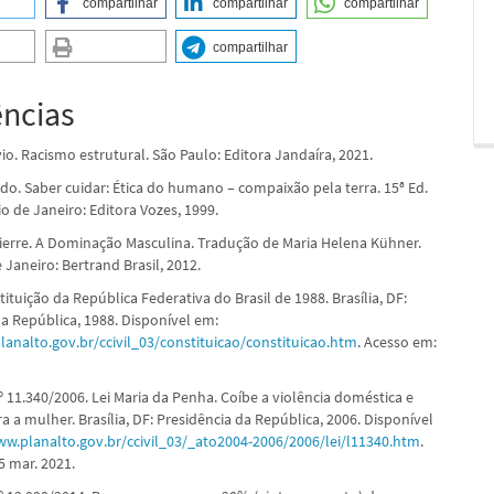
compartilhar
compartilhar
compartilhar
compartilhar
ências
io. Racismo estrutural. São Paulo: Editora Jandaíra, 2021.
do. Saber cuidar: Ética do humano – compaixão pela terra. 15ª Ed.
io de Janeiro: Editora Vozes, 1999.
erre. A Dominação Masculina. Tradução de Maria Helena Kühner.
e Janeiro: Bertrand Brasil, 2012.
ituição da República Federativa do Brasil de 1988. Brasília, DF:
da República, 1988. Disponível em:
lanalto.gov.br/ccivil_03/constituicao/constituicao.htm
. Acesso em:
º 11.340/2006. Lei Maria da Penha. Coíbe a violência doméstica e
ra a mulher. Brasília, DF: Presidência da República, 2006. Disponível
ww.planalto.gov.br/ccivil_03/_ato2004-2006/2006/lei/l11340.htm
.
5 mar. 2021.