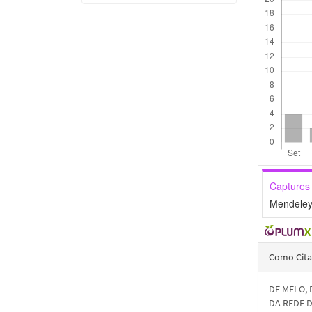
Captures
Mendeley
Detal
Como Cita
do
DE MELO, 
artigo
DA REDE 