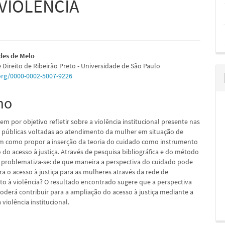
VIOLÊNCIA
údo
des de Melo
 Direito de Ribeirão Preto - Universidade de São Paulo
.org/0000-0002-5007-9226
mo
pal
em por objetivo refletir sobre a violência institucional presente nas
 públicas voltadas ao atendimento da mulher em situação de
em como propor a inserção da teoria do cuidado como instrumento
 do acesso à justiça. Através de pesquisa bibliográfica e do método
, problematiza-se: de que maneira a perspectiva do cuidado pode
ra o acesso à justiça para as mulheres através da rede de
o à violência? O resultado encontrado sugere que a perspectiva
oderá contribuir para a ampliação do acesso à justiça mediante a
violência institucional.