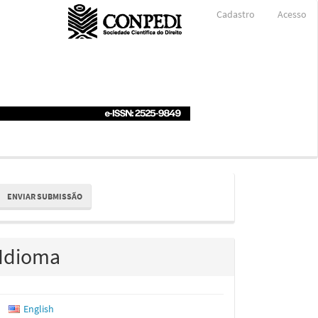
Cadastro
Acesso
nviar
ENVIAR SUBMISSÃO
ubmissão
Idioma
English