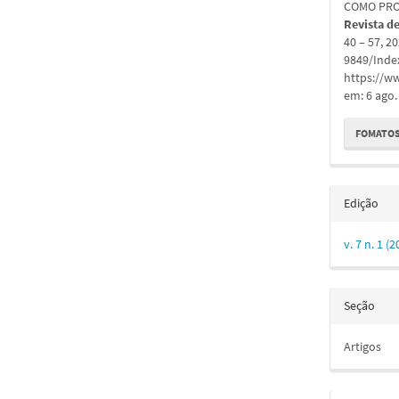
COMO PRO
Revista d
40 – 57, 2
9849/Inde
https://ww
em: 6 ago.
FOMATOS
Edição
v. 7 n. 1 
Seção
Artigos