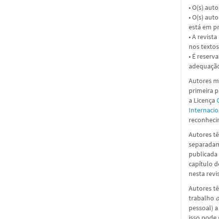
• O(s) aut
• O(s) aut
está em pr
• A revist
nos textos
• É reserv
adequação
Autores ma
primeira 
a
Licença
Internacio
reconhecim
Autores tê
separadame
publicada 
capítulo d
nesta revi
Autores tê
trabalho
o
pessoal) a
isso pode