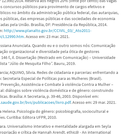
nº 12.990/2014. Reserva aos negros 20% (vinte por cento) das vagas
os concursos públicos para provimento de cargos efetivos e
licos no âmbito da administração pública federal, das autarquias,
s públicas, das empresas públicas e das sociedades de economia
adas pela União. Brasília, DF: Presidência da República, 2014.
em:
http://www.planalto.gov.br/CCIVIL_03/_Ato2011-
ei/L12990.htm
. Acesso em: 23 mar. 2021.
ssiana Anunciata. Quando eu e o outro somos nós: Comunicação
ação organizacional e diversidade pela ótica de gestores
 146 f., il. Dissertação (Mestrado em Comunicação) – Universidade
ista “Júlio de Mesquita Filho”. Bauru, 2019.
cia; AQUINO, Silvia. Redes de cidadania e parcerias: enfrentando a
In: Secretaria Especial de Políticas para as Mulheres (Brasil).
Prevenção, Assistência e Combate à violência Contra a Mulher –
al: diálogos sobre violência doméstica e de gênero: construindo
icas. Brasília: A Secretaria, p. 39-46, 2003. Disponível em:
.saude.gov.br/bvs/publicacoes/livro.pdf
. Acesso em: 29 mar. 2021.
 Helena. Psicologia do gênero: psicobiografia, sociocultural e
s. Curitiba: Editora UFPR, 2010.
ara. Universalismo interativo e mentalidade alargada em Seyla
ropriação e crítica de Hannah Arendt. ethic@ - An international