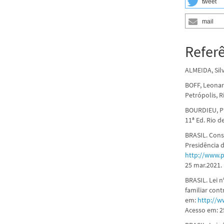
tweet
mail
Refer
ALMEIDA, Silv
BOFF, Leonar
Petrópolis, R
BOURDIEU, Pi
11ª Ed. Rio d
BRASIL. Const
Presidência 
http://www.p
25 mar.2021.
BRASIL. Lei n
familiar cont
em:
http://w
Acesso em: 2