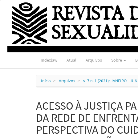
Navegação
Principal
Conteúdo
principal
Barra
Lateral
Indexlaw
Atual
Arquivos
Sobre
B
Início
Arquivos
v. 7 n. 1 (2021): JANEIRO - JU
ACESSO À JUSTIÇA P
DA REDE DE ENFRENT
PERSPECTIVA DO CU