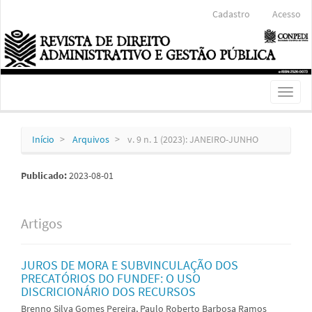
Navegação
Cadastro
Acesso
Principal
Conteúdo
principal
Barra
Lateral
Toggl
naviga
Início
Arquivos
v. 9 n. 1 (2023): JANEIRO-JUNHO
Publicado:
2023-08-01
Artigos
JUROS DE MORA E SUBVINCULAÇÃO DOS
PRECATÓRIOS DO FUNDEF: O USO
DISCRICIONÁRIO DOS RECURSOS
Brenno Silva Gomes Pereira, Paulo Roberto Barbosa Ramos