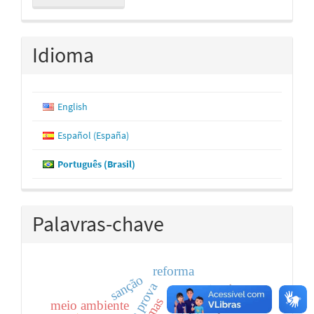
Submissão
Idioma
English
Español (España)
Português (Brasil)
Palavras-chave
reforma
sanção
gerencial
meio ambiente