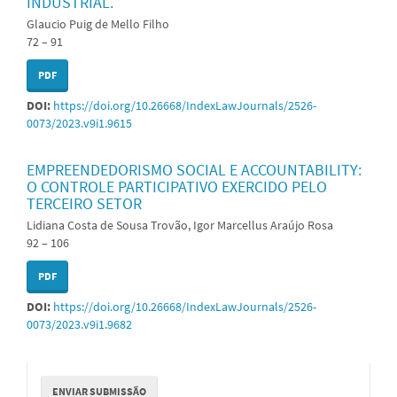
INDUSTRIAL.
Glaucio Puig de Mello Filho
72 – 91
PDF
DOI:
https://doi.org/10.26668/IndexLawJournals/2526-
0073/2023.v9i1.9615
EMPREENDEDORISMO SOCIAL E ACCOUNTABILITY:
O CONTROLE PARTICIPATIVO EXERCIDO PELO
TERCEIRO SETOR
Lidiana Costa de Sousa Trovão, Igor Marcellus Araújo Rosa
92 – 106
PDF
DOI:
https://doi.org/10.26668/IndexLawJournals/2526-
0073/2023.v9i1.9682
Enviar
ENVIAR SUBMISSÃO